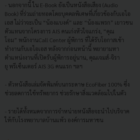
- นอกจากนี้ ใน E-Book ยังเป็นหนังสือเสียง (Audio
Book) ที่ร่วมถ่ายทอดโดยบุคคลพิเศษที่เกี่ยวข้องกับเอไอ
เอส ไม่ว่าจะเป็น “น้องแบงค์” และ “น้องแพรก” เยาวชน
ตัวแทนจากโครงการ AIS คนเก่งหัวใจแกร่ง, “คุณ
โอม” พนักงานCall Center ผู้พิการ ที่ได้รับโอกาสเข้า
ทำงานกับเอไอเอส หลังจากก่อนหน้านี้ พยายามหา
ตำแหน่งงานที่เปิดรับผู้พิการอยู่นาน, คุณเจมส์-จิรา
ยุ พรีเซ็นเตอร์ AIS 3G คนแรก ฯลฯ
- ตัวหนังสือเล่มจัดพิมพ์บนกระดาษ EcoFiber 100% ซึ่ง
ช่วยลดการใช้ทรัพยากร ช่วยรักษาสิ่งแวดล้อมไปในตัว
- รายได้ทั้งหมดจากการจำหน่ายหนังสือจะนำไปบริจาค
ให้กับโรงพยาบาลบ้านแพ้ว องค์การมหาชน