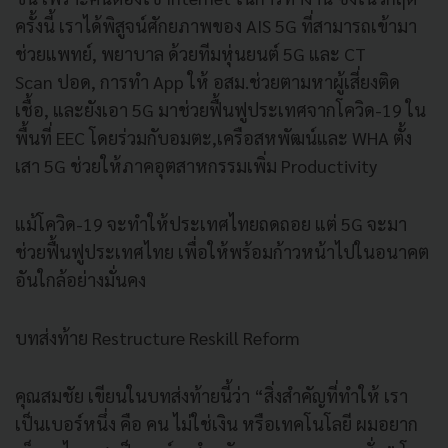
ครั้งนี้ เราได้พิสูจน์ศักยภาพของ AIS 5G ที่สามารถเข้ามา
ช่วยแพทย์, พยาบาล ด้วยทีมหุ่นยนต์ 5G และ CT
Scan ปอด, การทำ App ให้ อสม.ช่วยตามหาผู้เสี่ยงติด
เชื้อ, และยังเอา 5G มาช่วยฟื้นฟูประเทศจากโควิด-19 ใน
พื้นที่ EEC โดยร่วมกับอมตะ,เครือสหพัฒน์และ WHA ตั้ง
เสา 5G ช่วยให้ภาคอุตสาหกรรมเพิ่ม Productivity
แม้โควิด-19 จะทำให้ประเทศไทยถดถอย แต่ 5G จะมา
ช่วยฟื้นฟูประเทศไทย เพื่อให้พร้อมก้าวหน้าไปในอนาคต
อันใกล้อย่างมั่นคง
บทส่งท้าย Restructure Reskill Reform
คุณสมชัย เขียนในบทส่งท้ายนี้ว่า “สิ่งสำคัญที่ทำให้ เรา
เป็นเบอร์หนึ่ง คือ คน ไม่ใช่เงิน หรือเทคโนโลยี ผมอยาก