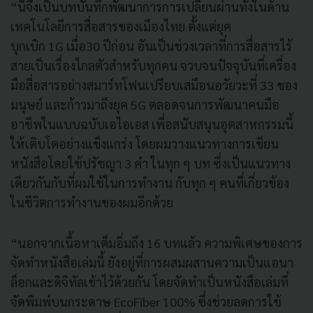
“นี่จึงเป็นบทบันทึกพัฒนาการการเปลี่ยนผ่านทั้งในด้าน
เทคโนโลยีการสื่อสารของเมืองไทย ตั้งแต่ยุค
บุกเบิก 1G เมื่อ30 ปีก่อน อันเป็นช่วงเวลาที่การสื่อสารไร้
สายเป็นเรื่องไกลตัวสำหรับทุกคน จวบจนปัจจุบันที่เครื่อง
มือสื่อสารอย่างสมาร์ทโฟนเปรียบเสมือนอวัยวะที่ 33 ของ
มนุษย์ และก้าวมาถึงยุค 5G ตลอดจนการพัฒนาคนมือ
อาชีพในแบบฉบับเอไอเอส เพื่อสนับสนุนอุตสาหกรรมนี้
ให้เติบโตอย่างแข็งแกร่ง โดยผมวางแนวทางการเขียน
หนังสือโดยใช้ปรัชญา 3 คำ ในทุก ๆ บท ซึ่งเป็นแนวทาง
เดียวกันกับที่ผมใช้ในการทำงาน กับทุก ๆ คนที่เกี่ยวข้อง
ในชีวิตการทำงานของผมอีกด้วย
“นอกจากเนื้อหาเต็มอิ่มถึง 16 บทแล้ว ความพิเศษของการ
จัดทำหนังสือเล่มนี้ ยังอยู่ที่การผสมผสานความเป็นแอนา
ล็อกและดิจิทัลเข้าไว้ด้วยกัน โดยจัดทำเป็นหนังสือเล่มที่
จัดพิมพ์บนกระดาษ EcoFiber 100% ซึ่งช่วยลดการใช้