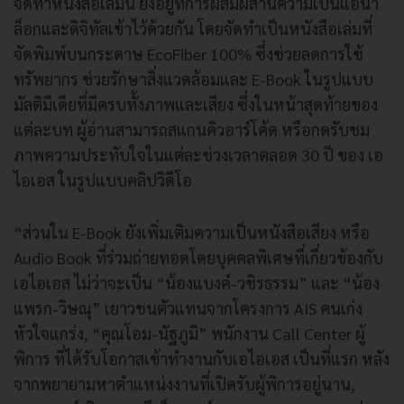
จัดทำหนังสือเล่มนี้ ยังอยู่ที่การผสมผสานความเป็นแอนา
ล็อกและดิจิทัลเข้าไว้ด้วยกัน โดยจัดทำเป็นหนังสือเล่มที่
จัดพิมพ์บนกระดาษ EcoFiber 100% ซึ่งช่วยลดการใช้
ทรัพยากร ช่วยรักษาสิ่งแวดล้อมและ E-Book ในรูปแบบ
มัลติมีเดียที่มีครบทั้งภาพและเสียง ซึ่งในหน้าสุดท้ายของ
แต่ละบท ผู้อ่านสามารถสแกนคิวอาร์โค้ด หรือกดรับชม
ภาพความประทับใจในแต่ละช่วงเวลาตลอด 30 ปี ของ เอ
ไอเอส ในรูปแบบคลิปวิดีโอ
“ส่วนใน E-Book ยังเพิ่มเติมความเป็นหนังสือเสียง หรือ
Audio Book ที่ร่วมถ่ายทอดโดยบุคคลพิเศษที่เกี่ยวข้องกับ
เอไอเอส ไม่ว่าจะเป็น “น้องแบงค์-วชิรธรรม” และ “น้อง
แพรก-วิษณุ” เยาวชนตัวแทนจากโครงการ AIS คนเก่ง
หัวใจแกร่ง, “คุณโอม-นัฐภูมิ” พนักงาน Call Center ผู้
พิการ ที่ได้รับโอกาสเข้าทำงานกับเอไอเอส เป็นที่แรก หลัง
จากพยายามหาตำแหน่งงานที่เปิดรับผู้พิการอยู่นาน,