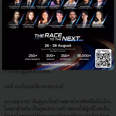
ร่วมการงาน นอกจาก AIS ก็มี DTAC ที่เข้ามาเป็นคู่สัญญา
ร่วมการงาน และถ่ายโอนสิทธิ์บางส่วนออกไปให้ DPC
(ปัจจุบันเลิกดำเนินการแล้ว) และ WCS (ปัจจุบันเปลี่ยน
เป็นtrue)
หลังจากนั้น มีจุดเปลี่ยนวงการโทรคมนาคมไทยสู่รูปแบบ
ของใบอนุญาต อันเนื่องมาจากรัฐธรรมนูญปี 2540 กำหนด
ให้คลื่นความถี่เป็น “ทรัพยากรของชาติเพื่อประโยชน์
สาธารณะ” และรัฐธรรมนูญปี 2550 กำหนดให้อยู่ภายใต้
การกำกับดูแลของ กสทช.
บทที่ 4 เอไอเอส ดีแทค ออเรนจ์
AIS และ DTAC คือผู้บุกเบิกสร้างตลาดโทรศัพท์มือถือเมือง
ไทยมาด้วยกัน เป็นยุคแห่งการสร้างตลาดให้ผู้บริโภคเห็น
ถึงประโยชน์การใช้งาน จุดเปลี่ยนอยู่ที่การแจ้งเกิดบริการ