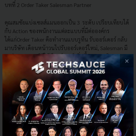
บทที่ 2 Order Taker Salesman Partner
คุณสมชัยแบ่งเซลส์แมนออกเป็น 3 ระดับ เปรียบเทียบได้
กับ Action ของพนักงานแต่ละแบบที่มีต่อองค์กร
ได้แก่Order Taker คือทำงานแบบรูทีน รับออร์เดอร์ กลับ
มาบริษัท เดือนหน้าวนไปรับออร์เดอร์ใหม่, Salesman มี
ลูกล่อลูกชน หาวิธีให้มีออร์เดอร์เพิ่มขึ้นจากปกติ และ
×
Partner ที่เป็นเสมือนเพื่อนคู่ใจ ที่ปรึกษา มองความสำเร็จ
ขององค์กรเหมือนความสำเร็จของตัวเอง ซึ่งกลุ่มนี้จะมี
โอกาสเติบโตในหน้าที่การงานมากกว่ากลุ่มอื่น
บทที่ 3 รัฐวิสาหกิจ ร่วมการงาน ใบอนุญาต
เล่าถึงความเป็นมาของโทรคมนาคมไทย ซึ่งในเวลานั้น
ภาครัฐยังไม่สามารถยกระดับโครงสร้างพื้นฐานให้มี
เทคโนโลยีทันสมัยได้ จึงเปิดให้เอกชนเข้ามาเป็นคู่สัญญา