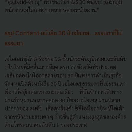
“คุณเจมส์-จิรายุ” พรีเซ็นเตอร์ AIS 3G คนแรก และกลุ่ม
พนักงานเอไอเอสจากหลากหลายหน่วยงาน”
สรุป Content หนังสือ 30 ปี เอไอเอส...ธรรมดาที่ไม่
ธรรมดา
เอไอเอส ผู้นำเครือข่าย 5G ชั้นนำระดับภูมิภาคและอันดับ
1 ในไทยที่มีคลื่นมากที่สุด ครบ 77 จังหวัดทั่วประเทศ
เฉลิมฉลองในโอกาสครบรอบ 30 ปีแห่งการดำเนินธุรกิจ
จัดงานเปิดตัวหนังสือ 30 ปี เอไอเอส ธรรมดาที่ไม่ธรรมดา
พ็อกเก็ตบุ๊กเล่มแรกและเล่มเดียว ที่บันทึกการเดินทาง
ผ่านร้อนผ่านหนาวตลอด 30 ปีของเอไอเอส ผ่านปลาย
ปากกาของ‘สมชัย เลิศสุทธิวงค์’ ซีอีโอมืออาชีพ ที่ไต่เต้า
จากพนักงานธรรมดา ๆ ก้าวขึ้นสู่ตำแหน่งสูงสุดขององค์กร
ด้านโทรคมนาคมอันดับ 1 ของประเทศ