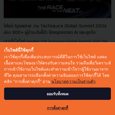
ไฮไลต์ Speaker งาน Techsauce Global Summit 2026
ส่อง 300+ ผู้นำระดับชั้นำ ปักหมุดอนาคต AI และธุรกิจ
เจาะลึกไฮไลต์ Speaker งาน Techsauce Global Summit 2026 รวม
ผู้นำความคิดระดับโลกกว่า 300+ คนจาก OpenAI, World Bank,
เว็บไซต์นี้ใช้คุกกี้
Alibaba และองค์กรชั้นนำของไทย พร้อมพาธุรกิจคุณร่วมค้นหาคำตอบ
เราใช้คุกกี้เพื่อเพิ่มประสบการณ์ที่ดีในการใช้เว็บไซต์ แสดง
ใน "Th...
เนื้อหาและโฆษณาให้ตรงกับความสนใจ รวมถึงเพื่อวิเคราะห์
สิงหาคม 7, 2026
| By
Techsauce Team
การเข้าใช้งานเว็บไซต์และทำความเข้าใจว่าผู้ใช้งานมาจาก
ที่ใด คุณสามารถเลือกตั้งค่าความยินยอมการใช้คุกกี้ได้ โดย
0
คลิก “การตั้งค่าคุกกี้” อ่าน
นโยบายความเป็นส่วนตัว
Tech & Biz
AI
TSGS2026
Tech Event
นวัตกรรมธุรกิจ
ยอมรับทั้งหมด
0
การตั้งค่าคุกกี้