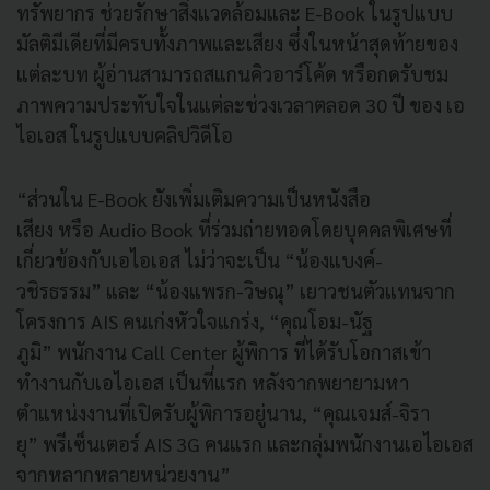
ทรัพยากร ช่วยรักษาสิ่งแวดล้อมและ E-Book ในรูปแบบ
มัลติมีเดียที่มีครบทั้งภาพและเสียง ซึ่งในหน้าสุดท้ายของ
แต่ละบท ผู้อ่านสามารถสแกนคิวอาร์โค้ด หรือกดรับชม
ภาพความประทับใจในแต่ละช่วงเวลาตลอด 30 ปี ของ เอ
ไอเอส ในรูปแบบคลิปวิดีโอ
“ส่วนใน E-Book ยังเพิ่มเติมความเป็นหนังสือ
เสียง หรือ Audio Book ที่ร่วมถ่ายทอดโดยบุคคลพิเศษที่
เกี่ยวข้องกับเอไอเอส ไม่ว่าจะเป็น “น้องแบงค์-
วชิรธรรม” และ “น้องแพรก-วิษณุ” เยาวชนตัวแทนจาก
โครงการ AIS คนเก่งหัวใจแกร่ง, “คุณโอม-นัฐ
ภูมิ” พนักงาน Call Center ผู้พิการ ที่ได้รับโอกาสเข้า
ทำงานกับเอไอเอส เป็นที่แรก หลังจากพยายามหา
ตำแหน่งงานที่เปิดรับผู้พิการอยู่นาน, “คุณเจมส์-จิรา
ยุ” พรีเซ็นเตอร์ AIS 3G คนแรก และกลุ่มพนักงานเอไอเอส
จากหลากหลายหน่วยงาน”