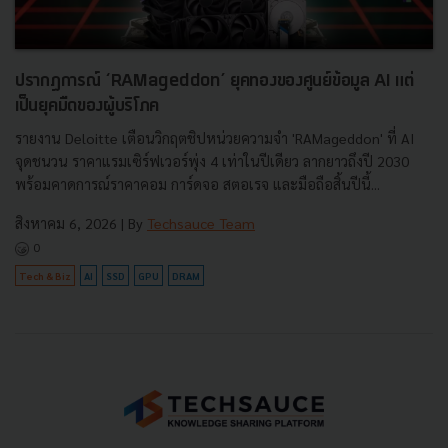
ปรากฏการณ์ ‘RAMageddon’ ยุคทองของศูนย์ข้อมูล AI แต่
เป็นยุคมืดของผู้บริโภค
รายงาน Deloitte เตือนวิกฤตชิปหน่วยความจำ 'RAMageddon' ที่ AI
จุดชนวน ราคาแรมเซิร์ฟเวอร์พุ่ง 4 เท่าในปีเดียว ลากยาวถึงปี 2030
พร้อมคาดการณ์ราคาคอม การ์ดจอ สตอเรจ และมือถือสิ้นปีนี้...
สิงหาคม 6, 2026
| By
Techsauce Team
0
Tech & Biz
AI
SSD
GPU
DRAM