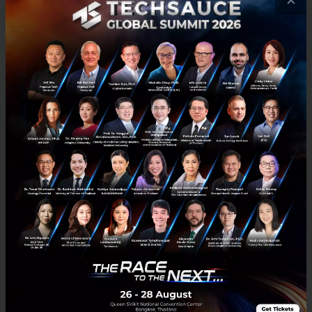
ภาคการค้าปลีก:
คุณช้องมาศ ทยากร Vice
President Digital Solutions, บริษัท ปตท. น้ำมัน
และการค้าปลีก จำกัด (มหาชน) หรือ OR และ
ดร.อสมา กุลวานิชไชยนันท์, CEO และผู้ก่อตั้งบริษัท
Coraline ได้กล่าวถึงความร่วมมือในฐานะพันธมิตร
ในการพัฒนาโครงการ OR โดย Coraline ได้นำความ
เชี่ยวชาญด้าน Data Analytics และ Machine
Learning เข้ามาช่วยพัฒนาแพลตฟอร์มและระบบ
วิเคราะห์ ร่วมกับ analyticX ช่วยเลือกทำเลที่ตั้ง
สถานีบริการน้ำมัน โดยวิเคราะห์ข้อมูลเชิงลึกของ
พื้นที่, คาดการณ์ยอดขาย, วิเคราะห์คู่แข่ง ซึ่งช่วย
ให้การวางแผนกลยุทธ์มีประสิทธิภาพมากยิ่งขึ้น เพิ่ม
ความมั่นใจในการตัดสินใจเปิดสถานีบริการน้ำมัน
ใหม่ และตอบสนองความต้องการของตลาดได้อย่าง
ตรงจุด
ภาคสื่อโฆษณา:
คุณกฤติน กุลศรี Strategic