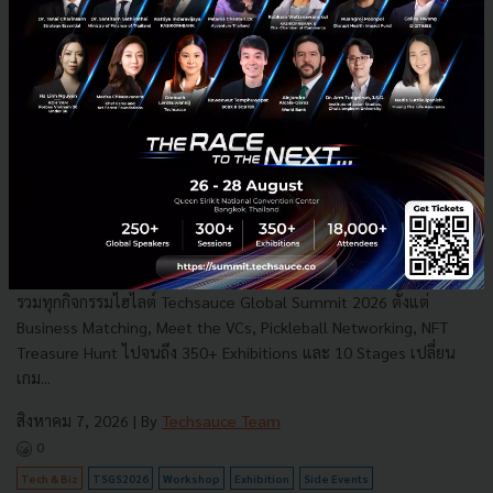
เปิดกิจกรรมไฮไลต์และเวทีหลักในงาน Techsauce Global
Summit 2026 ครบทุกอย่างที่ต้องรู้ก่อนไป!
รวมทุกกิจกรรมไฮไลต์ Techsauce Global Summit 2026 ตั้งแต่
Business Matching, Meet the VCs, Pickleball Networking, NFT
Treasure Hunt ไปจนถึง 350+ Exhibitions และ 10 Stages เปลี่ยน
เกม...
สิงหาคม 7, 2026
| By
Techsauce Team
0
Tech & Biz
TSGS2026
Workshop
Exhibition
Side Events