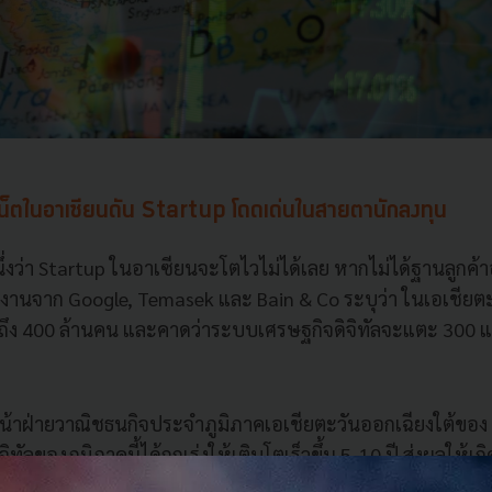
เน็ตในอาเซียนดัน Startup โดดเด่นในสายตานักลงทุน
ึ่งว่า Startup ในอาเซียนจะโตไวไม่ได้เลย หากไม่ได้ฐานลูกค
ยงานจาก Google, Temasek และ Bain & Co ระบุว่า ในเอเชียตะวั
ตถึง 400 ล้านคน และคาดว่าระบบเศรษฐกิจดิจิทัลจะแตะ 300 
ัวหน้าฝ่ายวาณิชธนกิจประจำภูมิภาคเอเชียตะวันออกเฉียงใต้ข
จิทัลของภูมิภาคนี้ได้ถูกเร่งให้เติบโตเร็วขึ้น 5-10 ปี ส่งผลให้เก
่ในภูมิภาค เช่น การเสนอขายหุ้นต่อสาธารณะเป็นครั้งแรก 