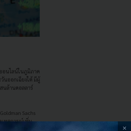
้าออนไลน์ในภูมิภาค
นออกเฉียงใต้ มีผู้
แสนล้านดอลลาร์
อง Goldman Sachs
ิดเหตุการณ์เพิ่ม
×
หรือ IPO