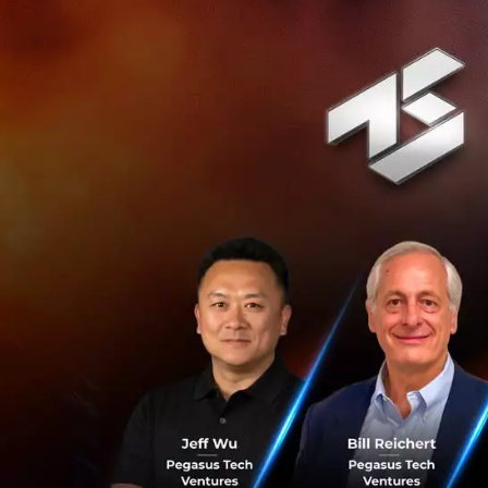
หนึ่งในข้อตกลงที่
Tokopedia แพลตฟอ
ดอลลาร์ นับว่าเป็น
ถ้ารวมกับดีลควบรว
อยู่ระหว่างการดำเนิ
กว่า 17,000 ล้านด
Fintech, E-Co
หนึ่งในสาเหตุที่ทำ
เชี่ยวชาญด้านเทคโ
ปล่อยสินเชื่อ เป็น
แพลตฟอร์มเกมและ 