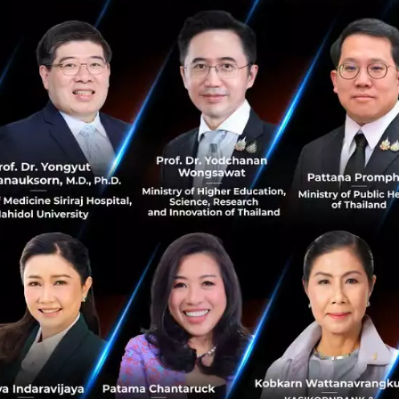
รับปรุงธนาคารท้องถิ่นให้กลายเป็นธนาคารเทคโนโลยีดิจิทัลรูปแ
้ราบรื่น
โนโลยีด้านการเงินเข้าซื้อกิจการต่าง ๆ เพื่อให้ได้ใบอนุญาต
ด้อย่างรวดเร็ว และในอีกสามปีข้างหน้า เอเชียตะวันออกเฉียง
มอีก 10-15 แห่งในสิงคโปร์ มาเลเซีย ฟิลิปปินส์ และอินโดนีเซีย
ยปลายทางที่สำคัญของการลงทุน” มิตตัล กล่าว
Commerce ก็ถือว่าเป็นหัวใจของ Startup ในอาเซียนไม่แพ้กัน ซึ
up รายใดจะสามารถจดทะเบียนบริษัทเข้าสู่ตลาดหุ้นผ่านการ I
ต้น ๆ อยู่ที่ Bukalapak แพลตฟอร์ม E-Commerce ของอินโดนีเซ
ป GoTo บริษัทที่เกิดจากการรวมตัวของ Gojek และ Tokopedi
ยนสู่ตลาดหุ้นสหรัฐฯ ภายในสิ้นปี 2021