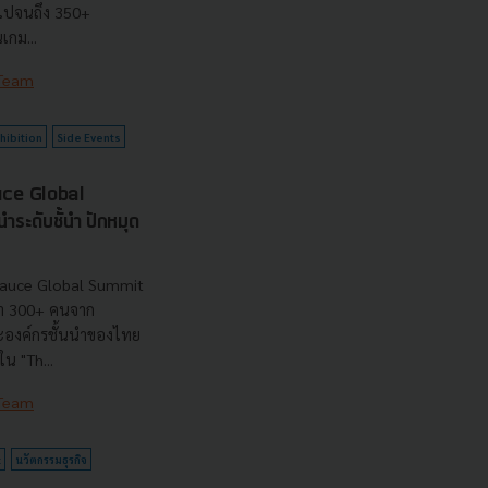
ไปจนถึง 350+
เกม...
 Team
hibition
Side Events
uce Global
ระดับชั้นำ ปักหมุด
sauce Global Summit
่า 300+ คนจาก
ะองค์กรชั้นนำของไทย
น "Th...
 Team
t
นวัตกรรมธุรกิจ