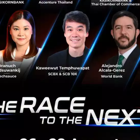
ทิจี หนึ่งในหัวหน้าที่ดูแลฝ่าย Merge & Acquisition ของ JP
ออกเฉียงใต้ กล่าวว่า ธุรกิจภาคโทรคมนาคมก็เป็นอีกหนึ่งม้ามืด
ุนและรวมตัวกันเพื่อสร้างเป้าหมายและพัฒนาผลตอบแทนจากก
ามเร็วสูง 5G
ลื่อนไหวล่าสุดที่ บริษัท Celcom Axiata และ Digi.com ซึ่งเป
รุปเรื่องการควบรวมกิจการเพื่อสร้างกลุ่มธุรกิจด้านโทรคมนาคมที
วว่า บริษัทต่าง ๆ เองก็มองหาการสร้างรายได้จากเสาโทรคมนาคมด
ลดล็อกเงินทุนจากสาธาณูปโภคพื้นฐานที่สามารถเปิดให้เช่าแล
ของ บริษัท Indosat Ooredoo ซึ่งเป็นบริษัทโทรคมนาคมที่มีสำน
าสัญญาณโทรศัพท์ในราคา 750 ล้านดอลลาร์ให้กับบริษัท Digital
ุนด้านสาธารณูปโภคพื้นฐานในสหรัฐอเมริกา เมื่อช่วงเดือนมีนา