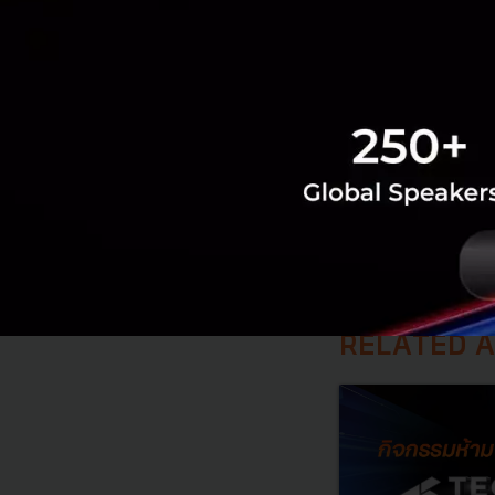
อ้างอิง :
Financial 
Tech & Biz
sea
fintech
RELATED A