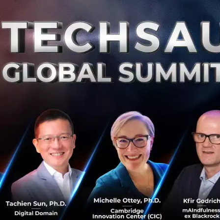
ใหญ่ที่สุดคือ การควบรวมกิจการระหว่าง Gojek แพลตฟอร์มเรี
ร์ม E-Commerce เพื่อที่จะสร้างแพลตฟอร์มขนาดใหญ่มูลค่าก
การควบรวมกิจการครั้งที่ใหญ่ที่สุดของภูมิภาค
มกิจการกับบริษัท SPAC (Special Purpose Acquisition Compan
นการในตอนนี้ ก็ผลักดันมูลค่า IPO ให้สูงถึง 75,000 ล้านดอลลาร
อลลาร์ของปี 2020 และ 23,000 ล้านดอลลาร์ของปี 2019
mmerce และ Telecom : อนาคตของ Startup อาเซียน
ให้การ IPO ในอาเซียนได้รับความนิยมจากนักลงทุนกว่าที่เป็นมา 
นโลยีการเงิน จากบริษัทผู้ตรวจสอบบัญชี EY กล่าวว่า ธนาคารด
อุตสาหกรรมหลักที่ดึงดูดความสนใจและสร้างมูลค่า ซึ่งเห็นได้จา
E-Commerce เข้าซื้อกิจการธนาคาร Bank Kesejahteraan 