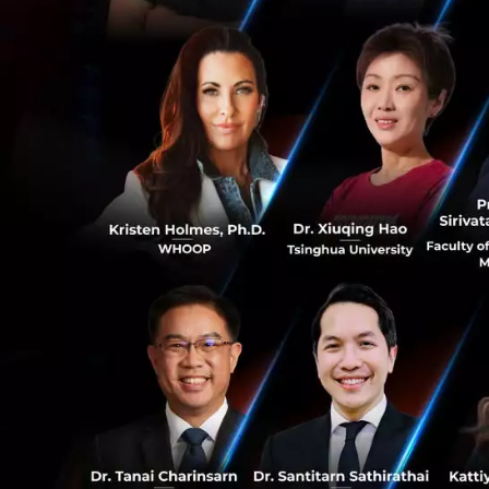
อินโดนีเซีย เพื่อป
กับ E-Commerce ได
“เราเห็นบริษัทเทค
ให้บรรลุเป้าหมายไ
ดิจิทัลแห่งใหม่เพิ่
เป็นหนึ่งในจุดหมา
เช่นเดียวกันนี้ E-
มองไปที่ว่า Start
0
2021 นี้
ขณะนี้ตัวเต็งเบอร์
37
ในประเทศเดือนถัดไ
การณ์ว่าจะจดทะเบี