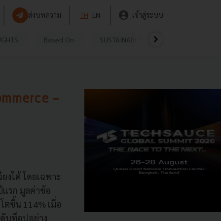
ส่งบทความ
TH
EN
เข้าสู่ระบบ
UGHTS
Based On
SUSTAINABLE
VIDEOS
P
Commerce -
ฉียงใต้ โดยเฉพาะ
ีแรก มูลค่าข้อ
ตขึ้น 114% เมื่อ
ดับท็อปอย่าง