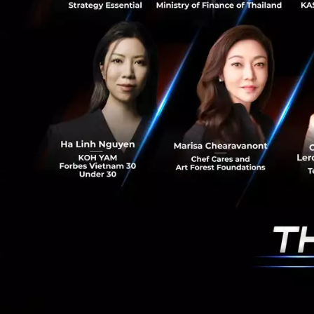
นอกจากนี้ โรหิต จา
ภูมิภาคเอเชียตะวัน
ชาติเริ่มสนใจลงท
ข่ายอินเทอร์เน็ตคว
จะเห็นได้จากความเค
มาเลเซีย ได้มีข้อส
ประเทศ
โรหิต จาทิจี กล่า
มีการวางแผนที่จะป
นอกจากนี้ยังมีกรณี
อินโดนีเซีย ขายเส
บริษัทที่มีการลงท