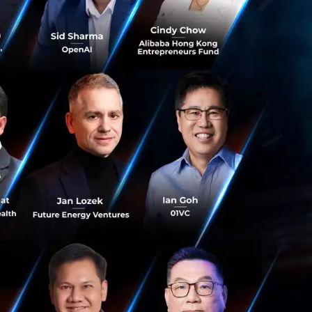
านานในการพยายามหา
มาะสม และนำเสนอจุด
ทำการเชื่อมต่อโซ
ปกติ ในกรณีที่มี
ห้ทั้งสองฝ่ายได้รับ
heck in บน Facebook
ณะนั้นจะได้รับรู้
งแต่ละคน และตั้งใจ
ยะยาว