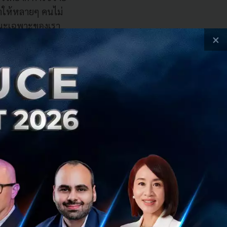
ทำให้หลายๆ คนไม่
ักษณะเฉพาะของเรา
×
น filters (กรุ๊ป
งบอกถึงรสนิยม ความ
ราคาตั้งแต่ระดับ
อซึ่งเป็นที่มาของ
่วๆ ไป, แบบ
้น
?
นไม่ได้ใช้แค่บริการ
ารหาคนที่ใช่มาก