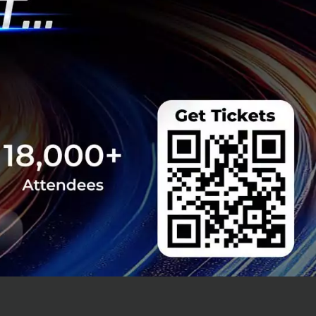
เลเซีย, เวียดนาม,
มากขึ้น ซึ่งตลาดที่
เอง
งไรในการแก้ไขกับ
การทีมงาน Startup
ี่ท้าทายที่สุด ความ