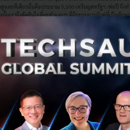
สูงเลยทีเดียวนั่นคือประมาณ 5,000 เหรียญสหรัฐฯ /ต่อปี จึง
งนั้นเราจึงตัดสินใจที่จะทำแอปฯ ที่มีระบบการจับคู่ที่เป็นล
้ฟรีครับ
้โมเดลแบบ Freemium รายได้หลักจะมา In-App Purchase อาทิเช่
oducts (สติ๊กเกอร์น่ารักๆ) ในแอปฯ และเว็บไซต์ ซึ่งเป็นการบ่
มไหนที่พวกเขาอยากพบ ในขณะที่แต่ละ Premium Feature จะมี
ถึง 9.99 เหรียญฯ และสำหรับ Free user จะเห็นโฆษณาบนมือถื
นึ่งของเรา นอกจากนี้เราจะมีรายได้ที่มาจากการโฆษณาแบบทั
บ Affiliate จากคู่แข่งของเราในวันที่เรามีฐานผู้ใช้ที่มากขึ
ยงใต้มีการพัฒนาแอปฯ แนวจับคู่ค่อนข้างมาก อะไรคือจุดเด่นของคุณ
ละการเดทนั้น จะมีการทับซ้อนกันในตลาดกันอยู่ นั่นก็คือผู้ใช้งา
ราวเดียว พวกเขาสามารถใช้หลายแอปฯ ได้เพื่อเพิ่มโอกาสในก