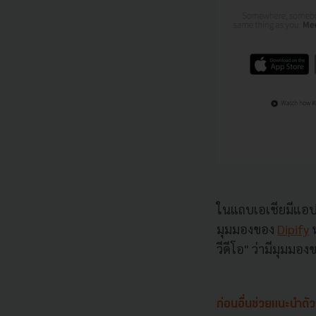
ในแถบเอเชียมีแอปฯ 
มุมมองของ
Dipify
ห
วีดีโอ" ว่ามีมุมม
ก่อนอื่นช่วยแนะนำตั