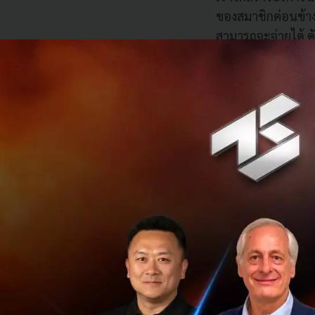
ของสมาชิกค่อนข้าง
สามารถจะจ่ายได้ ดั
เอง พร้อมเปิดให้ใช
ปัจจุบัน Dipify ใช
เลือด), Virtual Pr
ชื่นชอบและคนกลุ่
1.99 เหรียญฯ ไปจน
รายได้อีกช่องทางห
กำหนดเป้าหมายและแบ
ในเอเชียตะวันออกเฉี
ในธุรกิจการจับคู่แ
ใดบริการหนึ่งในค