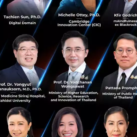
ได้
บคู่อื่นๆ ผู้ใช้จะถูกจับคู่กับคนจำนวนมากและจะต้องใช้เวล
ิ่มต้นการสนทนาด้วย
ือ Dipify จะจับคู่และแนะนำผู้ใช้ให้กับคนที่ใช่ในเวลาที่เห
นไลน์ที่เหมาะสม Dipify สะดวกและใช้งานง่าย โดยผู้ใช้ต้อง
เขาก่อนและเริ่มต้นทำกิจกรรมต่างๆ ทางออนไลน์เหมือนดังเช่น
ันในเวลาเดียวกัน Dipify จะทำหน้าที่เป็นเสมือนเพื่อนที่จะแจ้งใ
นะ ตัวอย่างเช่นเมื่อมีคนดูวิดีโอ YouTube เดียวกัน และการ C
กดไลค์โพสบน Facebook ในเวลาเดียวกัน บุคคลที่เราสนทนา ณ ข
ี่การเชื่อมปฏิสัมพันธ์ผ่านการถ่ายทอดอารมณ์และความรู้สึกขอ
่ในการช่วยผู้คนเริ่มต้นการสนทนาและสร้างความสัมพันธ์ในระ