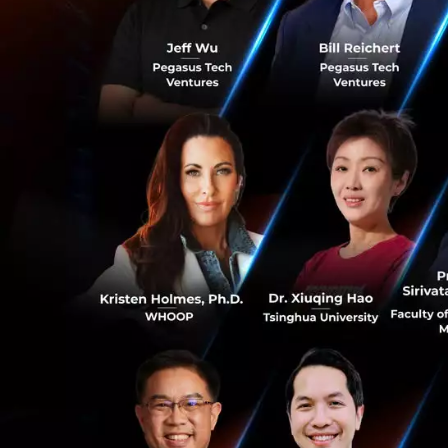
ที่สุดเท่าที่จะเป็นไป
นอกจากนี้บริการจั
บุคคลที่ต้องการเร
ความต่างของเราก็ค
เริ่มในการสนทนาออ
เชียลมีเดียของพวก
คนทำสิ่งที่คล้ายๆ ก
รู้ว่ามีคนที่ควรพบ
หรือแม้กระทั่งการ
ด้วย
0
Dipify มุ่งเน้นไปท
ที่จะหาวิธีการใหม