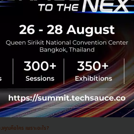
พวกเขาจะหาคนที่ใช่สำหรับเขา ทั้งสิงคโปร์, อินโดนีเซีย, มา
ารเปิดรับเรื่องเหล่านี้มากขึ้น จึงมีคนนิยมใช้บริการจัดหาคู่กัน
นโดนีเซียเนื่องด้วยจำนวนประชากรที่มากที่สุดประเทศหนึ่งนั่น
จุดเริ่มต้นที่ยากที่สุดสำหรับการเป็น Startup คืออะไร? คุณทำอย่า
นั้น
อง Startup คือการหาคนที่เหมาะสมกับการทำงานรวมถึงการจัด
วกับเรื่องเหล่านี้ การจัดการกับความคาดหวังของผู้คนเป็นเรื่องท
้องอาศัยความซื่อสัตย์และความจริงใจด้วย
งคุณคือใคร เพราะอะไร?