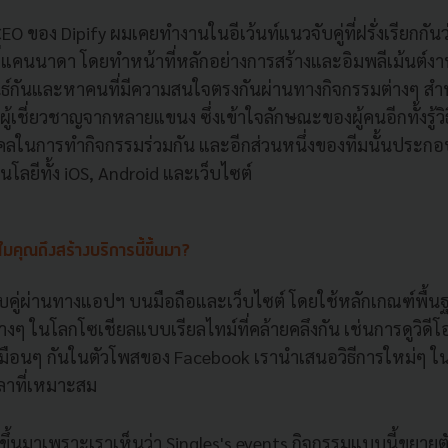
CEO ของ Dipify ผมเคยทำงานในอีเว้นท์แนวจับคู่ที่ฝรั่งเรียกกันว
ที่แคนนาดา โดยทำหน้าที่หลักอย่างการสร้างและอิมพลีเม้นต์งา
ันธ์กันและหาคนที่มีความสนใจตรงกันผ่านทางกิจกรรมต่างๆ สำห
้เชี่ยวชาญจากหลายแขนง ซึ่งเข้าใจลักษณะของผู้คนอีกทั้งรู้ว
คคลในการทำกิจกรรมร่วมกัน และอีกส่วนหนึ่งของทีมนั้นประกอบ
โลยีทั้ง iOS, Android และเว็บไซต์
มคุณถึงสร้างบริการนี้ขึ้นมา?
จับคู่ผ่านทางแอปฯ บนมือถือและเว็บไซต์ โดยใช้หลักเกณฑ์พื
งๆ ในโลกโซเชียลแบบเรียลไทม์ที่คล้ายคลึงกัน เช่นการดูวิดี
ือนๆ กันในตัวโพสของ Facebook เรานำเสนอวิธีการใหม่ๆ ในกา
ลาที่เหมาะสม
ี้ขึ้นมาเพราะเราเห็นว่า Singles's events กิจกรรมแบบนี้ขยายตั