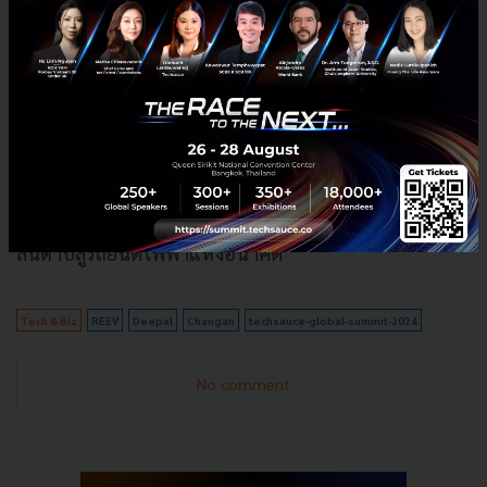
Wessie Peng ระบุว่า ด้วยเทคโนโลยี REEV และ DEEPAL
Super Extended Range ที่มีอยู่ น่าจะตอบโจทย์ความ
ต้องการของประเทศไทยเป็นอย่างดี ซึ่งน่าจะเป็นสะพาน
เชื่อมต่ออีกหนึ่งแห่งระหว่างการเปลี่ยนผ่านจากรถยนต์
สันดาปสู่รถยนต์ไฟฟ้าแห่งอนาคต
Tech & Biz
REEV
Deepal
Changan
techsauce-global-summit-2024
No comment