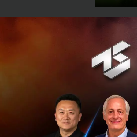
และในปัจจุบันธุรกิ
Transformation) ห
เอกสาร รวมถึงการส
ประตูด่านสำคัญของก
แล้วองค์กรจะมั่นใ
คำถามสำคัญที่ทำให
บริการ
Secure Cor
และ Manage Servi
บทความนี้ Techsauc
ระบบรักษาความปลอด