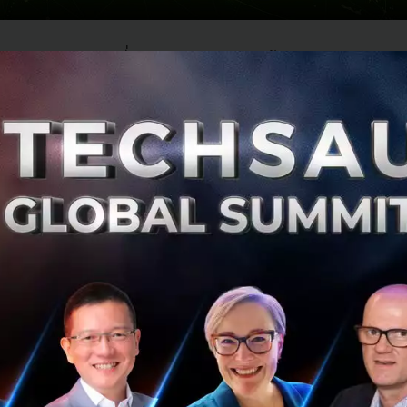
จกว่า
91%
กำลังเปลี่ยนผ่านธุรกิจของตนเข้าสู่ระบบดิจิทัล (Digi
มายความว่าข้อมูลของธุรกิจเหล่านี้จะถูกย้ายมาจัดเก็บในค
่งต่อข้อมูลสำคัญจะต้องพึ่งพา
‘อินเทอร์เน็ต’
เป็นหลัก เห็นได้ช
ารรับ-ส่ง และเข้าถึงข้อมูล
จได้อย่างไรว่าอินเทอร์เน็ตที่ใช้มีระบบรักษาความปลอดภัยที่ร
้ AIS หนึ่งในบริษัทผู้ให้บริการอินเทอร์เน็ตแนวหน้าของไท
porate Internet
หรืออินเทอร์เน็ตองค์กรที่มาพร้อม Security
ce ระบบรักษาความปลอดภัยไซเบอร์แบบ All in One ซึ่งนับเป
e จึงอยากชวนมารู้จักกับ Secure Corporate Internet อินเทอร์
ภัยครอบคลุมตลอด 24 ชั่วโมง บริการใหม่เพื่อธุรกิจในยุคดิจ