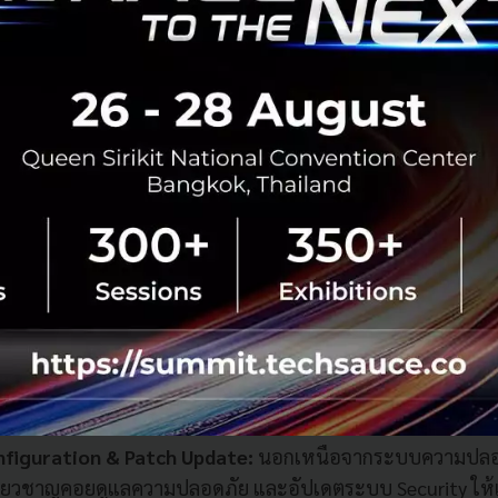
ปกติก็จะแจ้งเตือนให้ทราบ
revention:
ป้องกันการบุกรุกเข้าถึงระบบโดยไม่ได้รับอนุญาต
นอันตรายผ่านการใช้ AI ช่วยคัดกรองความเสี่ยง
eo Filtering:
เลือกการกรองและการบล็อกการเข้าถึงเว็บไซต์ท
กเทมเพลตมาตรฐานของ AIS ตั้งแต่บล็อกเว็บไซต์ที่มีความเสี่
่เหมาะสม เช่น เว็บพนันหรือเว็บที่มีสื่อลามก
otection:
ระบบวิเคราะห์ไฟล์ที่น่าสงสัยเพื่อดูแนวโน้มของการเ
ื่อนด้วย AI ที่ช่วยตรวจจับและวิเคราะห์ หากองค์กรไหนถูกมัลแวร์
รู้และจดจำ เพื่อป้องกันการโจมตีแบบเดียวกันในองค์กรอื่นๆ จึ
ไม่เคยพบเจอมัลแวร์ตัวนี้มาก่อน แต่มีบริษัทอื่นเคยเจอ ระบบ
วยป้องกันการโจมตีเหล่านี้ได้แม้ไม่เคยรู้จัก
บ อัปเดตระบบ และรายงานด้านความปลอดภัย
nfiguration & Patch Update:
นอกเหนือจากระบบความปลอดภ
เชี่ยวชาญคอยดูแลความปลอดภัย และอัปเดตระบบ Security ให้เป