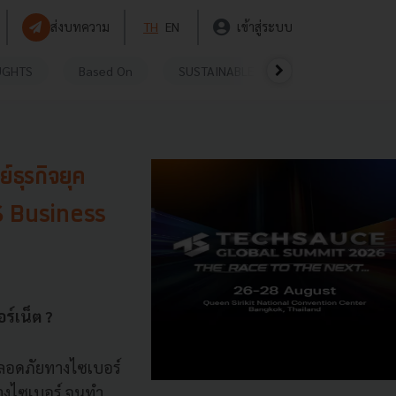
ส่งบทความ
TH
EN
เข้าสู่ระบบ
UGHTS
Based On
SUSTAINABLE
VIDEOS
P
์ธุรกิจยุค
AIS Business
์เน็ต ?
มปลอดภัยทางไซเบอร์
ีทางไซเบอร์ จนทำ