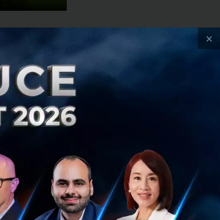
tal
×
ลาวด์แทนระบบ
ัดว่ามันถือเป็น
ัดกุม ?
นี่คือ
ยเดินหน้าออกแบบ
 Platform on Cloud
็นเจ้าแรกของไทย
เน็ตองค์กรที่มี
ิทัล!