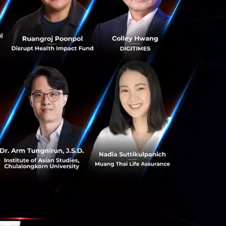
ข่ายความปลอดภัย
ั่วโมง โดยประกอบ
แวร์ และมัลแวร์
ายตำรวจลาดตระเวน