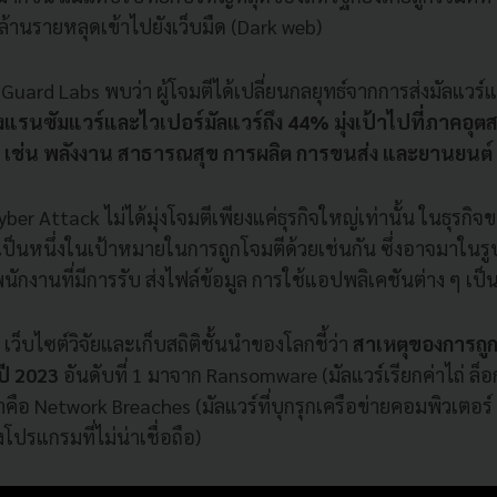
3 ล้านรายหลุดเข้าไปยังเว็บมืด (Dark web)
uard Labs พบว่า ผู้โจมตีได้เปลี่ยนกลยุทธ์จากการส่งมัลแวร์
ึ่งแรนซัมแวร์และไวเปอร์มัลแวร์ถึง 44% มุ่งเป้าไปที่ภาคอุ
ก เช่น พลังงาน สาธารณสุข การผลิต การขนส่ง และยานยนต์
yber Attack ไม่ได้มุ่งโจมตีเพียงแค่ธุรกิจใหญ่เท่านั้น ในธุร
เป็นหนึ่งในเป้าหมายในการถูกโจมตีด้วยเช่นกัน ซึ่งอาจมาในร
กงานที่มีการรับ ส่งไฟล์ข้อมูล การใช้แอปพลิเคชันต่าง ๆ เป็
เว็บไซต์วิจัยและเก็บสถิติชั้นนำของโลกชี้ว่า
สาเหตุของการถู
นปี 2023
อันดับที่ 1 มาจาก Ransomware (มัลแวร์เรียกค่าไถ่ ล็
คือ Network Breaches (มัลแวร์ที่บุกรุกเครือข่ายคอมพิวเตอร์ 
ปรแกรมที่ไม่น่าเชื่อถือ)