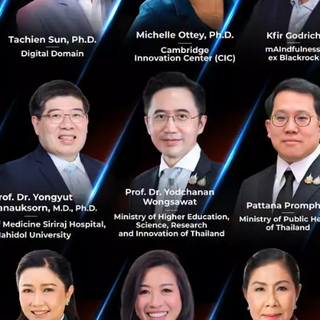
porate Internet โซลูชันใหม่เพื่อธุรกิจในยุคดิจิทัล
e Internet
คือ อินเทอร์เน็ตองค์กรประสิทธิภาพสูงจาก AIS Busi
ยทางไซเบอร์
ในระบบ
(Built-in-Security) จึงทำให้องค์กรที่ใช
มปลอดภัยเพิ่ม