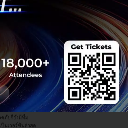
 และการตรวจจับ
ี่เป็นอันตรายหรือ
ยง ไปจนถึงการ
ป็นมัลแวร์ ซึ่ง
ที่ไม่รู้จักโจมตี
งเท่ากับว่าแม้
ก็จะอัปเดตอยู่ตลอด
ัยก็ยังมีทีม
็นเวอร์ชันล่าสุด