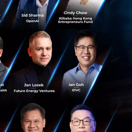
Lending (P2P
y Crowdfunding ที่
นจากธนาคารอย่าง
สนออะไรหลายอย่างที่
 อุตสาหกรรมการเงิน
เช่น
บาทสำคัญมากต่อ E-