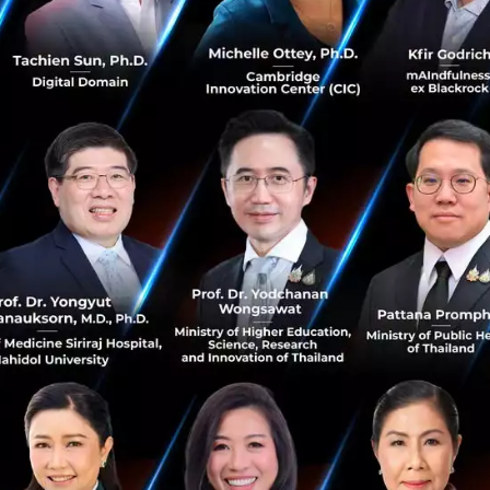
และ LendingClub จากอเมริกา เป็นบริการด้าน Peer-to-peer 
ชื่อมให้คนสองคนยืม-คืน เงินกันได้ ผ่านแอปพลิเคชัน
าจจะยังไม่ใช่ยูนิคอร์น เช่น Crowdcube และ Crowdo เป็น Equit
รถระดมเงินทุนจากสาธารณชนได้ ไม่จำเป็นต้องพึ่งพิงการกู้เงิ
นกระแสที่จับตามอง
ย่างข้างต้น ก็ช่วยให้เห็นได้แล้วว่าบริการของ Startup ช่วยนำเ
รือยังทำได้ไม่ดี แถมเรื่องเงินเป็นเรื่องที่เกี่ยวข้องกับทุกคน
ขนาดใหญ่และสำคัญมาก นอกจากนี้ ยังมีเหตุผลที่น่าสนใจอีก 
ป็น Core ของธุรกิจอื่นๆ
วัตกรรมด้าน E-payment หรือการชำระเงินออนไลน์ นับว่ามีบท