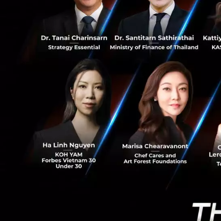
50
commerce การจะเป
ง่าย มีประสิทธิภาพ
กล่าวได้ว่าฟินเทค
ส่วนผสมของกระบวนกา
Supply Chain, กระ
การทำธุรกรรมแบบเด
ใช้งานมากขึ้น
ฟินเทค และการ
ในขณะนี้ กระแสเทคโ
ต้นของบล็อกเชน ม
Digital currency ท
ประยุกต์ใช้ในอุตส
นี้