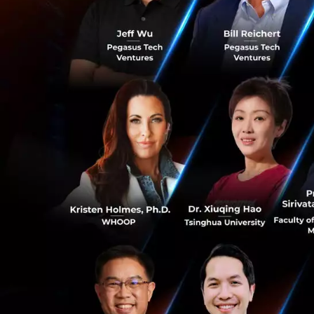
Lufax.com จากจีน 
Lending) หรือการเ
ตัวอย่างอื่นๆ ที่อ
ช่วยให้ธุรกิจสามา
เดียวเสมอไป
ทำไมฟินเทคถึงเป็
เพียงแค่ไม่กี่ตัวอ
ธนาคารทำให้ไม่ได้ ห
นับเป็นอุตสาหกรรม
0
ฟินเทค และการเ
ยกตัวอย่างเช่น น