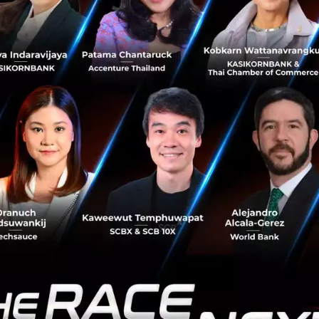
ลี่ยนใจคนให้มาซื้อของออนไลน์ ต้องเกิดจากระบบการชำระเงิ
ด้วย เป็นต้น
ก่อให้เกิดตลาดใหม่อันเกิดจากการเชื่อมกันระหว่างด้านการเงิ
รดั้งเดิมในเรื่องทางการเงินไม่ว่าจะเป็นในเรื่องของ - เงินท
บวนการชำระเงิน, การฝาก/ถอน, ประกันชีวิต และอื่นๆ แต่แทน
ิมก็มีการนำเทคโนโลยีมาปรับใช้เพื่อให้เกิดความสมบูรณ์แบ
นำมาสู่เทคโนโลยีพลิกโฉม
นโลยีตัวใหม่ ที่กำลังมาแรง คือ Blockchain (บล็อกเชน) โดยแท้
ากจากความพยายามในการพัฒนาฟินเทคประเภท Bitcoin (บิทคอ
ี่มีความน่าเชื่อถือ จนปัจจุบัน Blockchain ได้กลายเป็นเทคโนโล
าหกรรมอื่นๆ อีกมากมาย และเป็นเทคโนโลยีที่โลกกำลังจับตา