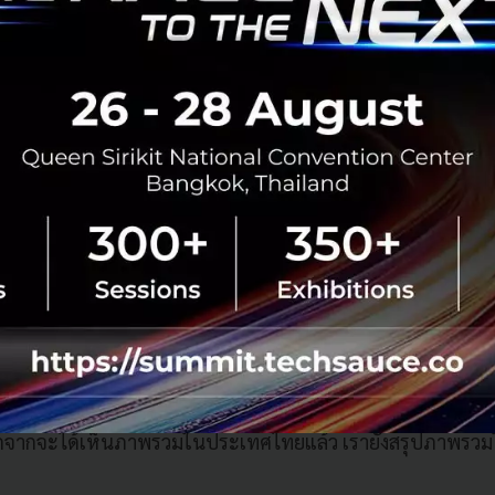
ามเข้าใจ Blockchain ใน 5 นาที
,
รู้จักกับ Bitcoin และการประ
ร้างความร่วมมือ
าดใหญ่ และองค์กรขนาดเล็กอย่าง Startup ก็ล้วนมีเป้าหมายเรื
น เราจึงพบเห็นความตื่นตัวของทั้งสองฝ่าย ผ่านข่าวต่างๆ ที่
คในเมืองไทย
เทคในประเทศไทย ครึ่งปีแรก 2016
ิก
จากจะได้เห็นภาพรวมในประเทศไทยแล้ว เรายังสรุปภาพรวม