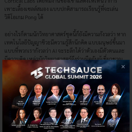
Cortical Labs โดยทีมงานของเขาแสดงให้เห็นว่าการ
เพาะเลี้ยงเซลล์สมอง แบบปกติสามารถเรียนรู้ที่จะเล่น
วิดีโอเกม Pong ได้
อย่างไรก็ตามนักวิทยาศาสตร์ชุดนี้ก็ยังมีความกังวลว่า หาก
เทคโนโลยีปัญญาชีวะมีความรู้สึกนึกคิด แบบมนุษย์ขึ้นมา
แบบที่พวกเรากังวลว่า AI จะระลึกได้ว่าตัวเองมีตัวตนและ
มีความคิด เหล่านักวิทยาศาสตร์จึงร่วมมือกับผู้เชี่ยวชาญ
×
ด้านจริยธรรมมากำหนดขอบเขตในการพัฒนาและวิจัย
อย่างเหมาะสม
อ้างอิง :
scitechdaily
Tech & Biz
ปัญญาชีวะ
Organoid Intelligence
No comment