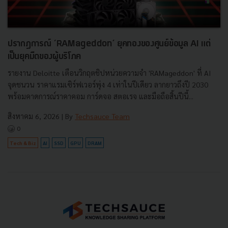
ปรากฏการณ์ ‘RAMageddon’ ยุคทองของศูนย์ข้อมูล AI แต่
เป็นยุคมืดของผู้บริโภค
รายงาน Deloitte เตือนวิกฤตชิปหน่วยความจำ 'RAMageddon' ที่ AI
จุดชนวน ราคาแรมเซิร์ฟเวอร์พุ่ง 4 เท่าในปีเดียว ลากยาวถึงปี 2030
พร้อมคาดการณ์ราคาคอม การ์ดจอ สตอเรจ และมือถือสิ้นปีนี้...
สิงหาคม 6, 2026
| By
Techsauce Team
0
Tech & Biz
AI
SSD
GPU
DRAM