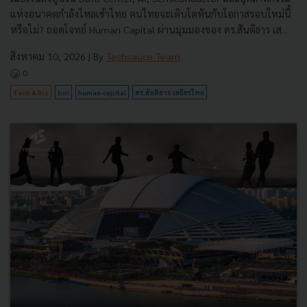
แห่งอนาคตกำลังไหลเข้าไทย คนไทยจะเติบโตทันกับโอกาสรอบใหม่นี้
หรือไม่? ถอดโจทย์ Human Capital ผ่านมุมมองของ ดร.สันติธาร เส...
สิงหาคม 10, 2026
| By
Techsauce Team
0
Tech & Biz
boi
human-capital
ดร.สันติธาร-เสถียรไทย