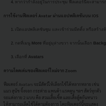
หากว่ากำลังอยู่ในการประชุม ฟีลเตอร์นี้จะสามารถใ
การใช้งานฟีลเตอร์ Avatar ผ่านแอปพลิเคชันบน iOS
เปิดแอปพลิเคชันซูม และเข้าร่วมมีตติ้ง หรือสร้าง
กดที่เมนู 
More
 ที่อยู่มุล่างขวา จากนั้นเลือก 
Backg
เลือกที่ 
Avatars
ความโดดเด่นของฟีลเตอร์ใหม่จาก Zoom
ฟีลเตอร์ Avatars จะมีสัตว์ให้เลือกใช้ได้หลากหลาย เช่น
แมว สุนัข จิ้งจอก กระต่าย แพนด้า แรคคูน ฯลฯ สัตว์ทุกตัว
จะแต่งกาย 2 แบบ คือ สวมเสื้อเชิ้ต และเสื้อฮู้ดกันหนาว
ให้สามารถเลืดใช้ได้ตามต้องการ โดยฟีลเตอร์นี้จะแสดง