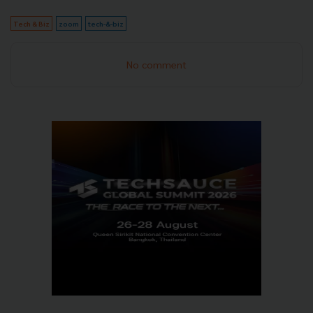
Tech & Biz
zoom
tech-&-biz
No comment