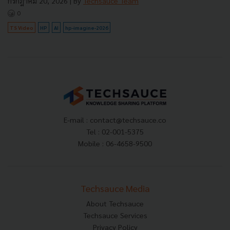
กรกฎาคม 20, 2026
| By
Techsauce Team
0
TS Video
HP
AI
hp-imagine-2026
E-mail :
contact@techsauce.co
Tel : 02-001-5375
Mobile : 06-4658-9500
Techsauce Media
About Techsauce
Techsauce Services
Privacy Policy