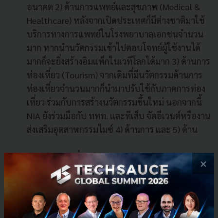
อนาคต 2) ด้านการแพทย์และสุขภาพ (Medical &
Healthcare) หลังจากเปิดประเทศก็มีต่างชาติมาใช้
บริการทางการแพทย์ในโรงพยาบาลเอกชนจำนวน
มาก หากนำนวัตกรรมเข้าไปตอบโจทย์ผู้ใช้งานได้
มากก็จะยิ่งสร้างอิมแพ็กในเวทีโลกได้มาก 3) ด้านการ
ท่องเที่ยว (Tourism) จากเดิมที่มีนวัตกรรมด้านการ
ท่องเที่ยวจำนวนมากก็นำมาปรับใช้กับภาคการท่อง
เที่ยว ร่วมกับการสร้างนวัตกรรมขึ้นใหม่ นอกจากนี้
NIA ยังร่วมมือกับ ททท. และทีเส็บ จัดอีเวนต์หรืองาน
ส่งเสริมอุตสาหกรรมไมซ์ 4) ด้านการ และ 5) ด้าน
NIA มีภารกิจที่จะทำงานร่วมกับอุทยาน
×
วิทยาศาสตร์ทั่วประเทศ ในการ ‘ให้บริการแก่ผู้
ประกอบการด้านนวัตกรรม’
เป็นอีกหนึ่งความร่วม
มือที่บ่งบอกว่า ‘นวัตกรรม’ ต้องร่วมกันทำ