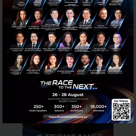
ในอนาคต NIA จะประกาศกลไกการให้ทุนในรูป
แบบใหม่
เพื่อรองรับสิ่งที่จะมาส่งเสริมการใช้
นวัตกรรมหรือทำให้นวัตกรรมเข้าใกล้ตลาด มีการซื้อ
ขายและใช้งานมากยิ่งขึ้น (Commercialization)
TS Video
Exec Insight
nia
นวัตกรรม
innovation
digital-economy
startup-ecosystem
Dr.Krithpaka Boonfueng
สำนักงานนวัตกรรมแห่งชาติ
%e0%b8%aa%e0%b8%99%e0%b8%8a
No comment