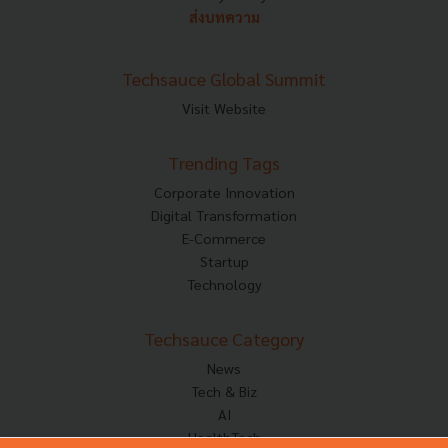
ส่งบทความ
Techsauce Global Summit
Visit Website
Trending Tags
Corporate Innovation
Digital Transformation
E-Commerce
Startup
Technology
Techsauce Category
News
Tech & Biz
AI
HealthTech