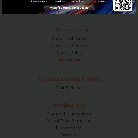
Mobile : 06-4658-9500
Techsauce Media
About Techsauce
Techsauce Services
Privacy Policy
ส่งบทความ
Techsauce Global Summit
Visit Website
Trending Tags
Corporate Innovation
Digital Transformation
E-Commerce
Startup