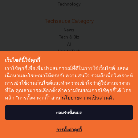
Technology
Techsauce Category
News
Tech & Biz
AI
HealthTech
Exec Insight
เว็บไซต์นี้ใช้คุกกี้
Corp Innov
เราใช้คุกกี้เพื่อเพิ่มประสบการณ์ที่ดีในการใช้เว็บไซต์ แสดง
Saucy Thoughts
เนื้อหาและโฆษณาให้ตรงกับความสนใจ รวมถึงเพื่อวิเคราะห์
Based On
การเข้าใช้งานเว็บไซต์และทำความเข้าใจว่าผู้ใช้งานมาจาก
Sustainable
ที่ใด คุณสามารถเลือกตั้งค่าความยินยอมการใช้คุกกี้ได้ โดย
Videos
คลิก “การตั้งค่าคุกกี้” อ่าน
นโยบายความเป็นส่วนตัว
Podcast
Startup Guide
ยอมรับทั้งหมด
© Copyright 2026 :
Techsauce All rights reserved.
การตั้งค่าคุกกี้