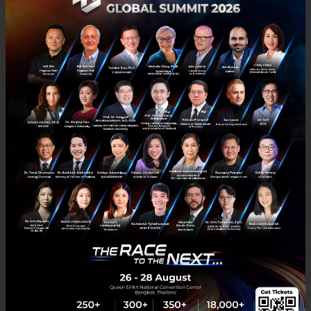
On the Precipice of Energy Transition
The global energy landscape is undergoing a significant
transformation, with an increasing focus on sustainability and a
drive to transition away from fossil fuels. As we stand at ...
May 7, 2023
| By
Navitraa Swaminathan
0
Saucy Thoughts
energy
startup
sustainability
E-mail :
contact@techsauce.co
Tel : 02-001-5375