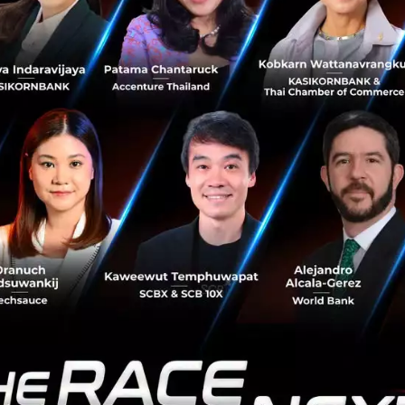
บการณ์บนโลก Metaverse มีโอกาสในการสร้าง Surprise ให้กั
ิง เพราะทุกอย่างสามารถทำได้ตามที่เราจินตนาการ (Limitless 
 possible in Metaverse)
วัฒนานนท์ กรรมการผู้จัดการ บริษัท
อิ๊กลู สตูดิโอ
จำกัด กล่าวว่
มงานกับ adapter digital group และ any.i ในครั้งนี้ โดยเราพร้อ
ดิโอ ไม่ว่าจะเป็นด้านการผลิต Animation คุณภาพสูง การเล
 ที่น่าจดจำ และ Worldbuilding ที่เต็มเปี่ยมไปด้วยจินตนาการ มา
ต่อกับโลกจริง เพื่อยกระดับประสบการณ์ในรูปแบบต่าง ๆ ให้แก่
สื่อสารการตลาดในโลกยุคนี้ เราเชื่อว่าประสบการณ์และทีมงา
เสริมบริการภายใต้ METALAB Creative Solutions ได้อย่างห
 สุวรรณปากแพรก กรรมการผู้จัดการ
บริษัท เอนี่ไอ
จำกัด อธิบายเ
่วนหนึ่งของการเปิดตัวบริการ METALAB Creative Solution ซึ่งนับ
ะมีบริการซึ่งเข้าใจรูปแบบและองค์ประกอบของโลกเสมือนหรือ
ระบวนการตั้งแต่การนำเสนอไอเดียความคิดสร้างสรรค์ตามโจทย
duction ไปจนถึงการสร้าง Engagement กับผู้บริโภคซึ่งเป็นผู