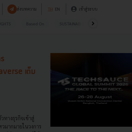
ส่งบทความ
TH
EN
เข้าสู่ระบบ
UGHTS
Based On
SUSTAINABLE
VIDEOS
P
าร
averse เต็ม
างธุรกิจเข้าสู่
นไหวมากมายในวงการ