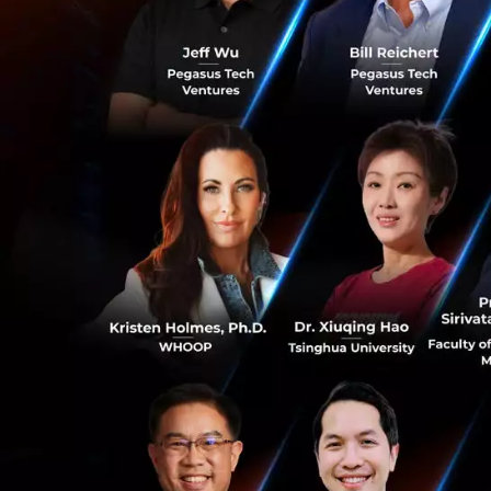
Metaverse จะกลายเ
ต่างๆ ไม่ใช่แค่เคร
พรมแดนของ Creator
สำคัญของเศรษฐกิจ
Virtual จะกล
Mixed Reality
Metaverse
Metaverse จะ
คนสามารถ เสพ 
จะมี Ecosyste
จำกัด
Avatar Chara
0
Identity และก
กระทั่ง Brand
Virtual Fash