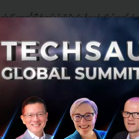
งผู้บริโภคยุคนี้ที่ใช้เทคโนโลยีเป็นตัวเชื่อมเข้าสู่อีกโลกหนึ่งด้
y ผ่านหน้าจอโทรศัพท์มือถือในช่วงที่ผ่านมา ตัวอย่างเช่น การ
(Virtual Shopping/ Try On), การสร้างและรับชม Content ต่าง
am Spark AR, TikTok AR Filer, Google Lens เป็นต้น ทำให้เก
ล่าวมากมาย ทั้งในรูปแบบ Application, ธุรกิจความบันเทิงแบ
รกิจค้าปลีกและร้านอาหารที่สร้างประสบการณ์การ shopping 
รือแม้แต่การเกิดขึ้นของ Virtual Influencer ในช่วงไม่กี่เดือนท
่งความจริงทางกายภาพกับโลกเสมือนค่อยๆ จางลง จนแทบจะ
ารถสร้างสรรค์สิ่งต่างๆ ได้อย่างมากมายไร้ขีดจำกัด นั่นจึงเป็นท
eative Solution จากความร่วมมือของ IGLOO และ any.i ในครั้
ชี้ให้เห็นถึงเทรนด์ในโลก Metaverse ที่จะสร้างโอกาสให้กับโ
ประเทศให้เติบโตอย่างก้าวกระโดดไว้อย่างน่าสนใจถึง 6 ประเด