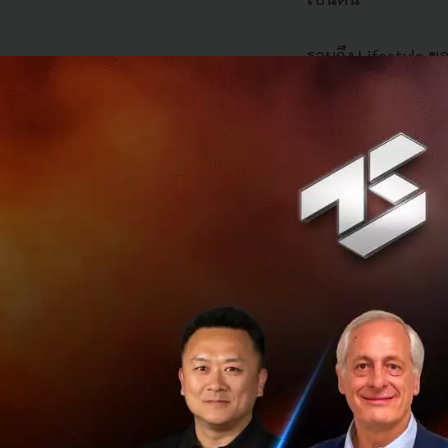
รวมถึง Lifestyle ขอ
เป็น Hybrid Realit
สินค้าเสมือนจริง 
Facebook/ Instagr
โจทย์พฤติกรรมดังก
Entertainment, ธุ
Store/ Meta Mall ห
แบ่งระหว่างโลกแห
โลกเดียวกัน จึงสาม
บริการ METALAB Cr
คุณอรรถวุฒิ ยังได้
อุตสาหกรรมสื่อของ