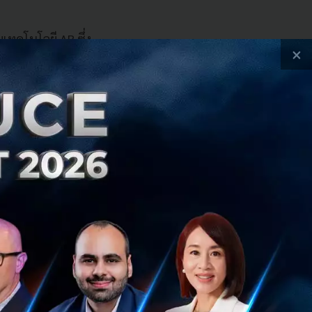
วยเทคโนโลยี AR ซึ่ง
×
เลือกซื้อหรือทดลอง
ๆ ผ่าน Feature ของ
ิดบริการที่ตอบ
บ Virtual
แบบใหม่บน Virtual
ี่ผ่านมา ทำให้เส้น
เป็นผสานกลายเป็น
ี่มาของการเปิดตัว
งนี้”
ลกธุรกิจโดยเฉพาะใน
็น ไม่ว่าจะเป็น