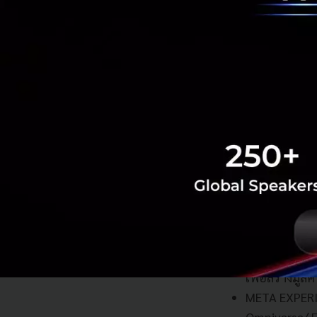
Solution ใหม่แบบ
ด้าน Virtual Even
ครีเอทีฟของไทยถูก
สำหรับ “METALAB C
ใหม่บนโลกเสมือน พร
ผสานทั้งเทคโนโลยี
META IDENTIT
และStory รวม
ขีดจำกัด ไม่ว
Virtual Crea
META CONTENT
เพื่อสร้างมูล
META EXPERI
Omniverse/ Fu