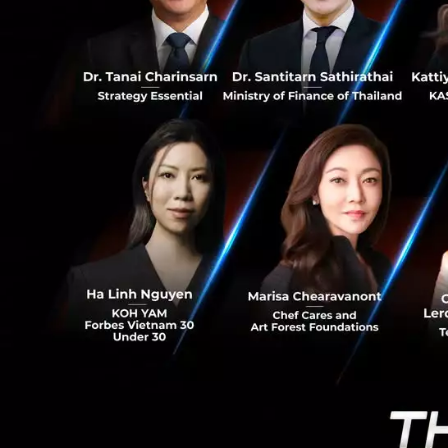
การสร้างประส
411
มากกว่าโลกจร
Everything is
ทางด้าน คุณณัฐ ยศ
ความยินดีที่ได้ร่ว
หลากหลายของทางสตู
เรื่อง Storytelling
โลกเสมือนที่เชื่อม
เสนอมิติใหม่ในการ
Studio จะช่วยส่ง
ในขณะที่ คุณศศิศ
ตื่นเต้นที่ได้เป็นส
สำหรับประเทศ ที่จ
อย่างครอบคลุมทุกก
ขั้นตอนของงาน Pro