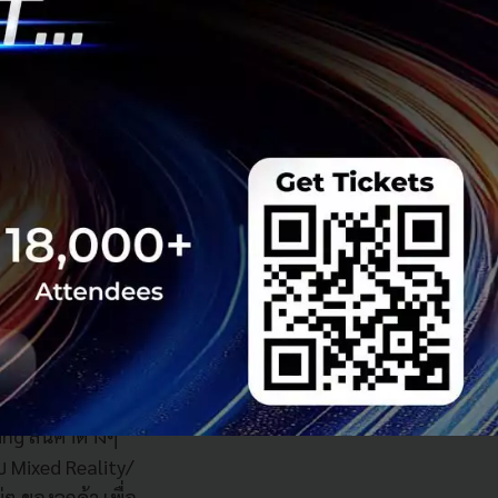
ยวชาญในการทำงาน
ห้วงการสื่อและ
อง Brand รูปแบบ
้วยเครื่องมือที่ผสม
Character
ู่โลกเสมือนแบบไร้
r หรือแม้แต่
ntent บนโลกเสมือน
ing สินค้าต่างๆ
 Mixed Reality/
ๆ ของลูกค้า เพื่อ