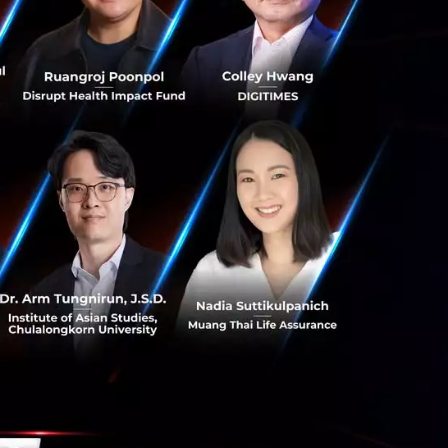
บ Consumer ได้
Creativity /
า “Igloo Studio มี
มที่จะนำจุดแข็งอัน
่า
เป็นเครื่องมือสร้าง
ผู้บริโภค และนำ
นของ Igloo
ลากหลายแน่นอน”
สริมว่า “เรารู้สึก
ว่าเป็นเรื่องใหม่
 Metaverse ได้
์ของลูกค้า มาถึง
้รับสารจาก