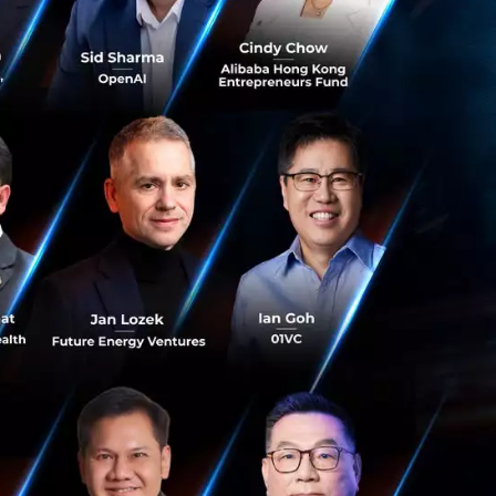
ม่ๆให้กับธุรกิจ
ร้างมูลค่าที่ไร้
รงขับเคลื่อนที่
้าสู่โลก
Currency ที่ทุกๆ
orm ที่จะ success
อถึงกันได้แบบไร้ขีด
เป็นสำหรับการสร้าง
 คนทั่วไป หรือแม้
ือจาก Character คือ