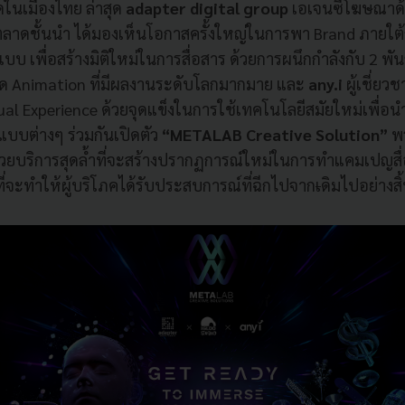
ในเมืองไทย ล่าสุด
adapter digital group
เอเจนซี่โฆษณาด้
าดชั้นนำ ได้มองเห็นโอกาสครั้งใหญ่ในการพา Brand ภายใต้ก
บบ เพื่อสร้างมิติใหม่ในการสื่อสาร ด้วยการผนึกกำลังกับ 2 พัน
ด Animation ที่มีผลงานระดับโลกมากมาย และ
any.i
ผู้เชี่ย
tual Experience ด้วยจุดแข็งในการใช้เทคโนโลยีสมัยใหม่เพื่
แบบต่างๆ ร่วมกันเปิดตัว
“
METALAB Creative Solution”
พร
ด้วยบริการสุดล้ำที่จะสร้างปรากฏการณ์ใหม่ในการทำแคมเปญส
ี่จะทำให้ผู้บริโภคได้รับประสบการณ์ที่ฉีกไปจาก
เ
ดิมไปอย่างสิ้