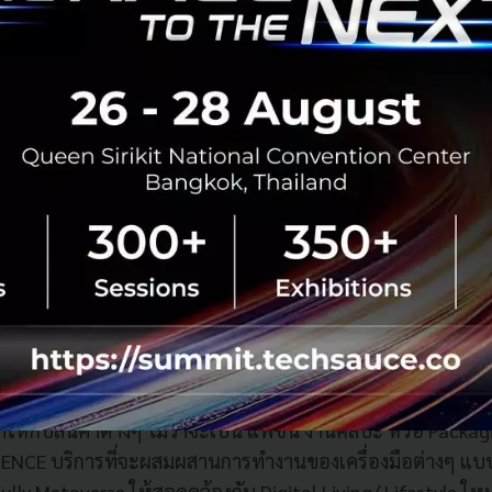
 Metaverse ซึ่งแน่นอนว่า any.i จะใช้ศักยภาพและความเชี่
t และเทคโนโลยีขั้นสูงมาช่วยพลิกโฉมแคมเปญการสื่อสาร เพื่อใ
ยกระดับขึ้นเทียบขั้นประเทศชั้นนำ”
reative Solution” เป็นบริการใหม่ที่ตอบโจทย์การสื่อสารข
้อมพา Brand กลุ่มแรกเข้าสู่โลกของ Metaverse ในมิติต่างๆ ด
และความคิดสร้างสรรค์ อาทิ
Y บริการที่จะพัฒนาตัวตนใหม่ในโลกเสมือน ให้มีทั้งหน้าตา 
ถึง Engage กับกลุ่มเป้าหมายได้เหมือนจริง เพื่อนำพาแบรนด์ส
่าจะเป็น Virtual Presenter, Virtual Avatar, Virtual Influence
tor
 บริการที่เปลี่ยนรูปชิ้นงานจากโลกจริงให้มาสู่ Asset/ Co
ค่าให้กับสินค้าต่างๆ ไม่ว่าจะเป็น แฟชั่น งานศิลปะ หรือ Packag
ENCE บริการที่จะผสมผสานการทำงานของเครื่องมือต่างๆ แบบ
lly Metaverse ให้สอดคล้องกับ Digital Living/ Lifestyle ใหม่