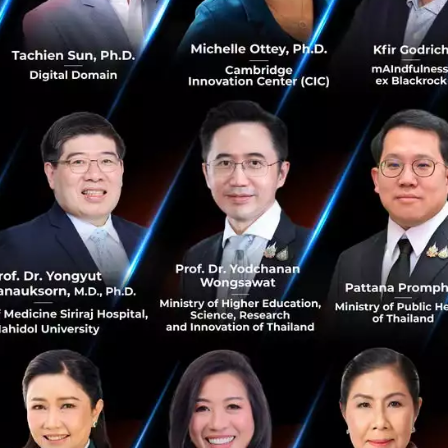
ป็น New Brand Economy (Digital Economy) ที่สร้างโอกาสให
ื่องมือทางการตลาด โดย Virtual Content/Asset จะกลายเป็นการส
 และ Brand ต่างๆ ซึ่ง NFTs / Creator Economy จะกลายเป็นแ
ดิจิทัล และมีโอกาสเติบโตแบบ Exponential
ายเป็น Mainstreaming ในอนาคตอันใกล้ (3-5 ปี)
/ Hybrid Experience จะเป็นตัวกลางสำคัญที่เชื่อมโลกปัจจุบันเข
เป็นโลกใหม่ที่ตอกย้ำ Decentralized platform/ Community/ 
สร้าง และเป็นเจ้าของได้ ต่างจากยุค Social Media ซึ่ง Platf
m ที่สมบูรณ์ของตัวเอง รวมถึงลิงค์สู่ Multiverse อื่นๆ เชื่อมต่
cter ซึ่งเป็นตัวตนที่ 2 ของเราในโลกเสมือนจะกลายเป็นสิ่งจำ
ารมีปฏิสัมพันธ์กันของผู้คนในโลก Virtual ทั้งสำหรับ Creator,
 เอง ซึ่งสิ่งจำเป็นอย่างหนึ่งสำหรับการสร้าง Identity นอกเหน
ion หรือ Avatar Fashion