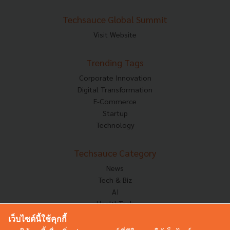
Techsauce Global Summit
Visit Website
Trending Tags
Corporate Innovation
Digital Transformation
E-Commerce
Startup
Technology
Techsauce Category
News
Tech & Biz
AI
HealthTech
Exec Insight
เว็บไซต์นี้ใช้คุกกี้
Corp Innov