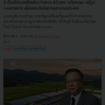
3 เรื่องที่ประเทศไทยต้อง Focus สร้างคน–นวัตกรรม–ปฏิรูป
ระบบราชการ เพื่อยกระดับขีดความสามารถประเทศ
นายอนุทิน ชาญวีรกูล นายกรัฐมนตรีและรัฐมนตรีว่าการกระทรวง
มหาดไทย กล่าวปาฐกถาพิเศษในหัวข้อ “ฝ่าวิกฤติ รับมือระเบียบโลก
ใหม่” ในงาน The INTANIA Forum...
สิงหาคม 6, 2026
| By
Techsauce Team
0
News
ประเทศไทย
เศรษฐกิจไทย