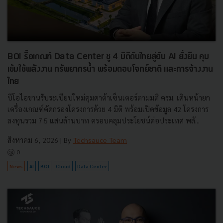
BOI รื้อเกณฑ์ Data Center ชู 4 มิติดันไทยสู่ฮับ AI ยั่งยืน คุม
เข้มใช้พลังงาน ทรัพยากรน้ำ พร้อมตอบโจทย์ชาติ และการจ้างงาน
ไทย
บีโอไอขานรับระเบียบใหม่คุมดาต้าเซ็นเตอร์ตามมติ ครม. เดินหน้ายก
เครื่องเกณฑ์คัดกรองโครงการด้วย 4 มิติ พร้อมเปิดข้อมูล 42 โครงการ
ลงทุนรวม 7.5 แสนล้านบาท ครอบคลุมประโยชน์ต่อประเทศ พลั...
สิงหาคม 6, 2026
| By
Techsauce Team
0
News
AI
BOI
Cloud
Data Center