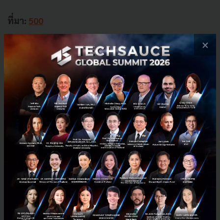
ที่มา:
500
×
News
Vietnam
Investment
500 Startups
No comment