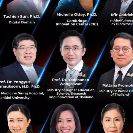
Saucy Thoughts
vietnam
business
starbucks
southeast-asia
KBTG establishes its third IT base in
Vietnam, gearing up for becoming the best
tech company in the region
KBTG establishes its third IT base in Vietnam, seeking
additional personnel to strengthen its workforce in
support of KBank’s Regional Digital Expansion strategy,
gearing up for be...
June 23, 2023
| By
Techsauce Team
0
News
kbtg
kbank
vietnam
KBTG จัดตั้ง KBTG Vietnam เป็นสาขาที่ 3 ในทวีป
เอเชีย ผลักดันให้เป็นที่หนึ่งด้านเทคฯ ในภูมิภาค
KBTG จัดตั้งฐานทัพไอทีสาขาที่ 3 ณ ประเทศเวียดนาม เฟ้นหา