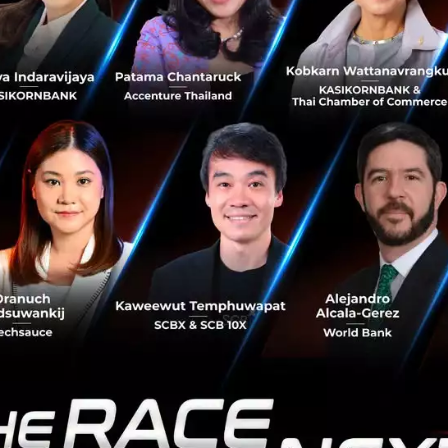
บุคลากรเสริมทีม เพื่อรองรับการขยายบริการดิจิทัลของกสิกร
ไทย พร้อมผลักดันสู่การเป็นที่หนึ่งด้านเทคฯ ในภูมิภาค...
มิถุนายน 23, 2023
| By
Techsauce Team
3
News
kbtg
kbank
vietnam
technology
VinGroup หารือขายหุ้นใน Vincom Retail ยักษ์
ใหญ่วงการศูนย์การค้าเวียดนาม
กลุ่มบริษัทที่ใหญ่ที่สุดของเวียดนาม VinGroup Joint Stock
Company (Vingroup JSC) กำลังเจรจาหารือกันเพื่อขายหุ้นใน
Vincom Retail ที่พัฒนาเกี่ยวกับห้างสรรพสินค้าในเวียดนาม...
มีนาคม 31, 2023
| By
Techsauce Team
1
News
Deal Digest
Vietnam
vingroup
Vincom-Retail
Central-Group