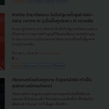
Tech & Biz
ai
nvidia
malasia
vietnam
Nvidia ปักธงเวียดนาม จับมือรัฐบาลตั้งศูนย์ R&D-
data centre AI มุ่งปั้นเป็นศูนย์กลาง AI แห่งเอเชีย
Nvidia ผู้นำตลาด GPU เดินหน้าจับมือกับรัฐบาลเวียดนามอย่าง
เป็นทางการ ประกาศสร้างศูนย์วิจัยและพัฒนา AI (R&D) และ
AI data centre ภายในประเทศ โดยความร่วมมือครั้งนี้ถูกคาด
การณ์ว่าจะพลิก...
ธันวาคม 6, 2024
| By
Techsauce Team
36
News
r&d
nvidia
vietnam
เวียดนาม
เวียดนามเตรียมดันกฎหมาย ดึงดูดบริษัทชิป หวังเป็น
ศูนย์กลางเซมิคอนดักเตอร์
เวียดนามดันร่างกฎหมายอุตสาหกรรมเทคโนโลยีดิจิทัล ลด
หย่อนภาษี งินช่วยเหลือ วีซ่าเร่งด่วน และสิทธิ์เช่าที่ดินโดยไม่
เสียค่าเช่าเป็นเวลา 10 ปี ดึงดูดบริษัทชิป...