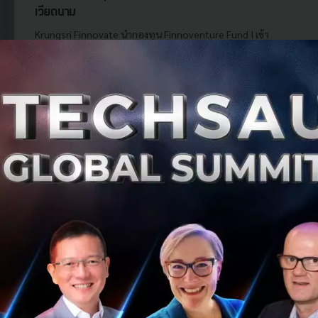
เวียดนาม
Krungsri Finnovate นำกองทุน Finnoventure Fund I เข้า
ลงทุนใน MFast สตาร์ทอัพแถวหน้าจากเวียดนาม ในรอบ
Series A ร่วมกับผู้ลงทุนต่างชาติอีก 5 ราย โดยมีมูลค่าการ
ลงทุนรวมอยู่ที่ 6 ล้านเห...
สิงหาคม 30, 2023
| By
Techsauce Team
0
News
Deal Digest
mfast
vietnam
deal-digest
finnoventure-fund
ทำไม Starbucks แพ้กาแฟเวียดนาม หลังพยายาม
เจาะตลาดอยู่ 10 ปี
ครบ 10 ปีที่ Starbucks เข้าไปลงทุนในเวียดนาม แต่ไม่สามารถ
ทำตามเป้าหมายด้วย 100 สาขาภายในไตรมาสแรกของปี
2023 มาดูกันว่ามีปัจจัยใดบ้าง...
สิงหาคม 9, 2023
| By
Techsauce Team
14