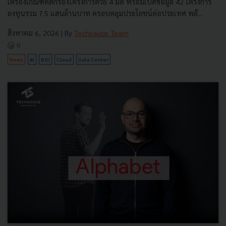
เครื่องเกณฑ์คัดกรองโครงการด้วย 4 มิติ พร้อมเปิดข้อมูล 42 โครงการ
ลงทุนรวม 7.5 แสนล้านบาท ครอบคลุมประโยชน์ต่อประเทศ พลั...
สิงหาคม 6, 2026
| By
Techsauce Team
0
News
AI
BOI
Cloud
Data Center