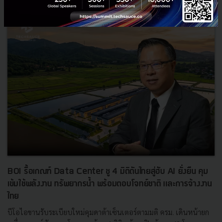
BOI รื้อเกณฑ์ Data Center ชู 4 มิติดันไทยสู่ฮับ AI ยั่งยืน คุม
เข้มใช้พลังงาน ทรัพยากรน้ำ พร้อมตอบโจทย์ชาติ และการจ้างงาน
ไทย
บีโอไอขานรับระเบียบใหม่คุมดาต้าเซ็นเตอร์ตามมติ ครม. เดินหน้ายก