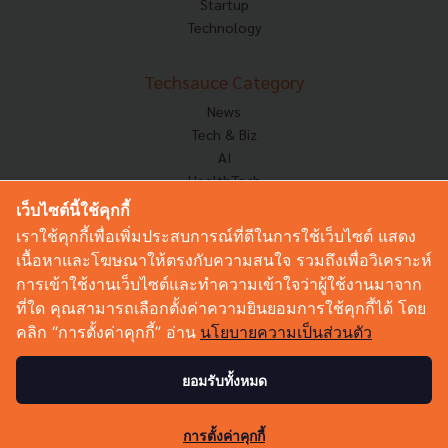
Startup
Technology
Techsauce Category
News
Tech & Biz
AI
HealthTech
Exec Insight
เว็บไซต์นี้ใช้คุกกี้
Corp Innov
เราใช้คุกกี้เพื่อเพิ่มประสบการณ์ที่ดีในการใช้เว็บไซต์ แสดง
Saucy Thoughts
เนื้อหาและโฆษณาให้ตรงกับความสนใจ รวมถึงเพื่อวิเคราะห์
Based On
การเข้าใช้งานเว็บไซต์และทำความเข้าใจว่าผู้ใช้งานมาจาก
Sustainable
ที่ใด คุณสามารถเลือกตั้งค่าความยินยอมการใช้คุกกี้ได้ โดย
Videos
คลิก “การตั้งค่าคุกกี้” อ่าน
นโยบายความเป็นส่วนตัว
Podcast
Startup Guide
ยอมรับทั้งหมด
0
© Copyright 2026 :
Techsauce All rights reserved.
การตั้งค่าคุกกี้