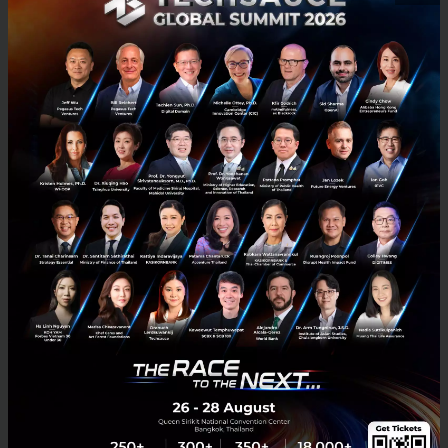
3 เรื่องที่ประเทศไทยต้อง Focus สร้างคน–นวัตกรรม–ปฏิรูป
ระบบราชการ เพื่อยกระดับขีดความสามารถประเทศ
นายอนุทิน ชาญวีรกูล นายกรัฐมนตรีและรัฐมนตรีว่าการกระทรวง
มหาดไทย กล่าวปาฐกถาพิเศษในหัวข้อ “ฝ่าวิกฤติ รับมือระเบียบโลก
ใหม่” ในงาน The INTANIA Forum...
สิงหาคม 6, 2026
| By
Techsauce Team
0
News
ประเทศไทย
เศรษฐกิจไทย