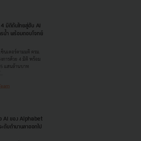
 มิติดันไทยสู่ฮับ AI
ยากรน้ำ พร้อมตอบโจทย์
เซ็นเตอร์ตามมติ ครม.
งการด้วย 4 มิติ พร้อม
7.5 แสนล้านบาท
..
 Team
รือ AI ของ Alphabet
นระดับตำนานลาออกไป