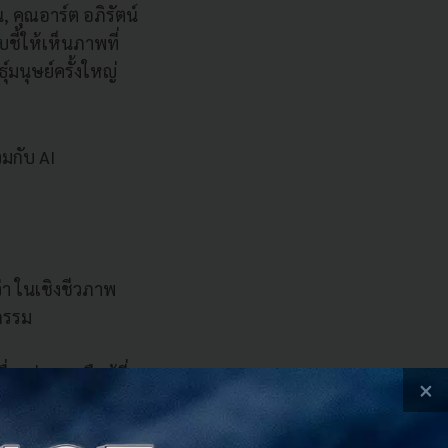
, คุณอาร์ต อภิรัตน์
ี้ให้เห็นภาพที่
์มนุษย์ครั้งใหญ่
วมกับ AI
ว่า ในเชิงชีวภาพ
กรรม
องทุ่นแรง คือผู้ที่
×