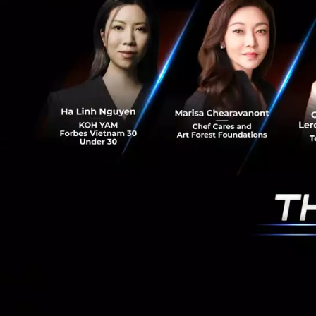
E - Empathy:
P - Presence
O - Opinion: 
C - Creativi
H - Hope: "คว
สรุปคุณจะเลือกยื
ผลโหวตในรายการชี้
ตระหนักว่า AI ไม่ใช่
อะไรคือคุณค่าที่แท
ปล่อยให้ AI จัดการง
นวัตกรรม ไปดูแลคว