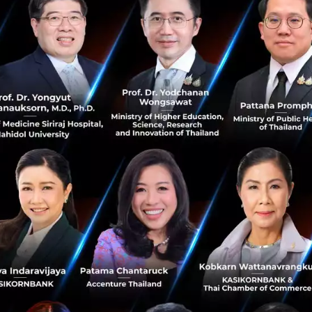
นมือเด็ก ดาบสองคมที่ต้องควบคุมด้วยวุฒิภาวะ
จและท้าทายที่สุดคือบทบาทของ AI ในระบบการศึกษา คุณทอย 
ดนที่เคยเดินหน้าผลักดัน EdTech เต็มสูบ แต่สุดท้ายต้องปรับเข
og อย่างการเขียนกระดาษและอ่านหนังสือเล่ม
คำตอบได้ในเสี้ยววินาที แต่นั่นอาจทำให้เด็กสูญเสียกระบวน
นการใช้งาน
งว่า เราต้องออกแบบและสอนให้ AI ทำหน้าที่เป็นคุณครูผู้ตั้งค
ด้วยตัวเอง มากกว่าการเป็นแค่ผู้ให้คำตอบสำเร็จรูป
’ 5 ทักษะที่ AI ไม่มีวันแทนที่มนุษย์ได้
 อภิรัตน์ ได้สรุปเฟรมเวิร์กที่ชื่อว่า EPOCH ซึ่งเป็นจุดแข็งและ 
 เพราะเป็นสิ่งที่ AI ไม่สามารถเลียนแบบได้