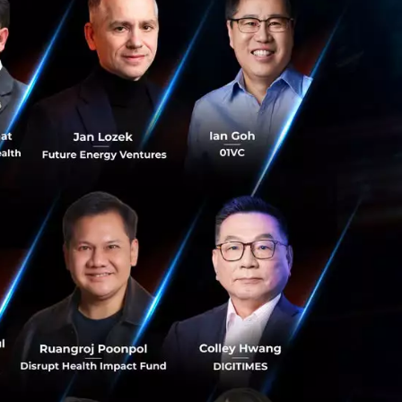
DataRockie ยก
็มทิศกลับมาใช้วิธี
การคิดวิเคราะห์
ำถาม" เพื่อกระตุ้น
Core Value ที่