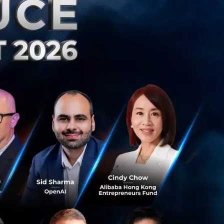
ื่อให้เราประหยัด
 โดยย้อนกลับไปในปี
านคำนวณที่ซ้ำซาก
่ใช้ AI เป็น จะ