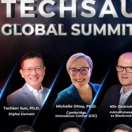
ัยมีเป้าหมายเดียวกันคือ "ทำแทนงานที่มนุษย์ไม่ควรฝืนทำ" เพ
โฟกัสกับงานที่มีมูลค่าสูงกว่า
ัติศาสตร์: เทคโนโลยีไม่ได้มาเพื่อฆ่า แต่มาเพื่อปลดล็อก
ิน ได้หยิบยกหน้าประวัติศาสตร์มาปลดล็อกความกลัวของคนยุคนี้
น (และหวาดกลัว) กับการมาของเครื่องคิดเลข
ศาสตร์กลัวตกงาน แต่ความจริงคือ เครื่องคิดเลขเข้ามาจัดการง
ศาสตร์มีเวลาไปคิดค้นทฤษฎีใหม่ๆ ที่เปลี่ยนโลก
หน้าที่เดียวกัน มันเข้ามา Offload งานรูทีนออกจากสมองเรา คนที
เองให้เท่ากับคน 10 คนได้ในพริบตา