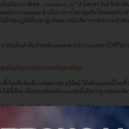
ไม่เถียง EP. พิเศษ – Human vs. AI” นำโดย ดร.วิทย์ สิทธิเวคิน
ณทอย DataRockie ดำเนินรายการโดย คุณทิน โชคกมลกิจ กลับช
ม่ใช่สมรภูมิที่ต้องหาผู้แพ้ชนะ แต่มันคือ "การอัปเกรดเผ่าพันธุ
4 ประเด็นสำคัญที่จะพลิกมุมมองการทำงาน และการใช้ชีวิตร่
อจุดเริ่มต้นของวิวัฒนาการที่ฉลาดที่สุด
้เกียจคือข้อเสีย แต่คุณอาร์ต อภิรัตน์ ได้พลิกมุมมองนี้โดยชี้
ให้ขี้เกียจ เพื่อประหยัดพลังงาน และนั่นคือรากฐานของนวัต
่ใช้แรงวิ่งไล่สัตว์มักจะไม่รอด แต่คนที่รู้จักใช้สมองประดิษฐ์เครื่
ีเอ็นเอมาถึงเรา