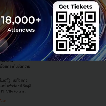
s สร้างคน–
พื่อยกระดับขีดความ
ีและรัฐมนตรีว่าการ
ษในหัวข้อ “ฝ่าวิกฤติ
 INTANIA Forum...
 Team