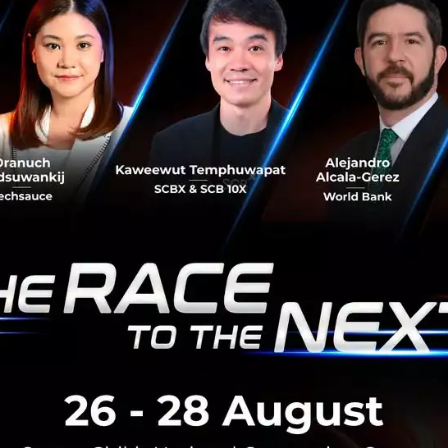
 ความเห็นอกเห็นใจที่มาจากใจจริง ไม่ใช่การประมวลผลจาก 
: การปรากฏตัวและรับรู้ถึงกันและกันในโลกแห่งความเป็นจริง
การมีจุดยืนและมุมมองส่วนตัว (AI มีข้อมูล แต่มันไม่มีความเชื่อ)
ty: ความคิดสร้างสรรค์ที่หล่อหลอมจากประสบการณ์ อารมณ์ข
ามหวัง" พลังใจอันยิ่งใหญ่ที่ผลักดันมนุษย์ ซึ่งแผงวงจรไม่มีวันเ
นอยู่ตรงไหนในยุค AI ?
ชัดว่า 76% ยังคงเชื่อมั่นในศักยภาพของมนุษย์ เพราะบทสนท
คู่แข่งที่เราต้องไปวิ่งแข่งความเร็วด้วย แต่มันคือเครื่องมือที่ส
้จริงของการเป็นมนุษย์
านที่น่าเบื่อ เพื่อที่เราจะได้กลับมาเป็นมนุษย์ที่สมบูรณ์ขึ้น มี
ามสัมพันธ์ และสร้างความเปลี่ยนแปลงที่มีความหมาย