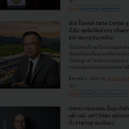
0
News
ประเทศไทย
เศรษฐกิจไทย
BOI รื้อเกณฑ์ Data Center ชู 4
ยั่งยืน คุมเข้มใช้พลังงาน ทรัพ
ชาติ และการจ้างงานไทย
บีโอไอขานรับระเบียบใหม่คุมดาต้า
เดินหน้ายกเครื่องเกณฑ์คัดกรองโคร
เปิดข้อมูล 42 โครงการ ลงทุนรวม 
ครอบคลุมประโยชน์ต่อประเทศ พลั.
สิงหาคม 6, 2026
| By
Techsauce
0
News
AI
BOI
Cloud
Data Center
Demis Hassabis ขึ้นคุม หัวเ
แล้ว หลัง Jeff Dean พนักงา
ตั้ง Startup ของตัวเอง