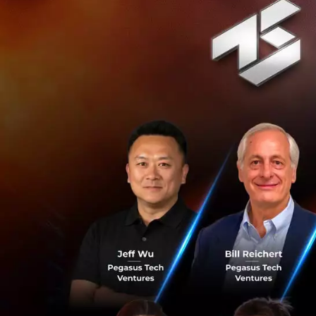
เทคโนโลยีทุกยุคสม
พลังงานและนำเวลาไป
2. บทเรียนจากประว
ดร.วิทย์ สิทธิเวค
1978 ที่โลกตื่นเต้
ในยุคนั้น นักคณิต
จำเจ ทำให้นักคณิต
ดังนั้น AI กำลังทำ
สามารถสเกลงานตัว