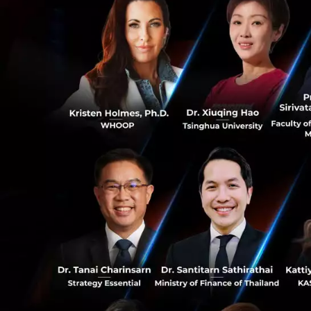
3. เมื่อ AI อยู่ใ
ประเด็นที่น่าสนใ
ตัวอย่างประเทศสวีเ
การเรียนแบบ Anal
AI สามารถประมวลผล
หากขาดวุฒิภาวะใ
0
ดร.วิทย์ เสนอแนวทา
ให้เด็กคิดหาคำตอบ
0
4. ถอดรหัส ‘EPOCH
ในช่วงท้าย คุณอาร์ต
มนุษย์ต้องรักษาไว้