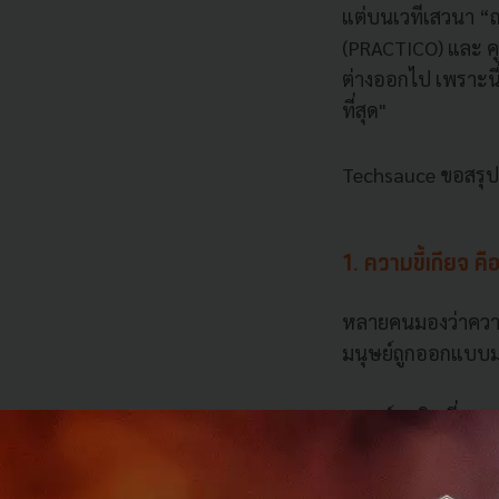
แต่บนเวทีเสวนา “ถก
(PRACTICO) และ คุ
ต่างออกไป เพราะนี่ไ
ที่สุด"
Techsauce ขอสรุป 
1. ความขี้เกียจ คื
หลายคนมองว่าความขี
มนุษย์ถูกออกแบบมา
มนุษย์ยุคหินที่เอาแต
รอดชีวิตและส่งต่อด