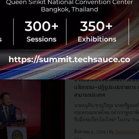
คโนโลยี-ai
No comment
RTICLE
3 เรื่องที่ประเทศไทยต้อง Focu
นวัตกรรม–ปฏิรูประบบราชการ เ
สามารถประเทศ
นายอนุทิน ชาญวีรกูล นายกรัฐมนตร
กระทรวงมหาดไทย กล่าวปาฐกถาพิเศ
รับมือระเบียบโลกใหม่” ในงาน The
สิงหาคม 6, 2026
| By
Techsauce