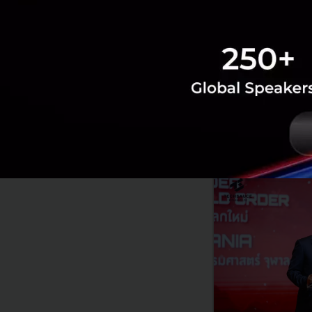
News
ai
เทคโนโลยี
เท
RELATED A