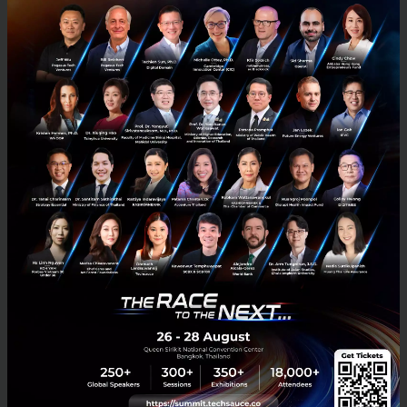
บทเรียน GAMESTOP เมื่อตลาดถูกเปลี่ยนเป็น MONEY GAME
และอาจเป็นจุดเริ่มต้นของฟองสบู่ตลาดหุ้นสหรัฐฯ หรือไม่
ดูเหมือนว่าสงครามในตลาดการเงินที่รายย่อยได้โต้กลับนักการเงินใน Wall
street โดยเฉพาะกลุ่ม Hedge Fund นั้นจะเริ่มขยายวงกว้าง จากจุดเริ่มต้น
ที่มีผู้ใช้งานในเว็บ Reddit ห้อง wallstreet...
กุมภาพันธ์ 2, 2021
| By
Techsauce Team