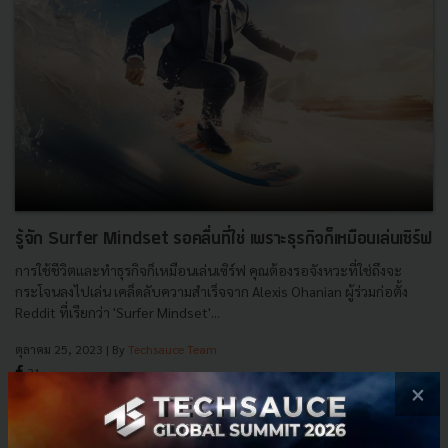
รู้จัก Surfer Mindset รอคลื่นที่ใช่ เพราะธุรกิจก็เหมือนเล่นเซิร์ฟ
การใช้ชีวิตและทำธุรกิจก็เหมือนเล่นเซิร์ฟ คุณต้องรอจังหวะที่ใช่ถึงจะ
กระโจนลงไปเล่น เคล็ดลับความสำเร็จจาก Alexis Ohanian ผู้ร่วมก่อตั้ง
Reddit ที่เรียกว่า 'Surfer Mindset'...
ตุลาคม 25, 2023
| By
Techsauce Team
31
×
Saucy Thoughts
reddit
Surfer Mindset