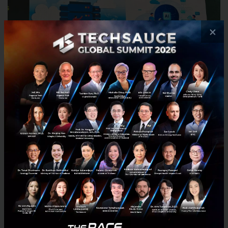
×
นอกจากนี้สิ่งที่ทำให้ AIS Business Network Portal แตก
ต่าง คือการไม่ได้เป็นแค่เครื่องมือควบคุมระบบเครือข่าย
ธรรมดา แต่ถูกออกแบบมาเพื่อช่วยให้องค์กรทุกขนาด
สามารถจัดการระบบเชื่อมต่อได้ง่ายขึ้น เร็วขึ้น และ
ประหยัดยิ่งกว่าเดิม ด้วยจุดแข็งสำคัญเหล่านี้ อาทิ
เชื่อมต่อได้ง่าย แค่สมัครใช้งาน:
องค์กรสามารถเริ่ม
ต้นใช้งานได้ทันทีเพียงแค่สมัครผ่าน AIS eBusiness