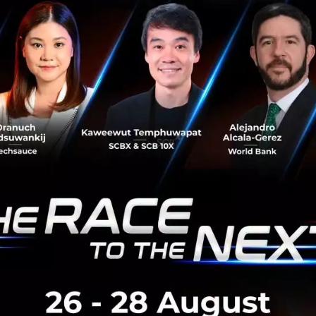
่าว
Techcrunch
Tokopedia
marketplace
Acquisition
No comment
RTICLE
3 เรื่องที่ประเทศไทยต้อง Focu
นวัตกรรม–ปฏิรูประบบราชการ เ
สามารถประเทศ
นายอนุทิน ชาญวีรกูล นายกรัฐมนตร
กระทรวงมหาดไทย กล่าวปาฐกถาพิเศ
รับมือระเบียบโลกใหม่” ในงาน The