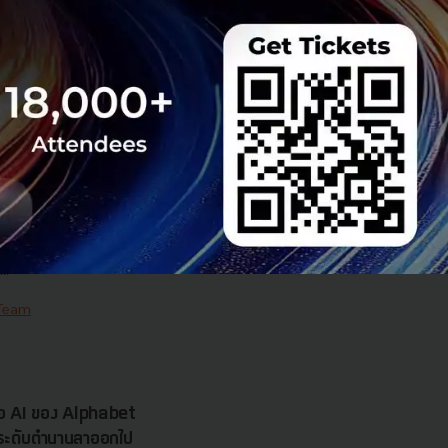
 Team
 มิติดันไทยสู่ฮับ AI
ยากรน้ำ พร้อมตอบโจทย์
เซ็นเตอร์ตามมติ ครม.
งการด้วย 4 มิติ พร้อม
7.5 แสนล้านบาท
..
 Team
รือ AI ของ Alphabet
นระดับตำนานลาออกไป