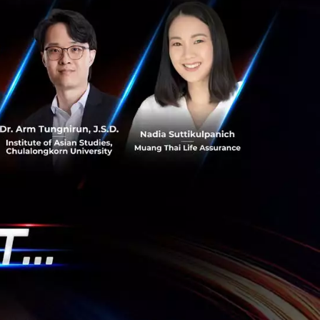
s สร้างคน–
พื่อยกระดับขีดความ
ีและรัฐมนตรีว่าการ
ษในหัวข้อ “ฝ่าวิกฤติ
 INTANIA Forum...