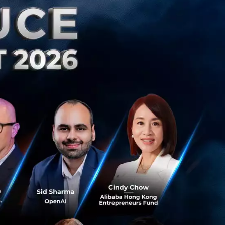
รนด์ใหญ่ขายสินค้า
ออกเฉียงใต้ ก่อน
ีกทั้งมี East
ัน Tokopedia เป็น
พลตฟอร์ม
นการแถลงว่า "การ
opedia รวมทั้ง