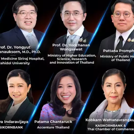
สมอว่า Alibaba เป็นครูและแบบอย่างของเรา วัน
งยิ่งที่ได้ต้อนรับพวกเขาในฐานะผู้ถือหุ้นและเ
าจะช่วยเร่งภารกิจของ Tokopedia เพื่อสร้าง
คโนโลยี"
ารลงทุนครั้งสำคัญครั้งที่สองในการลงทุนใน Startup จากอินโดน
งเงิน 350 ล้านดอลลาร์ในแพลตฟอร์มการจองห้องพัก Traveloka
กกว่า 1 พันล้านดอลลาร์ เมื่อช่วงต้นปีที่ผ่านมา Go-Jek ตกลงที่จะ
์ ซึ่งนำโดย Tencent ข้อตกลงดังกล่าวยังไม่ได้รับการประกาศ 