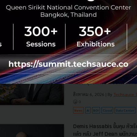
สิงหาคม 6, 2026
| By
Techsauce
0
News
ประเทศไทย
เศรษฐกิจไทย
BOI รื้อเกณฑ์ Data Center ชู 4
ยั่งยืน คุมเข้มใช้พลังงาน ทรัพ
ชาติ และการจ้างงานไทย
บีโอไอขานรับระเบียบใหม่คุมดาต้า
เดินหน้ายกเครื่องเกณฑ์คัดกรองโคร
เปิดข้อมูล 42 โครงการ ลงทุนรวม 
ครอบคลุมประโยชน์ต่อประเทศ พลั.
สิงหาคม 6, 2026
| By
Techsauce
0
News
AI
BOI
Cloud
Data Center
Demis Hassabis ขึ้นคุม หัวเ
แล้ว หลัง Jeff Dean พนักงา