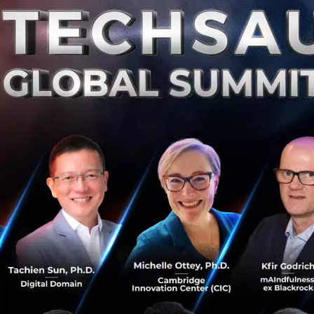
งขึ้นในปี 2009 โดยเป็นเว็บ e-commerce ที่ให้ผู้ค้าปลีกและแบ
นีเซีย ซึ่งเป็นประเทศที่มีเศรษฐกิจที่ใหญ่ที่สุดในเอเชียตะวัน
ริษัทได้ระดมทุน 100 ล้านดอลลาร์จาก SoftBank และ Sequoia อ
nt และ Beenos Partners เป็นผู้สนับสนุนในช่วงต้น ซึ่งปัจจุบ
ทีที่เป็น Unicorn ของอินโดนีเซีย มีร้านค้าหลายล้านอยู่บนแ
ya
: CEO ของ Tokopedia กล่าวในแถลงการณ์ว่า บริษัทกล่าวใ
a จะช่วยขยายสเกลและเพิ่มคุณภาพการบริการกับลูกค้าของ Tok
ผู้ขายรวมทั้ง partner นั้นง่ายขึ้น"