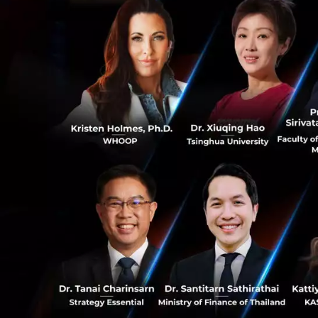
"เราคิดเ
ยินดีเป็นอย่า
ร่วมมือของเร
การค้าผ่านเท
0
ข้อตกลงนี้นับเป็นก
ผ่านมา Expedia วา
0
มูลค่าเริ่มต้นที่มา
1.2 พันล้านดอลลาร
เผยแพร่ในเร็วๆ นี้