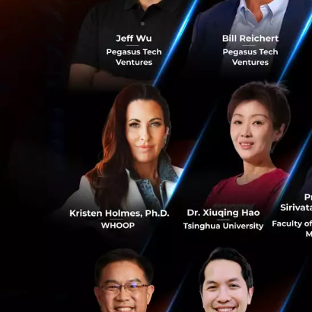
ทำการกวักมื
แสดงท่าทางเ
หลังจากนั้นทำการย
ทีมงานที่ Ant Fina
ประกอบด้วยทีมเทคน
กลุ่มผู้เชี่ยวชาญ
ด้านชีวที่เกี่ยวข้
ก็ตาม Chris Tung C
ระดับ commerciali
ก่อนหน้านี้ Aliba
บน Cloud Computin
ทั่วโลกและแข่งขัน
0
ภาพและข่าวจาก
Y