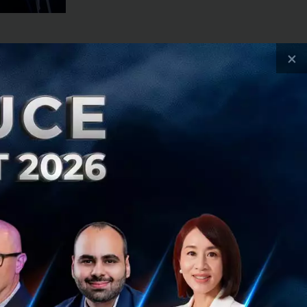
×
าผ่าน VR หลังจาก
ห้ผู้ใช้สามารถดู
ก่อนเข้า shopping
าผ่าน VR สมบูรณ์
ยแอปฯ อีกทีบนโลก
chnews
กล่าวว่า เมื่อ
 ผู้ใช้เพียงแค่
อาวิธีใดวิธีหนึ่ง