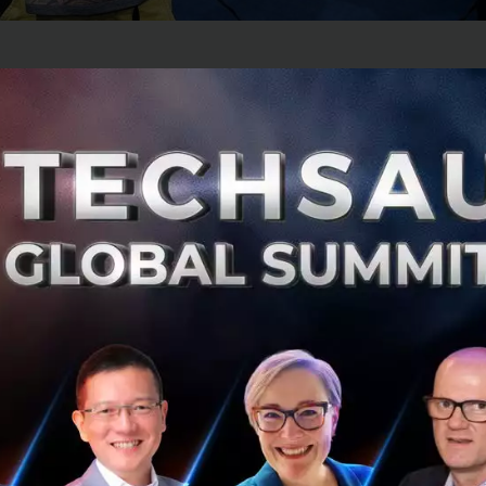
่านมา Alibaba ตั้ง VR lab เพื่อพัฒนาประสบการณ์ซื้อขายสินค้
ที่ผ่านมาเปิดตัว Buy+ ซึ่งเป็นผลิตภัณฑ์ตัวแลกออกมาก่อน ทำใ
สื้อผ้า กระเป๋า และให้นาย/นางแบบแบบ Virtual มาสวมใส่ลองดู
ำลังพัฒนาคือ VR Pay ซึ่งทำให้ประสบการณ์ใช้งานการซื้อสินค้
้ผู้ใช้ถอดเอา VR headset ออกมาเพื่อทำการชำระเงินบนโมบา
ารถชำระเงินผ่านประสบการณ์แบบ VR ได้เลย ในสื่ออย่าง
FinTe
ป VR Pay จะแสดงภาพ 3 มิติที่เป็น Alipay Checkout counter ขึ้นมา
ccount ผ่านทาง VR headset วิธีการมีด้วยกัน 3 รูปแบบให้เลือกเ
ุดจุดหนึ่งเพื่อทำการยืนยัน