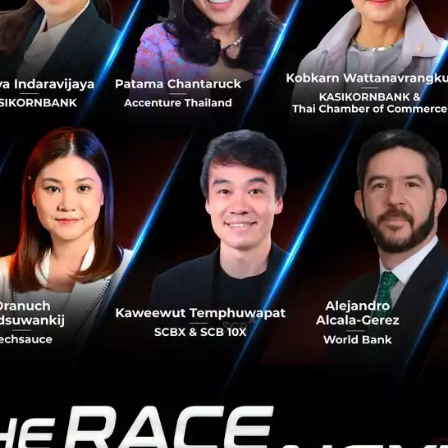
วนี้?
 คือเทรนด์ที่กำลังมา โดย Deloitte Global ก็คาดการณ์ปีนี้อุป
ัฐฯ และ อีก 300 ล้านเหรียญสหรัฐฯ มาจากส่วนของคอนเทนต์ 
ห้แพร่หลายได้จริงๆ นั้น ยังต้องปรับกันอีกมาก ตราบใดที่เทคโน
ave ต้องใช้อุปกรณ์ในการเข้ามาช่วยเป็น Barrier ขั้นใหญ่ และค
สียทีเดียว โดยในช่วงแรกนี้ VR ถูกนำไปใช้ในสายธุรกิจวีดีโอเกม
 ส่วน Ant Financial Service กับบริการ VR Pay ก็เช่นกัน ยังค
่ ไม่ใช่แค่ว่ายังมี Barrier เพราะคนไม่ใช้ VR แต่รวมถึงเรื่องค
ะเมื่อเข้ามาใช้แล้วประสบการณ์ใช้งานง่ายแค่ไหนด้วย
Tech
Mobile Payment
Virtual Reality
Ant Financial Service Group
No comment