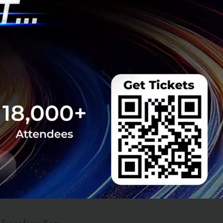
s สร้างคน–
พื่อยกระดับขีดความ
ีและรัฐมนตรีว่าการ
ษในหัวข้อ “ฝ่าวิกฤติ
 INTANIA Forum...
 Team
 มิติดันไทยสู่ฮับ AI
ยากรน้ำ พร้อมตอบโจทย์