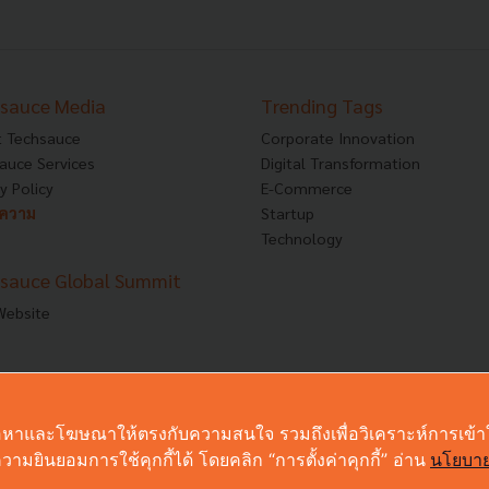
sauce Media
Trending Tags
 Techsauce
Corporate Innovation
auce Services
Digital Transformation
y Policy
E-Commerce
ทความ
Startup
Technology
sauce Global Summit
 Website
งเนื้อหาและโฆษณาให้ตรงกับความสนใจ รวมถึงเพื่อวิเคราะห์การเข้
ามยินยอมการใช้คุกกี้ได้ โดยคลิก “การตั้งค่าคุกกี้” อ่าน
นโยบาย
© Copyright 2026 :
Techsauce All rights reserved.