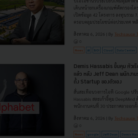
บีโอไอขานรับระเบียบใหม่คุมดาต้า
เดินหน้ายกเครื่องเกณฑ์คัดกรองโคร
เปิดข้อมูล 42 โครงการ ลงทุนรวม 
ครอบคลุมประโยชน์ต่อประเทศ พลั.
สิงหาคม 6, 2026
| By
Techsauce
0
News
AI
BOI
Cloud
Data Center
Demis Hassabis ขึ้นคุม หัวเ
แล้ว หลัง Jeff Dean พนักงา
ตั้ง Startup ของตัวเอง
สั่นสะเทือนวงการไอที Google ปรับ
Hassabis สละเก้าอี้คุม DeepMind
พนักงานคนที่ 30 ประกาศลาออกตั้งบ
สิงหาคม 6, 2026
| By
Techsauce
0
News
google
Jeff Dean
Demis Has