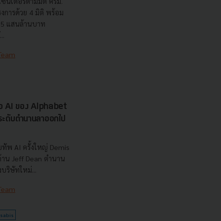
เซ็นเตอร์ตามมติ ครม.
งการด้วย 4 มิติ พร้อม
7.5 แสนล้านบาท
..
 Team
รือ AI ของ Alphabet
นระดับตำนานลาออกไป
ทัพ AI ครั้งใหญ่ Demis
 ด้าน Jeff Dean ตำนาน
ริษัทใหม่...
 Team
sabis