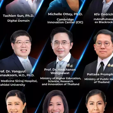
อภายใน VR headset
ฉพาะบางอย่างขณะที่ถือ Sensor
ืนยันการชำระเงินด้วย password เทคโนโลยีนี้ถูกพัฒนาโดย F-
ncial ตั้งขึ้นมาต้นปี เพื่อทำการวิจัยและพัฒนา VR payment 
ิค ทีมผลิตภัณฑ์ และทีมดูและด้านอินเตอร์แอคทีฟ ซึ่งเป็นก
ด้านเทคนิคของหน่วยงาน Alibaba B2B โดยก้าวถัดไปคือการเชื่อ
องกับร่างกายมนุษย์มากขึ้น เช่น การจดจำด้วยใบหน้า (Face Reco
MO แห่ง Alibaba กล่าวว่า VR เทคโนโลยียังคงต้องใช้เวลาในการ
ze ได้ และยังต้องปรับอีกพอสมควร
ba Cloud บริษัทในเครือ Alibaba ได้ประกาศเป็นพาร์ทเนอร์กับ
g Solution จุดประสงค์เพื่อทำให้ VR โซลูชั่นที่นำเสนอลูกค้า
ในเชิงราคาได้
ibada