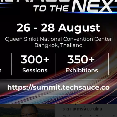
RTICLE
3 เรื่องที่ประเทศไทยต้อง Focu
นวัตกรรม–ปฏิรูประบบราชการ เ
สามารถประเทศ
นายอนุทิน ชาญวีรกูล นายกรัฐมนตร
กระทรวงมหาดไทย กล่าวปาฐกถาพิเศ
รับมือระเบียบโลกใหม่” ในงาน The
สิงหาคม 6, 2026
| By
Techsauce
0
News
ประเทศไทย
เศรษฐกิจไทย
BOI รื้อเกณฑ์ Data Center ชู 4
ยั่งยืน คุมเข้มใช้พลังงาน ทรัพ
ชาติ และการจ้างงานไทย