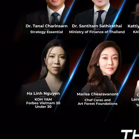
0
เรียนรู้อะไรจากข่า
แม้จะมีคนพูดว่า VR
700 ล้านเหรียญสหร
ถูกมองว่ากว่าจะทำใ
เกิน คือ Nice-to-h
ก็ยังไม่เหมือนจริงเ
market เสียมากกว่า
Gimmic ในเวลานี้อยู
เชื่อถือแค่ไหน แล
News
VR
Alibaba
Fin