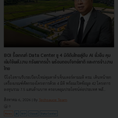
BOI รื้อเกณฑ์ Data Center ชู 4 มิติดันไทยสู่ฮับ AI ยั่งยืน คุม
เข้มใช้พลังงาน ทรัพยากรน้ำ พร้อมตอบโจทย์ชาติ และการจ้างงาน
ไทย
บีโอไอขานรับระเบียบใหม่คุมดาต้าเซ็นเตอร์ตามมติ ครม. เดินหน้ายก
เครื่องเกณฑ์คัดกรองโครงการด้วย 4 มิติ พร้อมเปิดข้อมูล 42 โครงการ
ลงทุนรวม 7.5 แสนล้านบาท ครอบคลุมประโยชน์ต่อประเทศ พลั...
สิงหาคม 6, 2026
| By
Techsauce Team
0
News
AI
BOI
Cloud
Data Center