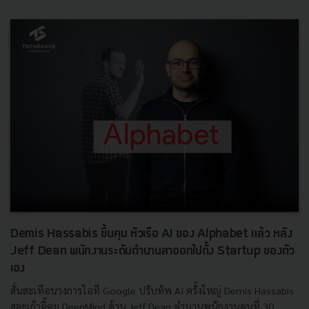
Demis Hassabis ขึ้นคุม หัวเรือ AI ของ Alphabet แล้ว หลัง
Jeff Dean พนักงานระดับตำนานลาออกไปตั้ง Startup ของตัว
เอง
สั่นสะเทือนวงการไอที Google ปรับทัพ AI ครั้งใหญ่ Demis Hassabis
สละเก้าอี้คุม DeepMind ด้าน Jeff Dean ตำนานพนักงานคนที่ 30