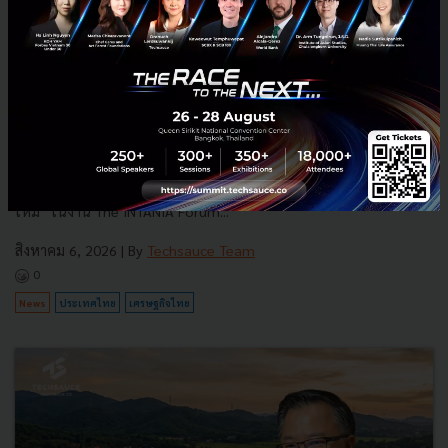
3 เรื่องที่ประเทศไทยต้อง Focus สร้างคน–นวัตกรรม–ปฏิรูป
ระบบราชการ เพื่อยกระดับขีดความสามารถประเทศ
นายอนุทิน ชาญวีรกูล นายกรัฐมนตรีและรัฐมนตรีว่าการกระทรวง
มหาดไทย กล่าวปาฐกถาพิเศษในหัวข้อ “ฝ่าวิกฤติ รับมือระเบียบโลก
ใหม่” ในงาน The INTANIA Forum...
สิงหาคม 6, 2026
| By
Techsauce Team
0
News
ประเทศไทย
เศรษฐกิจไทย