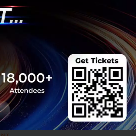
ยากรน้ำ พร้อมตอบโจทย์
เซ็นเตอร์ตามมติ ครม.
งการด้วย 4 มิติ พร้อม
7.5 แสนล้านบาท
..
 Team
รือ AI ของ Alphabet
นระดับตำนานลาออกไป
ทัพ AI ครั้งใหญ่ Demis
 ด้าน Jeff Dean ตำนาน
ริษัทใหม่...
 Team