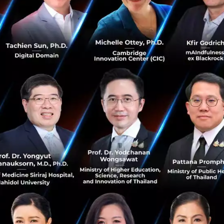
ารทางการเงินอื่นๆ
ที่มีการนำเสนอให้ทำคือ
Blackberry Messenger (BBM)
ซึ่
Emtek และมี Active Users เดือนละ 63 ล้านรายในอินโดนีเซีย 
ชตยอดนิยมในอินโดนีเซีย ประเทศที่มีประชากรถึง 250 ล้านค
นมากกว่าแอปแชต โดยจะทำให้คนช็อปปิง, เล่นเกม, ดูวิดีโอ และ
ระบบทุกอย่างเข้าด้วยกันผ่านระบบการชำระเงินที่พัฒนาโดย 
mtek ยังมีเครือข่ายโทรทัศน์, มีการผลิตรายการ และจัดทำสื่อ
จอีคอมเมิร์ซ เช่น
Bukalapak
อีกด้วย
ภาพ
TechInAsia
Indonesia
E-Commerce
Partnership
Mobile Payment
Payment Solution
Blackbe