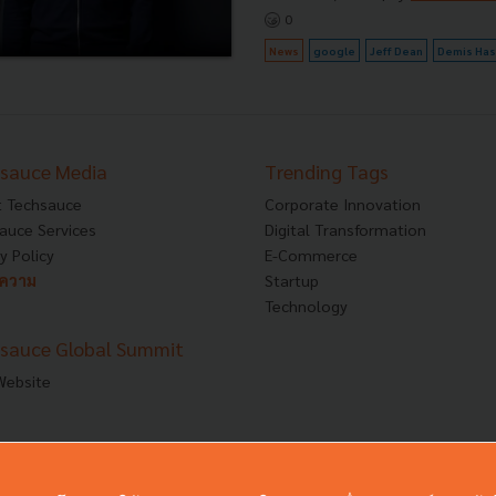
0
News
google
Jeff Dean
Demis Has
sauce Media
Trending Tags
 Techsauce
Corporate Innovation
auce Services
Digital Transformation
y Policy
E-Commerce
ทความ
Startup
Technology
sauce Global Summit
 Website