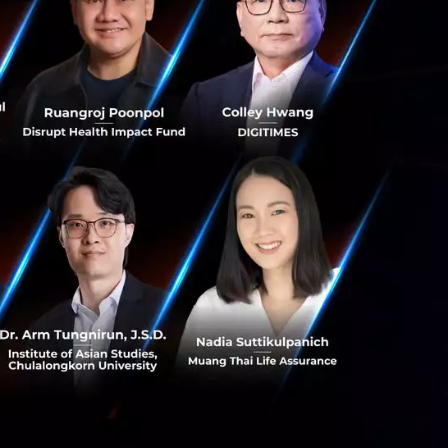
s สร้างคน–
พื่อยกระดับขีดความ
ีและรัฐมนตรีว่าการ
ษในหัวข้อ “ฝ่าวิกฤติ
 INTANIA Forum...
 Team
 มิติดันไทยสู่ฮับ AI