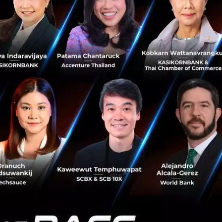
No comment
RTICLE
3 เรื่องที่ประเทศไทยต้อง Focu
นวัตกรรม–ปฏิรูประบบราชการ เ
สามารถประเทศ
นายอนุทิน ชาญวีรกูล นายกรัฐมนตร
กระทรวงมหาดไทย กล่าวปาฐกถาพิเศ
รับมือระเบียบโลกใหม่” ในงาน The
สิงหาคม 6, 2026
| By
Techsauce
0
News
ประเทศไทย
เศรษฐกิจไทย
BOI รื้อเกณฑ์ Data Center ชู 4