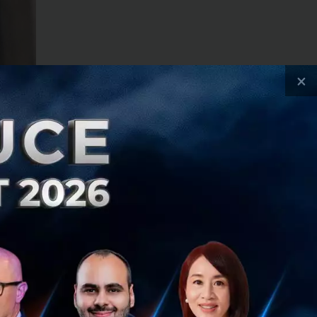
×
จีน ยังคงดำเนินต่อ
บกลุ่มบริษัทสื่อ
ชำระเงินผ่านมือ