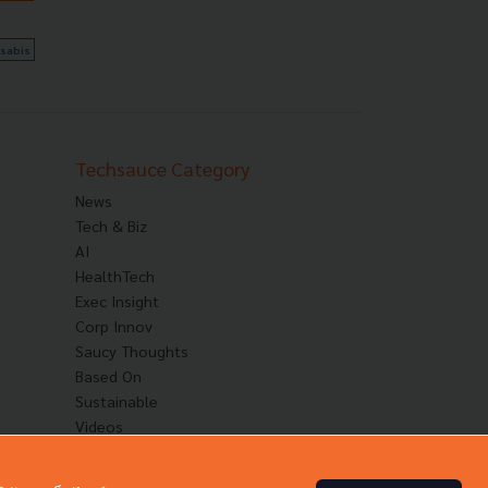
sabis
Techsauce Category
News
Tech & Biz
AI
HealthTech
Exec Insight
Corp Innov
Saucy Thoughts
Based On
Sustainable
Videos
Podcast
Startup Guide