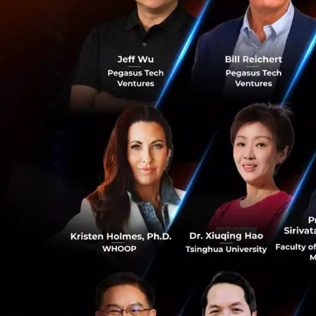
ถือตัวใหม่และบริก
Payment Solution 
บริษัทในเครือของ 
เป็นแอปพลิเคชันแ
เปลี่ยน BBM ให้เป็
แอปได้ เป็นการผูก
สื่ออินโดนีเซีย E
และยังลงทุนในธุรกิ
ที่มาของข่าวและ
0
News
Emtek
Alibaba