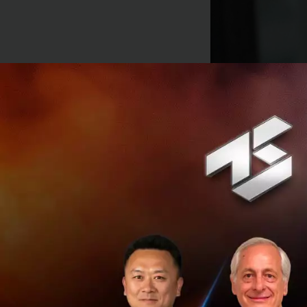
เกมรุกด้านการชำระ
ไป แม้ว่า Ant Fina
ของ Emtek ในอินโดน