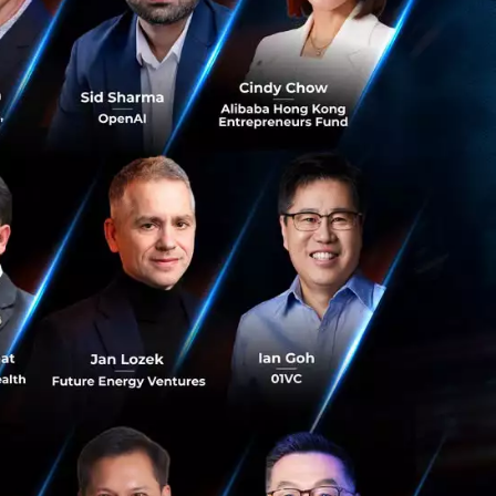
งดำเนินการโดย
โดย BBM กล่าวว่า
น
Emtek กำลังปรับ
ทำสิ่งอื่นๆ ผ่าน
Alibaba และ Emtek
ออนไลน์จำนวนมาก
rry Messenger