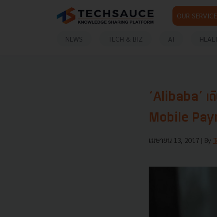
OUR SERVICE
NEWS
TECH & BIZ
AI
HEAL
‘Alibaba’ เดิ
Mobile Pay
เมษายน 13, 2017
| By
T