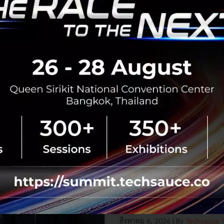
ยั่งยืน คุมเข้มใช้พลังงาน ทรัพ
ชาติ และการจ้างงานไทย
บีโอไอขานรับระเบียบใหม่คุมดาต้า
เดินหน้ายกเครื่องเกณฑ์คัดกรองโคร
เปิดข้อมูล 42 โครงการ ลงทุนรวม 
ครอบคลุมประโยชน์ต่อประเทศ พลั.
สิงหาคม 6, 2026
| By
Techsauce
0
News
AI
BOI
Cloud
Data Center
Demis Hassabis ขึ้นคุม หัวเ
แล้ว หลัง Jeff Dean พนักงา
ตั้ง Startup ของตัวเอง
สั่นสะเทือนวงการไอที Google ปรับ
Hassabis สละเก้าอี้คุม DeepMind
พนักงานคนที่ 30 ประกาศลาออกตั้งบ
สิงหาคม 6, 2026
| By
Techsauce