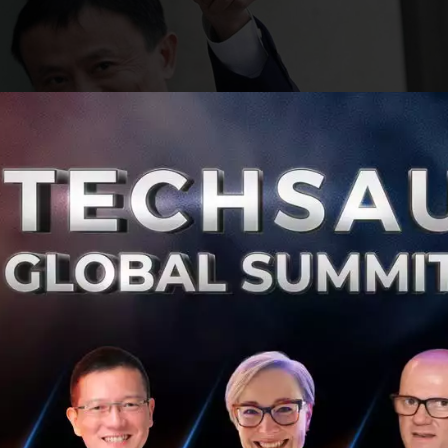
เงินทั่วโลก
ของ
Alibaba Group
ยักษ์ใหญ่ด้านอีคอมเมิร์ซจาก
ncial บริษัทในเครือ Alibaba
ประกาศว่า ระงับการเป็นหุ้นส่วนกั
ีเซีย แต่ Alibaba ก็ยังจับมือกับ Emtek เปิดตัวผลิตภัณฑ์การ