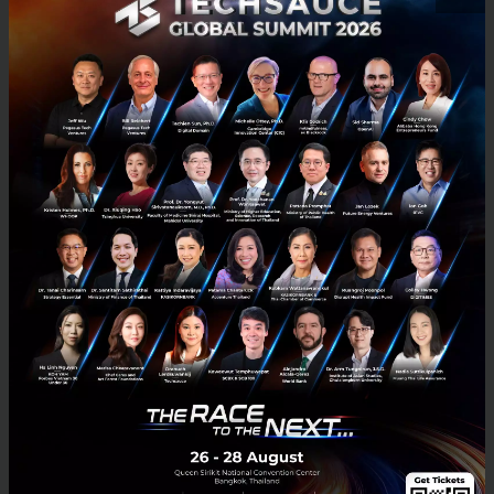
ความแม่นยำในการทำงานซับซ้อนสูงถึง 83%
การเปิดตัว Financial Analysis Solution ครั้งนี้ เป็นการ
เดิมพันครั้งสำคัญของ Anthropic ที่จะพิสูจน์ว่า Claude ไม่
ได้เป็นเพียง LLM สำหรับงานทั่วไป แต่พร้อมที่จะลงสนาม
แข่งขันในตลาดเฉพาะทางที่มีมูลค่าสูงอย่างบริการทางการ
เงิน ซึ่งต้องจับตาดูต่อไปว่า Claude จะสามารถชิงส่วนแบ่ง
ตลาดและก้าวขึ้นเป็นเครื่องมือที่ขาดไม่ได้สำหรับองค์กร
ในอุตสาหกรรมนี้ได้สำเร็จหรือไม่
ที่มา:
Finovate
News
AI
Claude
Fintech
Anthropic
BloombergGPT
Enterprise AI
No comment