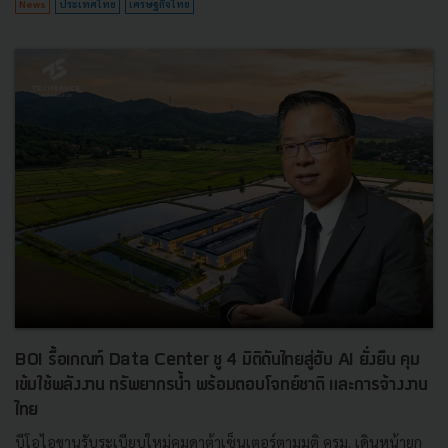
News
ประเทศไทย
เศรษฐกิจไทย
BOI รื้อเกณฑ์ Data Center ชู 4 มิติดันไทยสู่ฮับ AI ยั่งยืน คุม
เข้มใช้พลังงาน ทรัพยากรน้ำ พร้อมตอบโจทย์ชาติ และการจ้างงาน
ไทย
บีโอไอขานรับระเบียบใหม่คุมดาต้าเซ็นเตอร์ตามมติ ครม. เดินหน้ายก