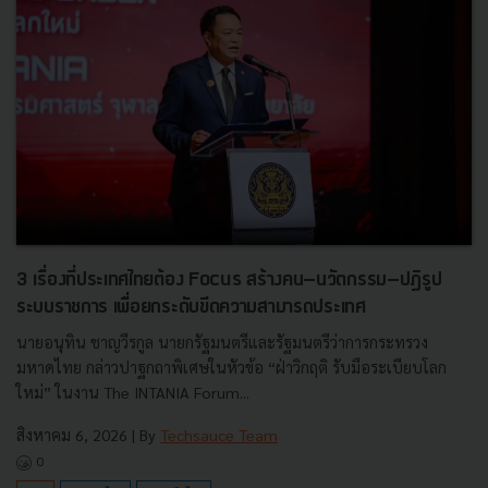
3 เรื่องที่ประเทศไทยต้อง Focus สร้างคน–นวัตกรรม–ปฏิรูป
ระบบราชการ เพื่อยกระดับขีดความสามารถประเทศ
นายอนุทิน ชาญวีรกูล นายกรัฐมนตรีและรัฐมนตรีว่าการกระทรวง
มหาดไทย กล่าวปาฐกถาพิเศษในหัวข้อ “ฝ่าวิกฤติ รับมือระเบียบโลก
ใหม่” ในงาน The INTANIA Forum...
สิงหาคม 6, 2026
| By
Techsauce Team
0