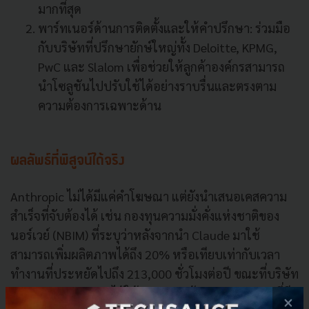
มากที่สุด
พาร์ทเนอร์ด้านการติดตั้งและให้คำปรึกษา: ร่วมมือ
กับบริษัทที่ปรึกษายักษ์ใหญ่ทั้ง Deloitte, KPMG,
PwC และ Slalom เพื่อช่วยให้ลูกค้าองค์กรสามารถ
นำโซลูชันไปปรับใช้ได้อย่างราบรื่นและตรงตาม
ความต้องการเฉพาะด้าน
ผลลัพธ์ที่พิสูจน์ได้จริง
Anthropic ไม่ได้มีแค่คำโฆษณา แต่ยังนำเสนอเคสความ
สำเร็จที่จับต้องได้ เช่น กองทุนความมั่งคั่งแห่งชาติของ
นอร์เวย์ (NBIM) ที่ระบุว่าหลังจากนำ Claude มาใช้
สามารถเพิ่มผลิตภาพได้ถึง 20% หรือเทียบเท่ากับเวลา
ทำงานที่ประหยัดไปถึง 213,000 ชั่วโมงต่อปี ขณะที่บริษัท
FundamentalLabs ได้ใช้ Claude สร้าง Excel agent ที่มี
×