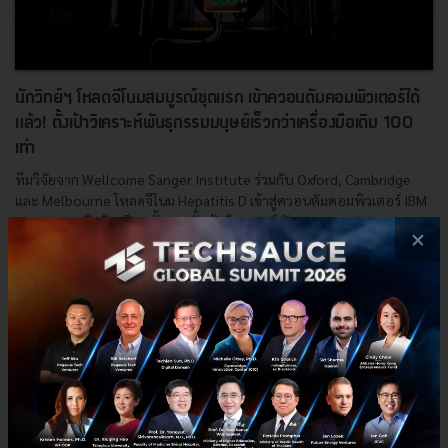
นักวิทย์ฯ โหลดจีโนมสมบูรณ์ชุดแรก เข้าควอนตัมคอมพิวเตอร์ได้
แล้ว! ตั้งเป้าวิเคราะห์พันธุกรรมมนุษย์เร็วกว่าเครื่องมือเดิม 100
เท่า
ทีมวิจัยจาก Wellcome Sanger Institute ร่วมกับ Oxford, Cambridge
และ Melbourne โหลดจีโนม Hepatitis D เข้าสู่ควอนตัมคอมพิวเตอร์ IBM
Heron 156 คิวบิตเป็นครั้งแรก ตั้งเป้าวิเคราะห์พันจ...
×
เมษายน 21, 2026
| By
Techsauce Team
0
News
Genomics
Pangenome
IBM Heron
Hepatitis D