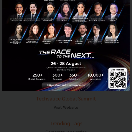
E-mail :
contact@techsauce.co
Tel : 02-001-5375
Mobile : 06-4658-9500
Techsauce Media
About Techsauce
Techsauce Services
Privacy Policy
ส่งบทความ
Techsauce Global Summit
Visit Website
Trending Tags
Corporate Innovation