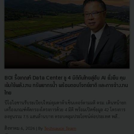
BOI รื้อเกณฑ์ Data Center ชู 4 มิติดันไทยสู่ฮับ AI ยั่งยืน คุม
เข้มใช้พลังงาน ทรัพยากรน้ำ พร้อมตอบโจทย์ชาติ และการจ้างงาน
ไทย
บีโอไอขานรับระเบียบใหม่คุมดาต้าเซ็นเตอร์ตามมติ ครม. เดินหน้ายก
เครื่องเกณฑ์คัดกรองโครงการด้วย 4 มิติ พร้อมเปิดข้อมูล 42 โครงการ
ลงทุนรวม 7.5 แสนล้านบาท ครอบคลุมประโยชน์ต่อประเทศ พลั...
สิงหาคม 6, 2026
| By
Techsauce Team