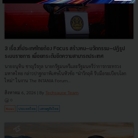
3 เรื่องที่ประเทศไทยต้อง Focus สร้างคน–นวัตกรรม–ปฏิรูป
ระบบราชการ เพื่อยกระดับขีดความสามารถประเทศ
นายอนุทิน ชาญวีรกูล นายกรัฐมนตรีและรัฐมนตรีว่าการกระทรวง
มหาดไทย กล่าวปาฐกถาพิเศษในหัวข้อ “ฝ่าวิกฤติ รับมือระเบียบโลก
ใหม่” ในงาน The INTANIA Forum...
สิงหาคม 6, 2026
| By
Techsauce Team
0
News
ประเทศไทย
เศรษฐกิจไทย