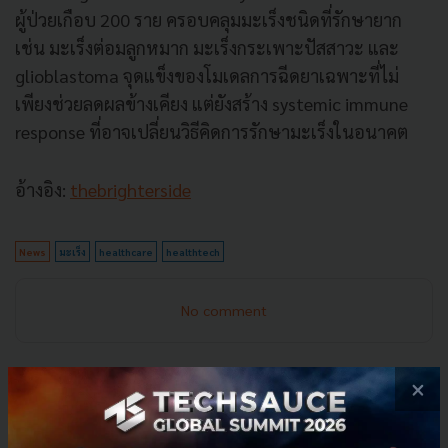
ผู้ป่วยเกือบ 200 ราย ครอบคลุมมะเร็งชนิดที่รักษายาก
เช่น มะเร็งต่อมลูกหมาก มะเร็งกระเพาะปัสสาวะ และ
glioblastoma จุดแข็งของโมเดลการฉีดยาเฉพาะที่ไม่
เพียงช่วยลดผลข้างเคียง แต่ยังสร้าง systemic immune
response ที่อาจเปลี่ยนวิธีคิดการรักษามะเร็งในอนาคต
อ้างอิง:
thebrighterside
News
มะเร็ง
healthcare
healthtech
No comment
×