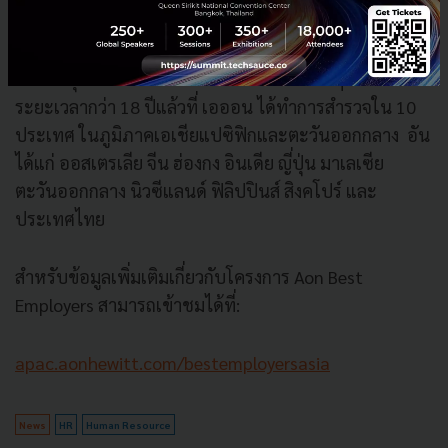
ถึงผู้ตอบแบบสอบถามจากหลายหลายกลุ่มธุรกิจ อาทิ กลุ่ม
ธุรกิจด้านการเงิน ธุรกิจด้านอาหารและเครื่องดื่ม ธุรกิจการ
บริการ ธุรกิจด้านยาและโรงพยาบาล และอื่นๆ ซึ่งเป็น
ระยะเวลากว่า 18 ปีแล้วที่ เอออน ได้ทำการสำรวจใน 10
ประเทศ ในภูมิภาคเอเชียแปซิฟิกและตะวันออกกลาง อัน
ได้แก่ ออสเตรเลีย จีน ฮ่องกง อินเดีย ญี่ปุ่น มาเลเซีย
ตะวันออกกลาง นิวซีแลนด์ ฟิลิปปินส์ สิงคโปร์ และ
ประเทศไทย
สำหรับข้อมูลเพิ่มเติมเกี่ยวกับโครงการ Aon Best
Employers สามารถเข้าชมได้ที่:
apac
.
aonhewitt
.
com
/
bestemployersasia
News
HR
Human Resource