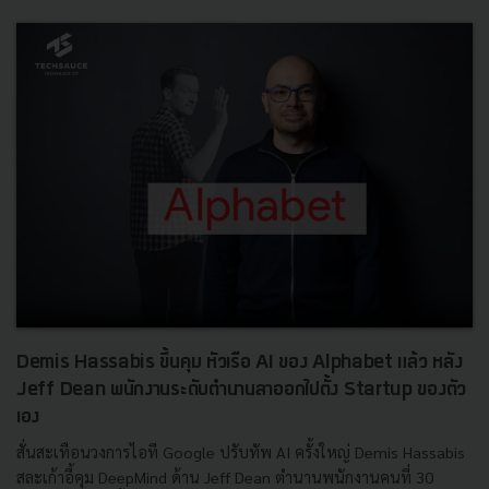
Demis Hassabis ขึ้นคุม หัวเรือ AI ของ Alphabet แล้ว หลัง
Jeff Dean พนักงานระดับตำนานลาออกไปตั้ง Startup ของตัว
เอง
สั่นสะเทือนวงการไอที Google ปรับทัพ AI ครั้งใหญ่ Demis Hassabis
สละเก้าอี้คุม DeepMind ด้าน Jeff Dean ตำนานพนักงานคนที่ 30