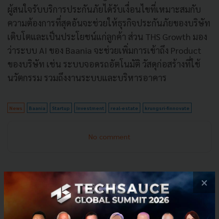
ผู้สนใจรับบริการประกันภัยได้รับเงื่อนไขที่เหมาะสมกับ
ความต้องการที่สุดอันจะช่วยให้ธุรกิจประกันภัยของบริษัท
เติบโตและเป็นประโยชน์แก่ลูกค้า ส่วน THS Growth มอง
ว่าระบบ AI ของ Baania จะช่วยเพิ่มการเข้าถึง Product
ของบริษัท เช่น ระบบจอดรถอัตโนมัติ วัสดุก่อสร้างที่ใช้
นวัตกรรม รวมถึงงานระบบและบริหารอาคาร
News
Baania
Startup
Investment
real-estate
krungsri-finnovate
No comment
×