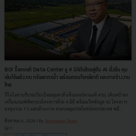
BOI รื้อเกณฑ์ Data Center ชู 4 มิติดันไทยสู่ฮับ AI ยั่งยืน คุม
เข้มใช้พลังงาน ทรัพยากรน้ำ พร้อมตอบโจทย์ชาติ และการจ้างงาน
ไทย
บีโอไอขานรับระเบียบใหม่คุมดาต้าเซ็นเตอร์ตามมติ ครม. เดินหน้ายก
เครื่องเกณฑ์คัดกรองโครงการด้วย 4 มิติ พร้อมเปิดข้อมูล 42 โครงการ
ลงทุนรวม 7.5 แสนล้านบาท ครอบคลุมประโยชน์ต่อประเทศ พลั...
สิงหาคม 6, 2026
| By
Techsauce Team
0