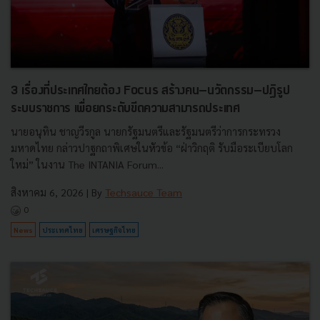
3 เรื่องที่ประเทศไทยต้อง Focus สร้างคน–นวัตกรรม–ปฏิรูป
ระบบราชการ เพื่อยกระดับขีดความสามารถประเทศ
นายอนุทิน ชาญวีรกูล นายกรัฐมนตรีและรัฐมนตรีว่าการกระทรวง
มหาดไทย กล่าวปาฐกถาพิเศษในหัวข้อ “ฝ่าวิกฤติ รับมือระเบียบโลก
ใหม่” ในงาน The INTANIA Forum...
สิงหาคม 6, 2026
| By
Techsauce Team
0
News
ประเทศไทย
เศรษฐกิจไทย