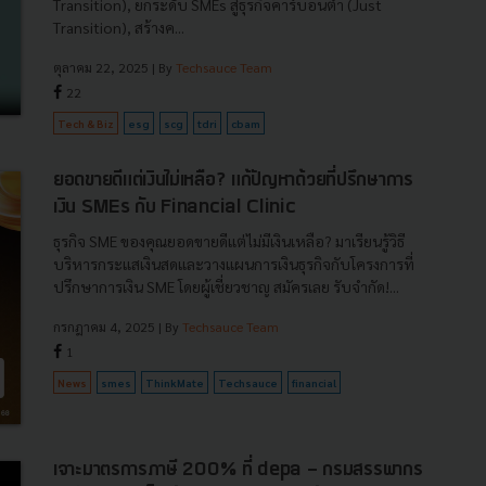
Transition), ยกระดับ SMEs สู่ธุรกิจคาร์บอนต่ำ (Just
Transition), สร้างค...
ตุลาคม 22, 2025
| By
Techsauce Team
22
Tech & Biz
esg
scg
tdri
cbam
ยอดขายดีแต่เงินไม่เหลือ? แก้ปัญหาด้วยที่ปรึกษาการ
เงิน SMEs กับ Financial Clinic
ธุรกิจ SME ของคุณยอดขายดีแต่ไม่มีเงินเหลือ? มาเรียนรู้วิธี
บริหารกระแสเงินสดและวางแผนการเงินธุรกิจกับโครงการที่
ปรึกษาการเงิน SME โดยผู้เชี่ยวชาญ สมัครเลย รับจำกัด!...
กรกฎาคม 4, 2025
| By
Techsauce Team
1
News
smes
ThinkMate
Techsauce
financial
เจาะมาตรการภาษี 200% ที่ depa - กรมสรรพากร