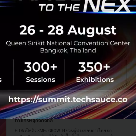
Tech & Biz
UOB
SMEs
UOB Sustainability Compass
เรื่องน่ารู้จากวงเสวนา 'Shark Restage: ฉลามคืนถิ่น
ปลุกธุรกิจ SMEs ไทย' โดย 3 กูรูด้านการลงทุน
รวมเรื่องที่ SMEs ควรรู้ จากวงเสวนา 'Shark Restage: ฉลาม
คืนถิ่น ปลุกธุรกิจ SMEs ไทย' โดย 3 กูรูด้านการลงทุน ในงาน
สัมมนาแชร์ความรู้ BITKUB SUMMIT 2024...
ตุลาคม 23, 2024
| By
Techsauce Team
0
Tech & Biz
smes
bitkub
investment
Shark Restage
ETDA เปิดตัว SMEs GROWTH ชวนผู้ประกอบการ
ไทย ยกระดับนวัตกรรมด้านดิจิทัลเชิงพื้นที่ เพิ่มมูลค่า
ทางเศรษฐกิจดิจิทัล
ETDA เปิดตัว SMEs GROWTH ชวนผู้ประกอบการไทย ยก