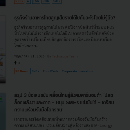
News
AI
ESG
UOB
SMEs
ธุรกิจร้านอาหารไทยสูญเสียรายได้ไปกับอะไรโดยไม่รู้ตัว?
ธุรกิจร้านอาหารสูญรายได้ 5% ต่อปีจากช่องโหว่ที่ระบบ POS
ทั่วไปจับไม่ได้ เจาะลึกเทคโนโลยี AI จากสตาร์ทอัพไทยที่ช่วย
อุดรอยรั่ว เปรียบเทียบข้อมูลกล้องวงจรปิดและบิลแบบเรียล
ไทม์ ช่วยลดก...
พฤษภาคม 21, 2026
| By
Techsauce Team
0
PR News
SMEs
FoodTech
Corporate Innovation
สรุป 3 ข้อเสนอขับเคลื่อนไทยสู่สังคมคาร์บอนต่ำ ‘ปลด
ล็อกพลังงานสะอาด - หนุน SMEs เเข่งขันได้ - เตรียม
ความพร้อมรับมือโลกรวน'
เจาะรายละเอียดข้อเสนอที่ทุกภาคส่วนต้องจับมือกันสร้าง
ความเปลี่ยนแปลง : เร่งเปลี่ยนผ่านสู่พลังงานสะอาด (Energy