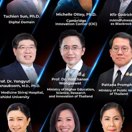
2
PR News
smes
etda
smes-growth
ภาพรวมเศรษฐกิจไทยปี 2024 วิเคราะห์ความท้าทาย
และโอกาส จากงาน Thailand Economic Monitor
by World Bank
ในงาน Thailand Economic Monitor ดร. เกียรติพงษ์ อริย
ปรัชญานักเศรษฐศาสตร์อาวุโสประจำประเทศไทย ณ
ธนาคารโลก วิเคราะห์แนวโน้มเศรษฐกิจไทยในปีนี้อย่าง
ละเอียด โดยชี้ให้เห็นถึงปัจจัยสำคัญท...
กุมภาพันธ์ 14, 2025
| By
Techsauce Team
14
Tech & Biz
SMEs
world-bank
Thailand Economic Monitor February 2025 Unleashing Growth:
Innovation
Ingram Micro ร่วมกับ Microsoft นำเสนอ ‘CAN