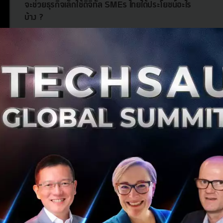
จะช่วยธุรกิจเล็กใช้ดิจิทัล SMEs ไทยได้ประโยชน์อะไร
บ้าง ?
เจาะมาตรการภาษี 200% จาก depa และกรมสรรพากร ช่วย
ให้ SMEs ไทยลดภาระภาษีเมื่อลงทุนด้านดิจิทัล หักรายจ่ายได้
2 เท่า ใช้สิทธิได้ถึง 31 ธ.ค. 2570...
กรกฎาคม 1, 2025
| By
Techsauce Team
0
News
smes
depa
ลดภาษี
มาตรการภาษี 200%
SMEs ภาคกลาง-อีสานเตรียมตัว ETDA เปิดตัว
“SMEs GROWTH 2025” หนุนธุรกิจโตยั่งยืนด้วย
ดิจิทัล
ETDA เล็งเห็นถึงความสำคัญของการสนับสนุน SMEs ไทย จึง
สานต่อโครงการ SMEs GROWTH พลิก SMEs ไทยเติบโตได้
อย่างยั่งยืน 2025 ซึ่งเป็นโครงการที่มุ่งเน้นการยกระดับ
นวัตกรรมด้านดิจิทัลเชิงพื้...
กุมภาพันธ์ 26, 2025
| By
Techsauce Team