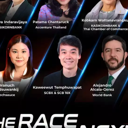
Innovation’ ผู้ช่วย SMEs และองค์กร เก็บ Data
ครบทุกการขาย ควบคุมได้ตลอดการกระจายสินค้า
Ingram Micro ร่วมกับ Microsoft นำเสนอ CAN Innovation ผู้
ช่วยให้ธุรกิจของคุณทำงานได้ง่ายขึ้นและมีประสิทธิภาพมาก
ขึ้น ด้วยเครื่องมือจัดการงานขายที่ครบครัน ช่วยให้คุณลด
ต้นทุน เพิ่มยอดข...
พฤศจิกายน 11, 2024
| By
Techsauce Team
0
Tech & Biz
crm
smes
ingram-micro
CAN Innovation
รู้จัก UOB Sustainability Compass เข็มทิศชี้ทาง
ธุรกิจ SMEs สู่อนาคตแห่งความยั่งยืน
ในยุคที่ ‘ความยั่งยืน’ ไม่ใช่แค่เทรนด์ แต่เป็นกุญแจสำคัญสู่
ความสำเร็จที่ SMEs ไทยต้องก้าวให้ทัน! หากคุณยังไม่แน่ใจว่า
ธุรกิจของคุณพร้อมแค่ไหนกับเรื่องความยั่งยืน ลองใช้ ‘UOB
Sustain...
ตุลาคม 28, 2024
| By
Techsauce Team
0