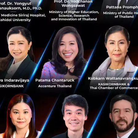
ตฟอร์มกู้ยืมเงินระหว่างบุคคล แต่ต้องเข้า Sandbox ก่อน
ผยโดย คุณฤชุกร สิริโยธิน รองผู้ว่าการด้านเสถียรภาพสถาบันกา
งได้ออกประกาศ
กำหนดให้ธุรกิจระบบหรือเครือข่ายอิเล็กทรอน
คคลกับบุคคล (Peer-to-Peer Lending Platform) เป็นกิจการที่
ะปฏิวัติฉบับที่ 58
-to-Peer Lending Platform ทำหน้าที่เป็นตัวกลางในการทำสัญญา
ู้ที่เป็นบุคคลธรรมดา โดยผู้ประกอบธุรกิจต้องเป็นบริษัทหรือบริษั
ไม่ต่ำกว่าร้อยละ 75 และต้องมีทุนขั้นต่า 5 ล้านบาทตลอดระ
m ดังกล่าวต้องมีแนวทางการคุ้มครองผู้บริโภค และมาตรการบริห
นการรู้จักลูกค้า การประเมินความเหมาะสม (client suitability
มเสี่ยง (Credit Rating) ของผู้ขอกู้