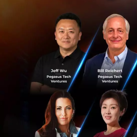
ไตรมาส 2 ปี 
จากการลดค่าธ
พบว่าผู้ใช้บร
สัดส่วนมูลค่า
เดือน สอดคล้อ
ทำให้ ธปท. และธนา
ผ่านช่องทางอิเล็ก
เพิ่มวงเงินสูงสุด
วงเงินเดิมที่กำหนด
ตั้งแต่ต้นเดือนตุล