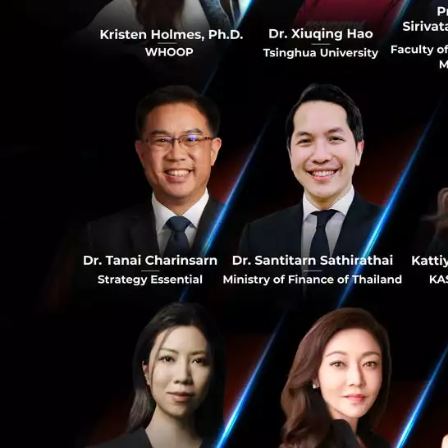
เปิดทางให้ตั้งแพล
ประกาศที่สอง
เปิดเ
ว่า
กระทรวงการคลั
0
สินเชื่อระหว่างบุ
5 แห่งประกาศของคณ
266
โดยให้ธุรกิจ Peer
ผู้ให้กู้ และผู้ขอก
ถือหุ้นสัญชาติไทย
ธุรกิจ
นอกจากนี้ Platfor
เหมาะสม เช่น กระบว
การประเมินระดับควา