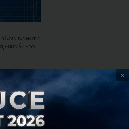
การโอนผ่านช่องทาง
บุคคล หรือ Peer-
×
ท
ายระบบการชำระเงิน
็กทรอนิกส์มีปริมาณ
น โดยเฉพาะช่วง