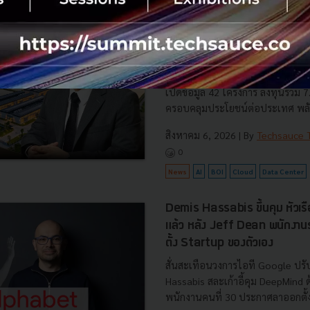
BOI รื้อเกณฑ์ Data Center ชู 4
ยั่งยืน คุมเข้มใช้พลังงาน ทรัพ
ชาติ และการจ้างงานไทย
บีโอไอขานรับระเบียบใหม่คุมดาต้า
เดินหน้ายกเครื่องเกณฑ์คัดกรองโคร
เปิดข้อมูล 42 โครงการ ลงทุนรวม 
ครอบคลุมประโยชน์ต่อประเทศ พลั.
สิงหาคม 6, 2026
| By
Techsauce
0
News
AI
BOI
Cloud
Data Center
Demis Hassabis ขึ้นคุม หัวเ
แล้ว หลัง Jeff Dean พนักงา
ตั้ง Startup ของตัวเอง
สั่นสะเทือนวงการไอที Google ปรับ
Hassabis สละเก้าอี้คุม DeepMind
พนักงานคนที่ 30 ประกาศลาออกตั้งบ