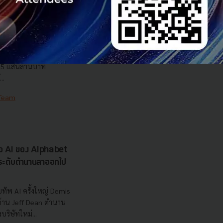
 มิติดันไทยสู่ฮับ AI
ยากรน้ำ พร้อมตอบโจทย์
เซ็นเตอร์ตามมติ ครม.
งการด้วย 4 มิติ พร้อม
7.5 แสนล้านบาท
..
 Team
รือ AI ของ Alphabet
นระดับตำนานลาออกไป
ทัพ AI ครั้งใหญ่ Demis
 ด้าน Jeff Dean ตำนาน
ริษัทใหม่...