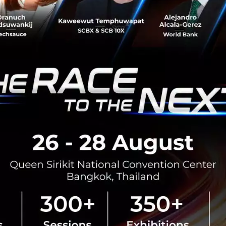
กณฑ์รองรับผู้ที่ประสงค์จะประกอบธุรกิจ โดยผู้สนใจสามารถ
สอบใน Regulatory Sandbox ของ ธปท. และเมื่อพร้อมให้บริกา
วงการคลังเพื่อพิจารณาให้ใบอนุญาตต่อไป
นการเปิดทางครั้งนี้ว่า "เพื่อขยายการเข้าถึงบริการด้านสินเช
ุรกิจโดยการนาเทคโนโลยีมาใช้เพื่อเพิ่มประสิทธิภาพและลดต
บพัฒนาการทางเศรษฐกิจสังคม รวมทั้งมีการกำกับดูแลผู้ให้บร
2P lending
Deposit Account
Bank of Thailand
Ministry of Finance
No comment
RTICLE