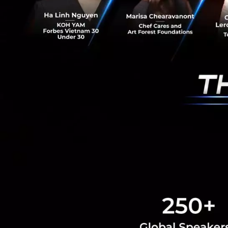
ธปท. จะกำหนดหลักเ
เพื่อขอเข้าร่วมทด
ธปท. จะเสนอกระทร
คุณฤชุกรให้เหตุผลใ
รายย่อยที่ประกอบธ
บริการ สอดคล้องกั
News
Bank
FinTech
P
RELATED A