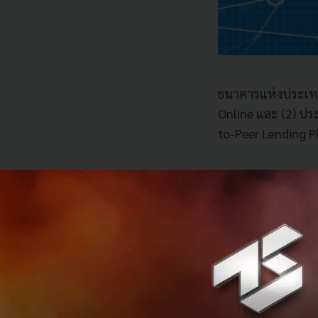
ธนาคารแห่งประเทศ
Online และ (2) ปร
to-Peer Lending 
ขยายวงเงินการโอน
ประกาศแรก
เปิดเผ
และเทคโนโลยีทางกา
เพิ่มขึ้นมาก โดยอ้า
การใช้งานบริก