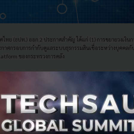
ไทย (ธปท.) ออก 2 ประกาศสำคัญ ได้แก่ (1) การขยายวงเงิน
ะกาศกรอบการกำกับดูแลระบบธุรกรรมสินเชื่อระหว่างบุคคลกับ
Platform ของกระทรวงการคลัง
ทางออนไลน์ จากไม่เกิน 50,000 เป็นไม่เกิน 699,999 บา
ยโดย คุณสิริธิดา พนมวัน ณ อยุธยา ผู้ช่วยผู้ว่าการ สายนโยบ
รเงิน ธปท. เปิดเผยว่า ปัจจุบันการทำธุรกรรมโอนเงินทางอิเล
งอิงจากข้อมูล 2 ส่วน
ารพร้อมเพย์เติบโตขึ้นอย่างต่อเนื่องเฉลี่ยร้อยละ 35 ต่อเดือ