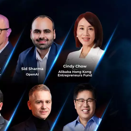
ง 6 เท่า อันเป็นผล
าณิชย์ต่าง ๆ
โอนเงิน โดยคิดเป็น
ยร้อยละ 31 ต่อ
รทำธุรกรรมโอนเงิน
าคารพาณิชย์จะทยอย
่ละธนาคาร จาก
,999 บาทต่อรายการ