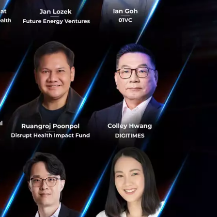
รเงิน ธปท. เปิดเผย
ิกส์สำหรับธุรกรรม
ต้องขออนุญาตตามข้อ
กู้ยืมเงินระหว่าง
ทมหาชนจำกัด ที่มีผู้
ยะเวลาการประกอบ
ารความเสี่ยงที่
) ของผู้ให้กู้ และ