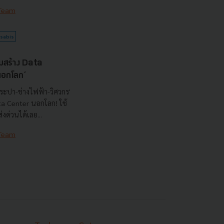
 Team
sabis
มสร้าง Data
‘นอกโลก’
ระปา-ช่างไฟฟ้า-วิศวกร'
ata Center นอกโลก! ใช้
งด่วนได้เลย...
 Team