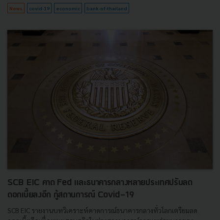
News
covid-19
economic
bank-of-thailand
SCB EIC คาด Fed และธนาคารกลางหลายประเทศปรับลด
ดอกเบี้ยลงอีก กู้สถานการณ์ Covid-19
SCB EIC รายงานบทวิเคราะห์คาดการณ์ธนาคารกลางทั่วโลกเตรียมลด