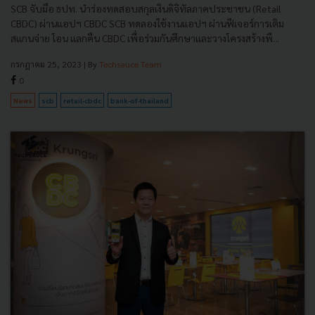
SCB จับมือ ธปท. นำร่องทดสอบสกุลเงินดิจิทัลภาคประชาชน (Retail
CBDC) ผ่านแอปฯ CBDC SCB ทดลองใช้งานแอปฯ ผ่านฟีเจอร์การเติม
สแกนจ่าย โอน แลกคืน CBDC เพื่อร่วมกันศึกษาและวางโครงสร้างพื...
กรกฎาคม 25, 2023
| By
Techsauce Team
0
News
scb
retail-cbdc
bank-of-thailand