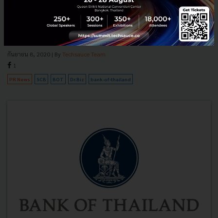
เบ็ดเสร็จ
นายผยง ศรีวณิช ประธานสมาคมธนาคารไทย เปิดเผยว่า ภาคธนาคาร
ตระหนักถึงความสำคัญและความจําเป็นเร่งด่วนในการให้ความช่วยเหลือ
ทางการเงินแก่ลูกค้าที่ได้รับผลกระทบจากสถานการณ์ทางเศรษฐกิจและ...
กันยายน 8, 2020
| By
Techsauce Team
1
PR News
SCB
BOT
Dr.Biz
bank-of-thailand