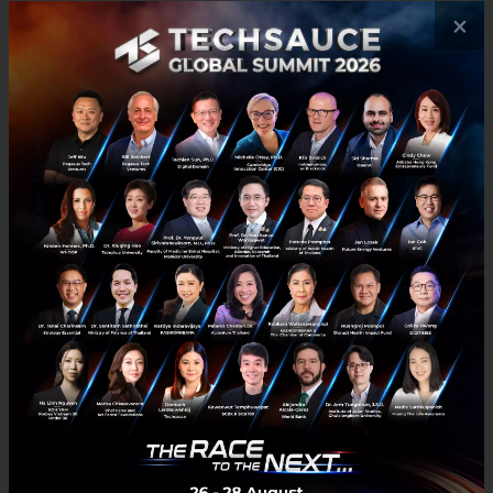
สิงหาคม 23, 2021
| By
Techsauce Team
×
2
News
QR Payment
Bank Indonesia
bank-of-thailand
ธนาคารพาณิชย์ผนึกกำลังขานรับธปท. ช่วยลูกค้าภาคธุรกิจแบบ