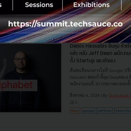
ครอบคลุมประโยชน์ต่อประเทศ พลั.
สิงหาคม 6, 2026
| By
Techsauce
0
News
AI
BOI
Cloud
Data Center
Demis Hassabis ขึ้นคุม หัวเ
แล้ว หลัง Jeff Dean พนักงา
ตั้ง Startup ของตัวเอง
สั่นสะเทือนวงการไอที Google ปรับ
Hassabis สละเก้าอี้คุม DeepMind
พนักงานคนที่ 30 ประกาศลาออกตั้งบ
สิงหาคม 6, 2026
| By
Techsauce
0
News
google
Jeff Dean
Demis Has