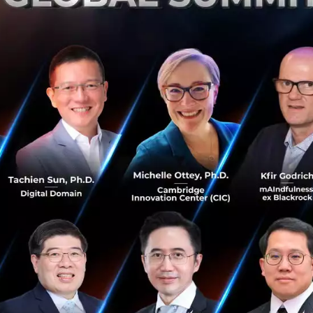
ถูกออกแบบมาเพื่อภารกิจสำคัญ นั่นคือการ
'มองทะลุเมฆและย
กเก็บคาร์บอนในป่าได้มากแค่ไหน ซึ่งจะช่วยให้มนุษย์เข้าใจบ
นแปลงภูมิอากาศ
มีความพยายามในการวัดปริมาณคาร์บอนในป่าไม้ แต่ก็เต็มไปด้
อดไม้ ไม่สามารถเจาะลึกไปถึงกิ่งและลำต้นได้ โดยเฉพาะในเข
ยดาวเทียมทั่วไปเป็นไปได้ยาก
างขึ้นมาเพื่อตอบโจทย์นี้โดยเฉพาะ โดยการติดตั้งเสาอากาศขน
น "ร่มอวกาศ" และใช้เรดาร์คลื่นยาวพิเศษที่สามารถมองทะลุ
ะโครงสร้างภายในต้นไม้ เหมือนกับการทำ CT Scan ป่าไม้ทั้งผืน ข
สามารถสร้างแผนที่คาร์บอนในป่าไม้ได้แบบละเอียดเป็นครั้งแ
การตัดไม้ทำลายป่า ได้แม่นยำและสม่ำเสมอกว่าที่เคยทำได้
จากบริษัท Airbus ผู้ร่วมพัฒนา Biomass บอกว่า
นี่คือก้าวส
้ได้ลึกซึ้งยิ่งขึ้น ไม่ใช่แค่มองเห็น แต่ยังสามารถ "ชั่งน้ำหนัก