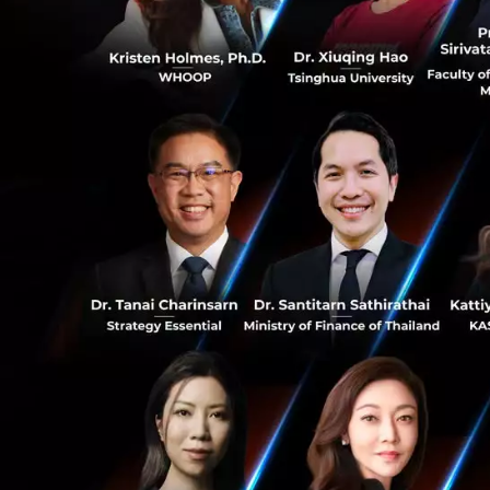
เก็บไว้ได้จริง
หากการปล่อยดาวเท
โลก และ Biomass จะ
0
ขึ้นทุกวัน เทคโนโลย
และแม่นยำมากยิ่งขึ
4
อ้างอิง:
bbc
News
biomass
คาร์บอน
RELATED A