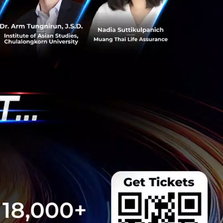
s สร้างคน–
พื่อยกระดับขีดความ
ีและรัฐมนตรีว่าการ
ษในหัวข้อ “ฝ่าวิกฤติ
 INTANIA Forum...
 Team
 มิติดันไทยสู่ฮับ AI
ยากรน้ำ พร้อมตอบโจทย์
เซ็นเตอร์ตามมติ ครม.
งการด้วย 4 มิติ พร้อม
7.5 แสนล้านบาท