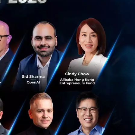
อดต้นไม้'
เพื่อวัด
ทบาทของป่าไม้ใน
วยข้อจำกัด เพราะ
ตร้อนที่มีเมฆหนา
าดใหญ่ถึง 12 เมตร
ยอดไม้และเมฆหนาได้
้อมูลที่ได้จะช่วย
รก พร้อมติดตามการ
ำคัญที่จะช่วยให้เรา
" คาร์บอนที่ต้นไม้