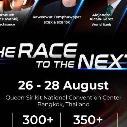
3 เรื่องที่ประเทศไทยต้อง Focu
นวัตกรรม–ปฏิรูประบบราชการ เ
สามารถประเทศ
นายอนุทิน ชาญวีรกูล นายกรัฐมนตร
กระทรวงมหาดไทย กล่าวปาฐกถาพิเศ
รับมือระเบียบโลกใหม่” ในงาน The
สิงหาคม 6, 2026
| By
Techsauce
0
News
ประเทศไทย
เศรษฐกิจไทย
BOI รื้อเกณฑ์ Data Center ชู 4
ยั่งยืน คุมเข้มใช้พลังงาน ทรัพ
ชาติ และการจ้างงานไทย
บีโอไอขานรับระเบียบใหม่คุมดาต้า
เดินหน้ายกเครื่องเกณฑ์คัดกรองโคร
เปิดข้อมูล 42 โครงการ ลงทุนรวม 