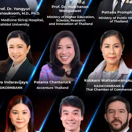
ียมเป็นไปอย่างราบรื่น ภายใน 6 เดือนเราจะได้เห็นแผนที่ค
ทำหน้าที่สแกนโลกใบนี้ต่อเนื่องไปอีก 5 ปี ในยุคที่ป่าไม้ถูก
ีแบบนี้คือเครื่องมือสำคัญที่ช่วยให้มนุษย์มีโอกาสจัดการกับวิกฤ
้น
ดาวเทียม
No comment
RTICLE