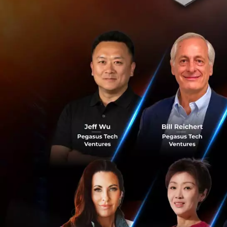
ดาวเทียม Biomass 
ว่าต้นไม้สามารถกั
การชะลอการเปลี่ย
ที่ผ่านมาแม้ว่าจะ
เรามักมองเห็นแค่ย
ทำให้การสำรวจด้ว
Biomass
จึงถูกสร้
ที่กางออกได้เหมือ
ลงลึกถึงเนื้อไม้แล
ให้นักวิทยาศาสตร์
เปลี่ยนแปลง เช่น 
Dr. Ralph Cordey 
เข้าใจบทบาทของป่าไม