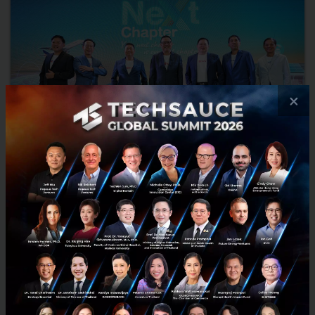
×
ส่อง SCG : The Next Chapter แผนสยายปีกทุกไลน์ธุรกิจ
เพื่อร่วมพิชิตเป้าหมาย Net Zero
รวมโซลูชันใหม่จากงาน SCG : The Next Chapter ทั้งด้านพลังงานสะอาด
สุขภาพและการแพทย์ ดิจิทัลโลจิสติกส์ นวัตกรรมกรีน สมาร์ทลิฟวิ่ง หุ่น
ยนต์อัจฉริยะ...
ธันวาคม 14, 2022
| By
Phatphicha Lerksirinukul
103
News
Sustainable Focus
ev
scg
iot
biomass