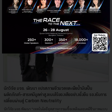
นักวิจัย มจธ. พัฒนา แปรสภาพชีวมวลและพืชน้ำมันเป็น
ผลิตภัณฑ์-สารเคมีมูลค่าสูงแบบไร้ของเสียอย่างยั่งยืน รองรับการ
เปลี่ยนผ่านสู่ Carbon Neutrality
นักวิจัย มจธ.พัฒนา “เทคโนโลยีอุตสาหกรรมเชื้อเพลิงและเคมีชีวภาพแบบ