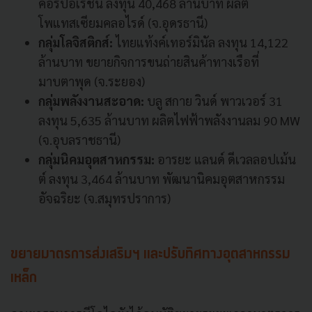
คอร์ปอเรชั่น ลงทุน 40,468 ล้านบาท ผลิต
โพแทสเซียมคลอไรด์ (จ.อุดรธานี)
กลุ่มโลจิสติกส์:
ไทยแท้งค์เทอร์มินัล ลงทุน 14,122
ล้านบาท ขยายกิจการขนถ่ายสินค้าทางเรือที่
มาบตาพุด (จ.ระยอง)
กลุ่มพลังงานสะอาด:
บลู สกาย วินด์ พาวเวอร์ 31
ลงทุน 5,635 ล้านบาท ผลิตไฟฟ้าพลังงานลม 90 MW
(จ.อุบลราชธานี)
กลุ่มนิคมอุตสาหกรรม:
อารยะ แลนด์ ดีเวลลอปเม้น
ต์ ลงทุน 3,464 ล้านบาท พัฒนานิคมอุตสาหกรรม
อัจฉริยะ (จ.สมุทรปราการ)
ขยายมาตรการส่งเสริมฯ และปรับทิศทางอุตสาหกรรม
เหล็ก