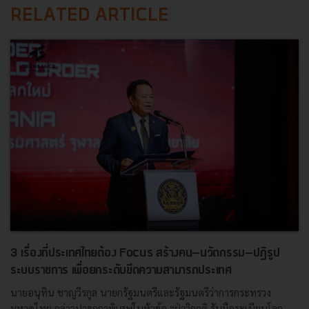
RELATED ARTICLE
3 เรื่องที่ประเทศไทยต้อง Focus สร้างคน–นวัตกรรม–ปฏิรูป
ระบบราชการ เพื่อยกระดับขีดความสามารถประเทศ
นายอนุทิน ชาญวีรกูล นายกรัฐมนตรีและรัฐมนตรีว่าการกระทรวง
มหาดไทย กล่าวปาฐกถาพิเศษในหัวข้อ “ฝ่าวิกฤติ รับมือระเบียบโลก