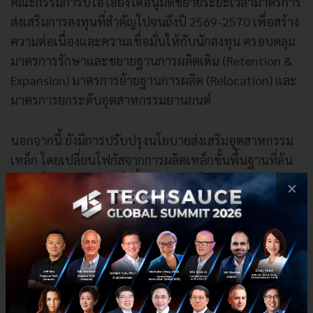
คณะกรรมการบีโอไอยังได้อนุมัติขยายระยะเวลามาตรการ
ส่งเสริมการลงทุนที่สำคัญไปจนถึงปี 2569-2570 เพื่อสร้าง
ความต่อเนื่องและความเชื่อมั่นให้กับนักลงทุน ครอบคลุม
มาตรการรักษาและขยายฐานการผลิตเดิม (Retention &
Expansion) มาตรการย้ายฐานการผลิต (Relocation) และ
มาตรการยกระดับอุตสาหกรรมยานยนต์
นอกจากนี้ ยังมีการปรับปรุงนโยบายส่งเสริมอุตสาหกรรม
เหล็ก โดยเปลี่ยนโฟกัสจากการผลิตเหล็กขั้นพื้นฐานที่ล้น
ตลาด ไปสู่การผลิตเหล็กขั้นสูงและเหล็กคุณภาพพิเศษ
×
เช่น High-strength steel รวมถึงกระบวนการผลิตที่เป็น
มิตรต่อสิ่งแวดล้อมเพื่อให้สอดคล้องกับเป้าหมายเศรษฐกิจ
สีเขียวของประเทศ
อ้างอิง:
boi