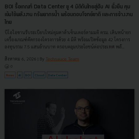
BOI รื้อเกณฑ์ Data Center ชู 4 มิติดันไทยสู่ฮับ AI ยั่งยืน คุม
เข้มใช้พลังงาน ทรัพยากรน้ำ พร้อมตอบโจทย์ชาติ และการจ้างงาน
ไทย
บีโอไอขานรับระเบียบใหม่คุมดาต้าเซ็นเตอร์ตามมติ ครม. เดินหน้ายก
เครื่องเกณฑ์คัดกรองโครงการด้วย 4 มิติ พร้อมเปิดข้อมูล 42 โครงการ
ลงทุนรวม 7.5 แสนล้านบาท ครอบคลุมประโยชน์ต่อประเทศ พลั...
สิงหาคม 6, 2026
| By
Techsauce Team
0
News
AI
BOI
Cloud
Data Center