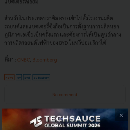
แบตเตอรี่ลิเธียม
สำหรับในประเทศบราซิล BYD เข้าไปตั้งโรงงานผลิต
รถยนต์และแบตเตอรี่ซึ่งถือเป็นการตั้งฐานการผลิตนอก
ภูมิภาคเอเชียเป็นครั้งแรก และต้องการให้เป็นศูนย์กลาง
การผลิตรถยนต์ไฟฟ้าของ BYD ในทวีปอเมริกาใต้
ที่มา :
CNBC
,
Bloomberg
News
ev
byd
ev-battery
No comment
×