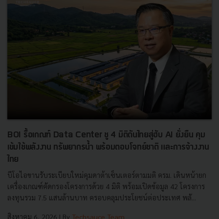
BOI รื้อเกณฑ์ Data Center ชู 4 มิติดันไทยสู่ฮับ AI ยั่งยืน คุม
เข้มใช้พลังงาน ทรัพยากรน้ำ พร้อมตอบโจทย์ชาติ และการจ้างงาน
ไทย
บีโอไอขานรับระเบียบใหม่คุมดาต้าเซ็นเตอร์ตามมติ ครม. เดินหน้ายก
เครื่องเกณฑ์คัดกรองโครงการด้วย 4 มิติ พร้อมเปิดข้อมูล 42 โครงการ
ลงทุนรวม 7.5 แสนล้านบาท ครอบคลุมประโยชน์ต่อประเทศ พลั...
สิงหาคม 6, 2026
| By
Techsauce Team