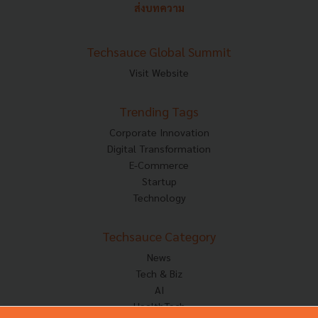
ส่งบทความ
Techsauce Global Summit
Visit Website
Trending Tags
Corporate Innovation
Digital Transformation
E-Commerce
Startup
Technology
Techsauce Category
News
Tech & Biz
AI
HealthTech