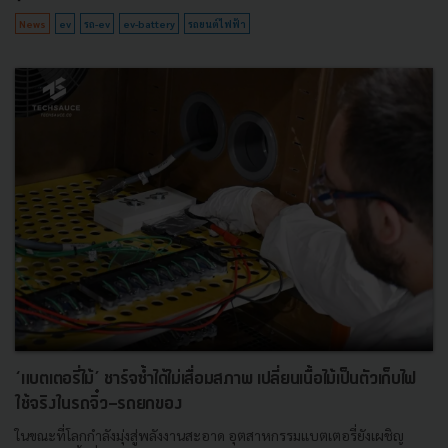
News
ev
รถ-ev
ev-battery
รถยนต์ไฟฟ้า
‘แบตเตอรี่ไม้’ ชาร์จซ้ำได้ไม่เสื่อมสภาพ เปลี่ยนเนื้อไม้เป็นตัวเก็บไฟ
ใช้จริงในรถจิ๋ว-รถยกของ
ในขณะที่โลกกำลังมุ่งสู่พลังงานสะอาด อุตสาหกรรมแบตเตอรี่ยังเผชิญ