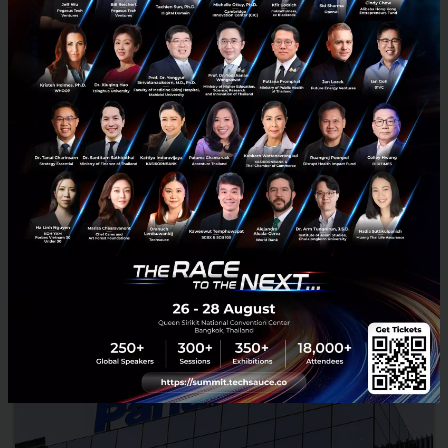
จีนเตรียมรับมือผลพวงยุค EV กับ ‘ซากแบตเตอรี่’ ที่กำลังท่วม
ประเทศ เร่งสร้างระบบ ‘Closed Loop’ สู้วิกฤตขยะพลังงานยุค
ใหม่
จีนก้าวขึ้นเป็นผู้นำตลาดรถ EV โลก แต่ความสำเร็จนี้กำลังทิ้งโจทย์ใหญ่ไว้
เบื้องหลัง เมื่อซากแบตเตอรี่รถไฟฟ้านับแสนตันเริ่มทะลักเข้าสู่ระบบที่ยัง
ไม่พร้อม...
ธันวาคม 19, 2025
| By
Techsauce Team
2
Sustainable Focus
ev
china
recycle
ev battery