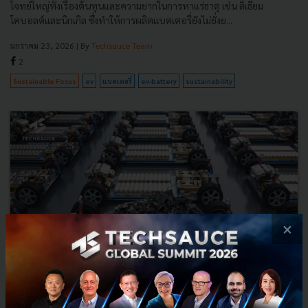
โจทย์ใหญ่ทั้งเรื่องต้นทุนและความยากในการหาแร่ธาตุ เช่น ลิเธียม
โคบอลต์และนิกเกิล ซึ่งทำให้การผลิตแบตเตอรี่ยังไม่ยั่งย...
มกราคม 23, 2026
| By
Techsauce Team
2
Sustainable Focus
ev
แบตเตอรี่
ev-battery
sustainability
×