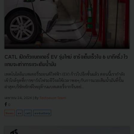
CATL เปิดตัวแบตเตอรี่ EV รุ่นใหม่ ชาร์จเต็มเร็วใน 6 นาทีครึ่ง ไว
แทบจะเท่าการแวะเติมน้ำมัน
เทคโนโลยีแบตเตอรี่รถยนต์ไฟฟ้า (EV) ก้าวไปอีกขั้นแล้ว ตอนนี้เรากำลัง
เข้าใกล้จุดที่การชาร์จไฟรถอีวีจะใช้เวลาพอๆ กับการแวะเติมน้ำมันที่ปั๊ม
ล่าสุดบริษัทยักษ์ใหญ่ด้านแบตเตอรี่จากจีนอย่...
เมษายน 24, 2026
| By
Techsauce Team
0
News
ev
catl
ev-battery