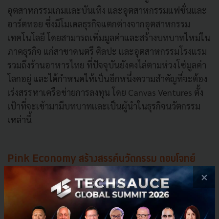
อุตสาหกรรมเกมและบันเทิง และอุตสาหกรรมแฟชั่นและ
อาร์ตทอย ซึ่งมีโมเดลธุรกิจแตกต่างจากอุตสาหกรรม
เทคโนโลยี โดยสามารถเพิ่มมูลค่าและสร้างบทบาทใหม่ใน
ภาคธุรกิจ แก่สาขาดนตรี ศิลปะ และอุตสาหกรรมโรงแรม
รวมถึงร้านอาหารไทย ที่ปัจจุบันยังคงไล่ตามห่วงโซ่มูลค่า
โลกอยู่ และได้กำหนดให้เป็นอีกหนึ่งความสำคัญที่จะต้อง
เร่งสรรหาเครือข่ายการลงทุน โดย Canvas Ventures ตั้ง
เป้าที่จะเข้ามามีบทบาทและเป็นผู้นำในธุรกิจนวัตกรรม
เหล่านี้
Pink Economy สร้างสรรค์นวัตกรรม ตอบโจทย์
×
ความหลากหลายทางเพศ