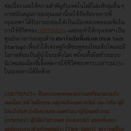
ต่อเนื่อง และให้ความสำคัญกับเทคโนโลยีไม่แพ้กลุ่มอื่น ๆ
การสนับสนุนการลงทุนเหล่านี้จะใช้ปัจจัยจากการที่
กรุงเทพฯ ได้รับการยกย่องให้เป็นเมืองหลวงของเอเชียใน
การใช้ชีวิตของ
LGBTQIA2S+
และจะทำให้กรุงเทพฯ เป็น
ศูนย์กลางการลงทุนด้าน
สตาร์ทอัพพิ้งค์เทค (Pink Tech
Startup)
เพื่อทำให้เศรษฐกิจสีชมพูของไทยเติบโตและมี
โอกาสที่จะเป็นผู้นำในระดับโลก พร้อมทั้งยังสร้างระบบ
นิเวศและเมืองที่เอื้อต่อการใช้ชีวิตของชาว LGBTQIA2S+
ในระยะยาวได้อีกด้วย
LGBTQIA2S+ เป็นความหลากหลายทางเพศที่หมายรวมถึง
เลสเบี้ยน เกย์ ไบเซ็กชวล กลุ่มคนข้ามเพศ เควียร์ และ/หรือ ผู้ที่
ไม่แน่ใจในคำจำกัดความของเพศตัวเอง ผู้ที่มีเพศกำกวม
(Intersex) ผู้ไม่ฝักใจทางเพศ (Asexual) บุคคลที่แสดง
พฤติกรรมตรงข้ามกับเพศสรีระ (Two-Spirit) ฯลฯ โดยเป็นก