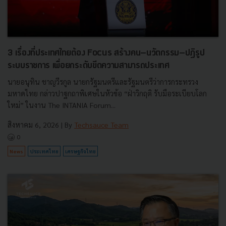
3 เรื่องที่ประเทศไทยต้อง Focus สร้างคน–นวัตกรรม–ปฏิรูป
ระบบราชการ เพื่อยกระดับขีดความสามารถประเทศ
นายอนุทิน ชาญวีรกูล นายกรัฐมนตรีและรัฐมนตรีว่าการกระทรวง
มหาดไทย กล่าวปาฐกถาพิเศษในหัวข้อ “ฝ่าวิกฤติ รับมือระเบียบโลก
ใหม่” ในงาน The INTANIA Forum...
สิงหาคม 6, 2026
| By
Techsauce Team
0
News
ประเทศไทย
เศรษฐกิจไทย