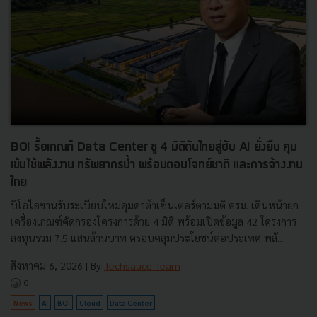
BOI รื้อเกณฑ์ Data Center ชู 4 มิติดันไทยสู่ฮับ AI ยั่งยืน คุม
เข้มใช้พลังงาน ทรัพยากรน้ำ พร้อมตอบโจทย์ชาติ และการจ้างงาน
ไทย
บีโอไอขานรับระเบียบใหม่คุมดาต้าเซ็นเตอร์ตามมติ ครม. เดินหน้ายก
เครื่องเกณฑ์คัดกรองโครงการด้วย 4 มิติ พร้อมเปิดข้อมูล 42 โครงการ
ลงทุนรวม 7.5 แสนล้านบาท ครอบคลุมประโยชน์ต่อประเทศ พลั...
สิงหาคม 6, 2026
| By
Techsauce Team
0
News
AI
BOI
Cloud
Data Center