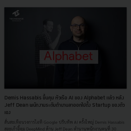
Demis Hassabis ขึ้นคุม หัวเรือ AI ของ Alphabet แล้ว หลัง
Jeff Dean พนักงานระดับตำนานลาออกไปตั้ง Startup ของตัว
เอง
สั่นสะเทือนวงการไอที Google ปรับทัพ AI ครั้งใหญ่ Demis Hassabis
สละเก้าอี้คุม DeepMind ด้าน Jeff Dean ตำนานพนักงานคนที่ 30