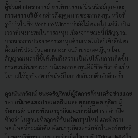
ผู้ช่วยศาสตราจารย์ ดร.ทิพวรรณ ปิ่นวนิชย์กุล คณะ
กรรมการบริษัท
กล่าวถึงฤดูหนาวของการลงทุน หรือที่
รู้จักกันในชื่อ Venture Winter ว่ายังไม่หมดไป แต่ถือเป็น
เวลาที่เหมาะสมในการลงทุน เนื่องจากขณะนี้มีสัญญาณ
บวกจากการประกาศการลงทุนด้านเทคโนโลยีเชิงลึกใหม่
ตั้งแต่ทวีปตะวันออกกลางมาจนถึงประเทศญี่ปุ่น โดย
สัญญาณเหล่านี้ชี้ให้เห็นถึงความเป็นไปได้ในการเกิดขึ้น -
การหวนคืนของระบบนิเวศการลงทุนที่มีชีวิตชีวา ซึ่งเป็น
โอกาสให้ธุรกิจสตาร์ทอัพมีโอกาสกลับมาคึกคักอีกครั้ง
คุณนันทวัฒน์ ชนะจรัญวิทย์ ผู้จัดการด้านเครือข่ายและ
ระบบนิเวศและประเทศจีน
และ
คุณณฐพล อุลิตร ผู้
จัดการด้านการพัฒนาธุรกิจและการสื่อสาร
กล่าวปิด
ท้ายว่า ในฐานะที่คลุกคลีกับนวัตกรรุ่นใหม่ และมีความ
หลงใหลที่จะผลักดัน พัฒนาธุรกิจสตาร์ทอัพในพอร์ตฟอลิ
โอของบริษัทฯ ผ่านความร่วมมือไตรภาคี (Triple Helix) ใน