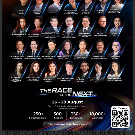
ด้าน
คุณธนะชัย กุลสมบูรณ์สินธ์ ผู้ร่วมก่อตั้งและหัวเรือ
สำคัญในการขับเคลื่อนประชาคมด้าน LGBTQIA2S+
กล่าวเสริมว่า อีกหนึ่งการลงทุนที่ Canvas Ventures ให้
ความสำคัญคือ
เศรษฐกิจสีชมพู (Pink Economy)
ซึ่ง
เป็นการสร้างสรรค์นวัตกรรมให้ตอบโจทย์กับความหลาก
หลาย รวมถึงกลุ่มเพศทางเลือกที่ปัจจุบันจะเห็นได้ว่า ใน
หลายช่วงวัยมีอัตราการเติบโตด้านกำลังซื้อเพิ่มขึ้นอย่าง