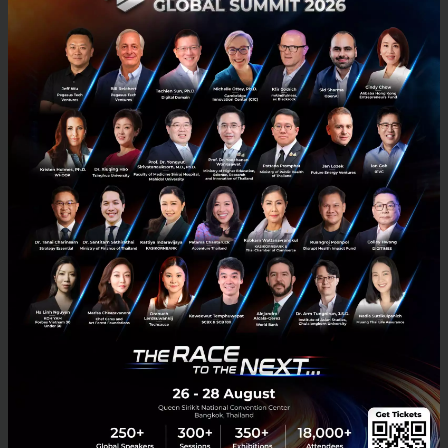
3 เรื่องที่ประเทศไทยต้อง Focus สร้างคน–นวัตกรรม–ปฏิรูป
ระบบราชการ เพื่อยกระดับขีดความสามารถประเทศ
นายอนุทิน ชาญวีรกูล นายกรัฐมนตรีและรัฐมนตรีว่าการกระทรวง
มหาดไทย กล่าวปาฐกถาพิเศษในหัวข้อ “ฝ่าวิกฤติ รับมือระเบียบโลก
ใหม่” ในงาน The INTANIA Forum...
สิงหาคม 6, 2026
| By
Techsauce Team
0
News
ประเทศไทย
เศรษฐกิจไทย