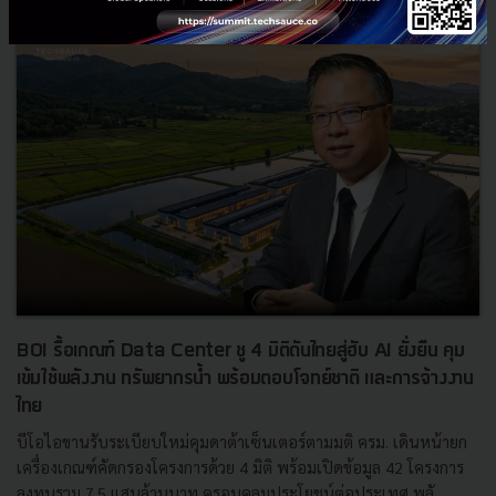
BOI รื้อเกณฑ์ Data Center ชู 4 มิติดันไทยสู่ฮับ AI ยั่งยืน คุม
เข้มใช้พลังงาน ทรัพยากรน้ำ พร้อมตอบโจทย์ชาติ และการจ้างงาน
ไทย
บีโอไอขานรับระเบียบใหม่คุมดาต้าเซ็นเตอร์ตามมติ ครม. เดินหน้ายก
เครื่องเกณฑ์คัดกรองโครงการด้วย 4 มิติ พร้อมเปิดข้อมูล 42 โครงการ
ลงทุนรวม 7.5 แสนล้านบาท ครอบคลุมประโยชน์ต่อประเทศ พลั...