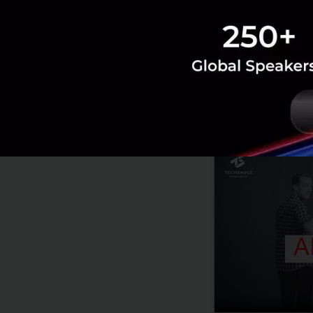
News
Gravity
COVID-19
RELATED A