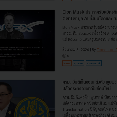
Elon Musk ประกาศรับสมัครที
Center ยุค AI ทั้งบนโลกและ 
Elon Musk ประกาศรับสมัคร 'ช่างป
มาร่วมทีม SpaceX เพื่อสร้าง AI D
แค่ Résumé และสรุปผลงาน 3 ข้อ ส่
สิงหาคม 5, 2026
| By
Techsauce
0
News
spacex
elon-musk
ครม. มีมติเห็นชอบแต่งตั้ง พูนพง
ปลัดกระทรวงพาณิชย์คนใหม่
ครม. มีมติแต่งตั้ง 'พูนพงษ์ นัยนา
ปลัดกระทรวงพาณิชย์คนใหม่ แม่ทัพผ
Transformation นิติบุคคลไทย ปร
เคลื่อนยุทธศาสตร์เศรษฐกิจยุคใหม่..