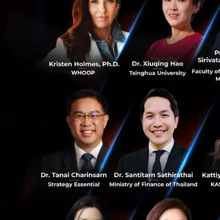
ซึ่งวิธีการที่ไพรซ
แสดงถึง 3 สิ่งสำคัญ
0
1. สื่อสารอย่างเป
มานั้นช่วยให้พนัก
จะเสียสละเพื่อรักษ
0
2. การฟังคือคีย์สำ
ต่อสถานการณ์ที่จะเ
ย่อย ๆ กับพนักงา
ข้อมูลที่มีประโยช