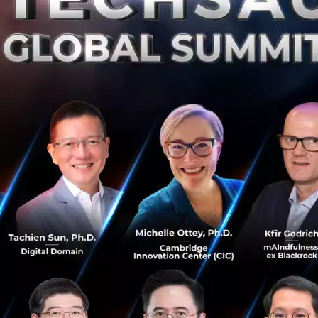
นักงาน แต่ก็ไม่ใช่ทุกคนที่จะสามารถเสียสละเงินจำนวนเท่า ๆ กัน
พสินย์อื่น ๆ อีก
งได้ตัดสินใจวิธีการที่ไม่เหมือนใคร คือ การที่ให้พนักงานแต่ละ
นแต่ละคนนั้นสามารถที่จะเสียสละได้ ซึ่งพนักงานส่วนมากที่ได้
เงินมากกว่ากลุ่มที่ได้เงินเดือนน้อยกว่า
ามเห็นของเขาให้กับ CEO ท่านอื่น ๆ ผ่าน Twitter อีกว่า “โป
f พวกเขา” และได้บอกเหตุผลของเขาว่า “บริษัทของเราได้เสี
 และเหลือเวลาก่อนที่จะล้มละลายแค่ 4-6 เดือนเท่านั้น แต่เมื่อ
างตรงไปตรงมาแล้ว พวกเขายอมที่จะลดเงินเดือนอย่างสมัครใจ
้บริษัทของเราสามารถที่จะอยู่ได้ถึง 8-12 เดือน โดยที่ไม่ lay 