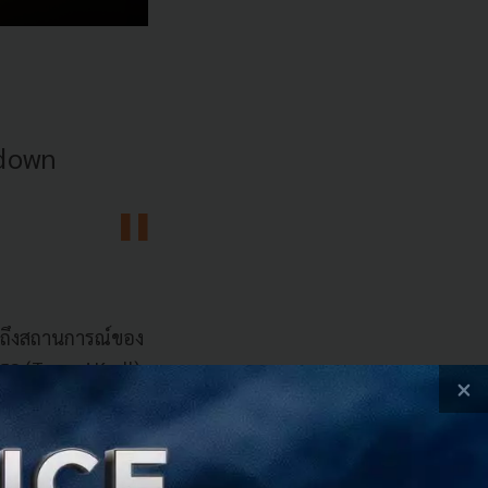
-down
่าถึงสถานการณ์ของ
โครล (Tammi Kroll)
×
 กลุ่ม เพื่อ
อเดียที่น่าสนใจ
ริษัทหรือการหลีก