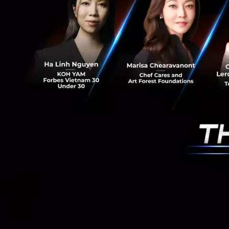
3. รวบรวมความคิ
ทางออก และให้โอกา
เคราะห์ในเหตุการณ์เ
ได้
ดังนั้นถ้าผู้อ่านท
เวลาวิกฤติ ก็สามารถ
เผยและซื่อตรง-ฟัง
อ้างอิง:
INC.