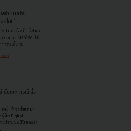
มสร้าง Data
‘นอกโลก’
ระปา-ช่างไฟฟ้า-วิศวกร'
ata Center นอกโลก! ใช้
งด่วนได้เลย...
 Team
ษ์ นัยนาภากรณ์ นั่ง
ภากรณ์' ดำรงตำแหน่ง
ู้ดัน Digital
าบปรามนอมินี และขับ
.