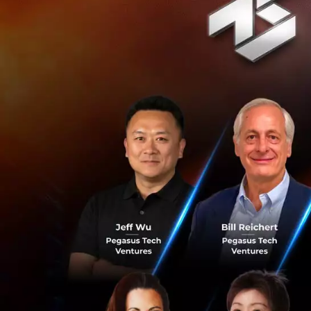
เลี่ยงการ lay off พ
ภาระทางบ้านและทรั
สุดท้าย Gravity จึ
จำนวนเงินที่พนักงา
นั้นยอมที่จะเสียสละ
ไพรซ์ยังได้เขียนคว
ของคุณก่อน lay of
ล้านเหรียญต่อเดือน
พนักงานของเราอย่
ของบริษัท ซึ่งทำให