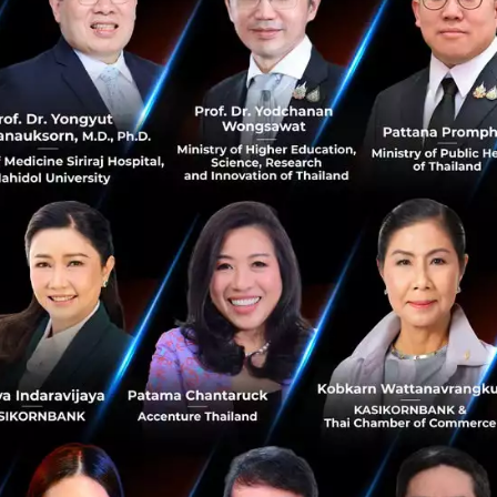
์นั้นใช้นั้นได้แสดงถึงความสามารถที่จะจัดการกับสถานการณ์อย
ที่เขาได้ใช้ภายใต้วิกฤติการณ์เช่นนี้
ิดเผยและซื่อตรงต่อพนักงาน
การที่เขานั้นเปิดใจพูดคุยกับพ
งานเข้าใจว่ากำลังเผชิญอยู่ในสถานการณ์เช่นไร และจะทำให้พนั
าบริษัทไว้
คัญ
ในการฟังครั้งนี้ ไพรซ์ได้รับข้อมูลเชิงลึกที่สำคัญเกี่ยวกับค
กิดขึ้น และสิ่งพวกเขาที่จะยอมเสียสละในเหตุการณ์ครั้งนี้ ซึ่
นหลาย ๆ กลุ่มของไพรซ์และแทมมี่ทำให้พวกเขาสองคนได้รับค
น์จากพนักงาน และยังสามารถช่วยให้เขาตัดสินใจทางเดินของบริษ