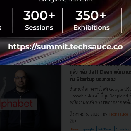
Dan Price
Economic Crisis
No comment
RTICLE
Demis Hassabis ขึ้นคุม หัวเ
แล้ว หลัง Jeff Dean พนักงา
ตั้ง Startup ของตัวเอง
สั่นสะเทือนวงการไอที Google ปรับ
Hassabis สละเก้าอี้คุม DeepMind
พนักงานคนที่ 30 ประกาศลาออกตั้งบ
สิงหาคม 6, 2026
| By
Techsauce
0
News
google
Jeff Dean
Demis Has