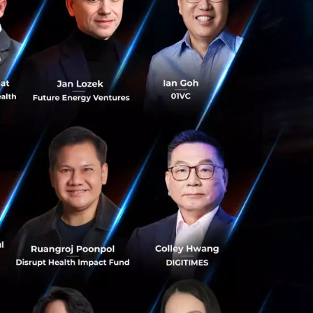
่างชาญฉลาด และได้
นักงานแบบตรงไปตรง
กงานนั้นสมัครใจที่
วามรู้สึกของพนักงาน
งการจัดการประชุม
วามช่วยเหลือและ
ัทได้ง่ายขึ้น