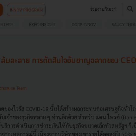
ร่วมงานกับเรา
INNOV PROGRAM
THTECH
EXEC INSIGHT
CORP INNOV
SAUCY THO
อ ล้มละลาย การตัดสินใจอันชาญฉลาดของ CEO
chsauce Team
ของไวรัส COVID-19 นั้นได้สร้างผลกระทบต่อเศรษฐกิจทั่วโล
ห้กับเจ้าของธุรกิจหลาย ๆ ท่านอีกด้วย สำหรับ แดน ไพรซ์ (Dan 
ห้บริการดำเนินการชำระเงินให้กับธุรกิจขนาดเล็กทั่วสหรัฐฯ ก็เป็
ากเหตุการณ์นี้ เนื่องจากบริษัทของเขารายได้ลดลงถึง 50% ท