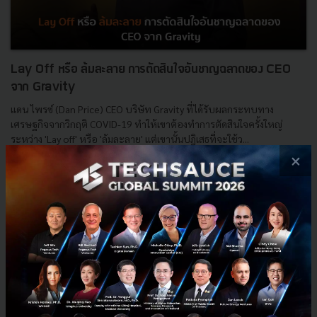
Lay Off หรือ ล้มละลาย การตัดสินใจอันชาญฉลาดของ CEO
จาก Gravity
แดน ไพรซ์ (Dan Price) CEO บริษัท Gravity ที่ได้รับผลกระทบทาง
เศรษฐกิจจากวิกฤติ COVID-19 ทำให้เขาต้องทำการตัดสินใจครั้งใหญ่
ระหว่าง 'Lay off' หรือ 'ล้มละลาย' แต่เขานั้นปฎิเสธที่จะใช้ว...
×
เมษายน 3, 2020
| By
Techsauce Team
0
News
Gravity
COVID-19
Dan Price
Economic Crisis