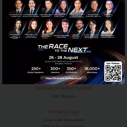
E-mail :
contact@techsauce.co
Tel : 02-001-5375
Mobile : 06-4658-9500
Techsauce Media
About Techsauce
Techsauce Services
Privacy Policy
ส่งบทความ
Techsauce Global Summit
Visit Website
Trending Tags
Corporate Innovation
Digital Transformation