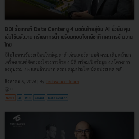
BOI รื้อเกณฑ์ Data Center ชู 4 มิติดันไทยสู่ฮับ AI ยั่งยืน คุม
เข้มใช้พลังงาน ทรัพยากรน้ำ พร้อมตอบโจทย์ชาติ และการจ้างงาน
ไทย
บีโอไอขานรับระเบียบใหม่คุมดาต้าเซ็นเตอร์ตามมติ ครม. เดินหน้ายก
เครื่องเกณฑ์คัดกรองโครงการด้วย 4 มิติ พร้อมเปิดข้อมูล 42 โครงการ
ลงทุนรวม 7.5 แสนล้านบาท ครอบคลุมประโยชน์ต่อประเทศ พลั...
สิงหาคม 6, 2026
| By
Techsauce Team
0
News
AI
BOI
Cloud
Data Center