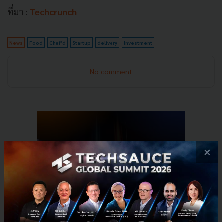
ที่มา :
Techcrunch
News
Food
Chef’d
Startup
delivery
Investment
No comment
×