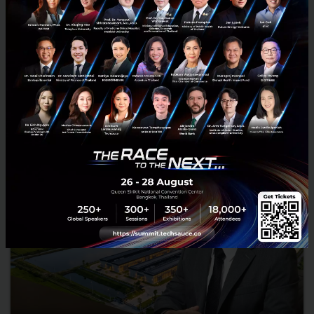
นายอนุทิน ชาญวีรกูล นายกรัฐมนตรีและรัฐมนตรีว่าการกระทรวง
มหาดไทย กล่าวปาฐกถาพิเศษในหัวข้อ “ฝ่าวิกฤติ รับมือระเบียบโลก
ใหม่” ในงาน The INTANIA Forum...
สิงหาคม 6, 2026
| By
Techsauce Team
0
News
ประเทศไทย
เศรษฐกิจไทย