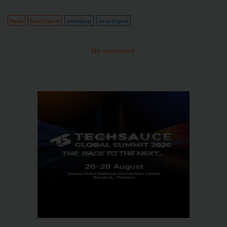
News
Deal Digest
eventpop
deal-digest
No comment