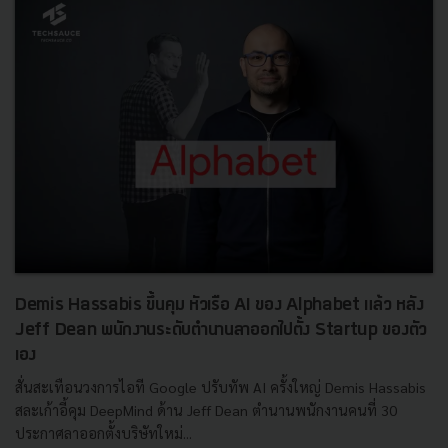
Demis Hassabis ขึ้นคุม หัวเรือ AI ของ Alphabet แล้ว หลัง
Jeff Dean พนักงานระดับตำนานลาออกไปตั้ง Startup ของตัว
เอง
สั่นสะเทือนวงการไอที Google ปรับทัพ AI ครั้งใหญ่ Demis Hassabis
สละเก้าอี้คุม DeepMind ด้าน Jeff Dean ตำนานพนักงานคนที่ 30
ประกาศลาออกตั้งบริษัทใหม่...