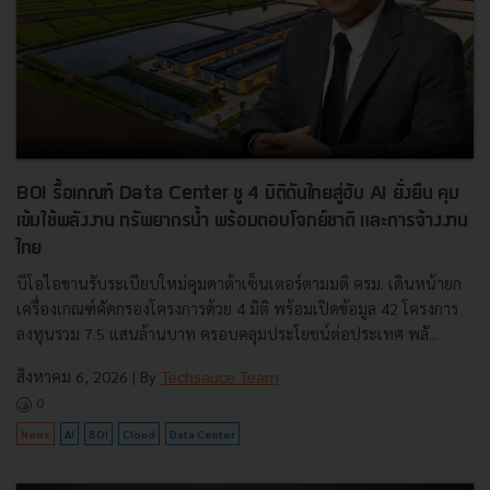
BOI รื้อเกณฑ์ Data Center ชู 4 มิติดันไทยสู่ฮับ AI ยั่งยืน คุม
เข้มใช้พลังงาน ทรัพยากรน้ำ พร้อมตอบโจทย์ชาติ และการจ้างงาน
ไทย
บีโอไอขานรับระเบียบใหม่คุมดาต้าเซ็นเตอร์ตามมติ ครม. เดินหน้ายก
เครื่องเกณฑ์คัดกรองโครงการด้วย 4 มิติ พร้อมเปิดข้อมูล 42 โครงการ
ลงทุนรวม 7.5 แสนล้านบาท ครอบคลุมประโยชน์ต่อประเทศ พลั...
สิงหาคม 6, 2026
| By
Techsauce Team
0
News
AI
BOI
Cloud
Data Center