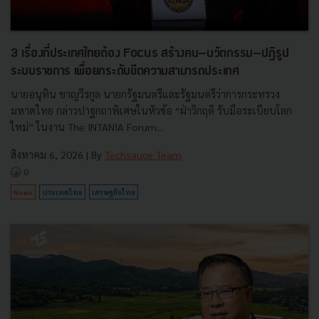
3 เรื่องที่ประเทศไทยต้อง Focus สร้างคน–นวัตกรรม–ปฏิรูป
ระบบราชการ เพื่อยกระดับขีดความสามารถประเทศ
นายอนุทิน ชาญวีรกูล นายกรัฐมนตรีและรัฐมนตรีว่าการกระทรวง
มหาดไทย กล่าวปาฐกถาพิเศษในหัวข้อ “ฝ่าวิกฤติ รับมือระเบียบโลก
ใหม่” ในงาน The INTANIA Forum...
สิงหาคม 6, 2026
| By
Techsauce Team
0
News
ประเทศไทย
เศรษฐกิจไทย