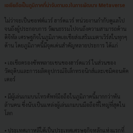
เอเชียถือเป็นภูมิภาคที่น่าจับตามองในการพัฒนาเ Metaverse
ไม่ว่าจะเป็นซอฟต์แวร์ ฮาร์ดแวร์ หน่วยงานกำกับดูแลไป
จนถึงผู้ประกอบการ วัฒนธรรมไปจนถึงความสามารถด้าน
ดิจิทัล เศรษฐกิจในภูมิภาคเอเชียส่งเสริมเมตาเวิร์สในทุกๆ
ด้าน โดยภูมิภาคนี้มีจุดเด่นสำคัญหลายประการ ได้แก่
• เอเชียครองซัพพลายเชนของฮาร์ดแวร์ ในส่วนของ
วัตถุดิบและการผลิตอุปกรณ์อิเล็กทรอนิกส์และเซมิคอนดัค
เตอร์
• มีผู้เล่นเกมบนโทรศัพท์มือถือในภูมิภาคนี้มากกว่าพัน
ล้านคน ซึ่งนับเป็นแหล่งผู้เล่นเกมบนมือถือที่ใหญ่ที่สุดใน
โลก
• ประเทศเกาหลีใต้เป็นประเทศเศรษฐกิจหลักแห่งแรกที่