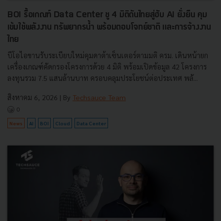
BOI รื้อเกณฑ์ Data Center ชู 4 มิติดันไทยสู่ฮับ AI ยั่งยืน คุม
เข้มใช้พลังงาน ทรัพยากรน้ำ พร้อมตอบโจทย์ชาติ และการจ้างงาน
ไทย
บีโอไอขานรับระเบียบใหม่คุมดาต้าเซ็นเตอร์ตามมติ ครม. เดินหน้ายก
เครื่องเกณฑ์คัดกรองโครงการด้วย 4 มิติ พร้อมเปิดข้อมูล 42 โครงการ
ลงทุนรวม 7.5 แสนล้านบาท ครอบคลุมประโยชน์ต่อประเทศ พลั...
สิงหาคม 6, 2026
| By
Techsauce Team
0
News
AI
BOI
Cloud
Data Center