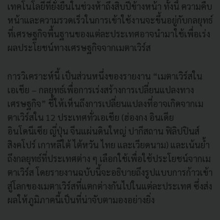
เทคโนโลยีที่ยั่งยืนในช่วงห้าถึงสิบปีข้างหน้า ทั้งนี้ ความคืบ
หน้าและความรวดเร็วในการเข้าใช้งานจะขึ้นอยู่กับกลยุทธ์
ที่เศรษฐกิจพื้นฐานของแต่ละประเทศอาจนำมาใช้เพื่อเร่ง
ผลประโยชน์ทางเศรษฐกิจจากเมตาเวิร์ส
การวิเคราะห์นี้ เป็นส่วนหนึ่งของรายงาน “เมตาเวิร์สใน
เอเชีย – กลยุทธ์เพื่อการเร่งสร้างการเปลี่ยนแปลงทาง
เศรษฐกิจ” ชี้ให้เห็นถึงการเปลี่ยนแปลงที่อาจเกิดจากเม
ตาเวิร์สใน 12 ประเทศทั่วเอเชีย (ฮ่องกง อินเดีย
อินโดนีเซีย ญี่ปุ่น จีนแผ่นดินใหญ่ ปากีสถาน ฟิลิปปินส์
สิงคโปร์ เกาหลีใต้ ไต้หวัน ไทย และเวียดนาม) และเน้นย้ำ
ถึงกลยุทธ์ที่ประเทศต่าง ๆ เลือกใช้เพื่อใช้ประโยชน์จากเม
ตาเวิร์ส โดยรายงานฉบับนี้จะอธิบายถึงรูปแบบการก้าวเข้า
สู่โลกของเมตาเวิร์สที่แตกต่างกันไปในแต่ละประเทศ ซึ่งส่ง
ผลให้ภูมิภาคนี้เป็นที่น่าจับตามองอย่างยิ่ง