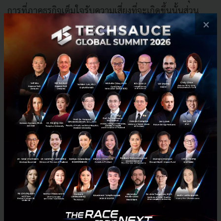
การที่ภาคธุรกิจเต็มใจรับความเสี่ยงที่จะเกิดขึ้นนั้นส่วน
×
ใหญ่เกิดจากการที่ผู้บริโภคชาวไทยเชื่อมต่อกับ
แพลตฟอร์มอยู่เสมอ โดยได้รับการจัดอันดับเป็นผู้ซื้อ
สินค้าบนช่องทางออนไลน์รายสัปดาห์ ผู้ครอบครองสกุล
เงินคริปโต และผู้ใช้แอปพลิเคชันธนาคารบนโทรศัพท์มือ
ถือเป็นอันดับต้นๆ ของโลก นอกจากนี้ประเทศไทยยังมีพื้น
ฐานทางเทคโนโลยี ที่มีความแข็งแกร่งเป็นทุนเดิม และ
ฟิกซ์บรอดแบนด์ที่เร็วที่สุดในโลกอีกด้วย
ปัจจัยที่สำคัญที่จะช่วยเสริมศักยภาพสำหรับประเทศไทย
ได้แก่ การใช้ประโยชน์จากการเป็นผู้ประกอบการที่
แข็งแกร่ง การส่งเสริมแผนการดำเนินงานด้านความ
ปลอดภัยและความเป็นส่วนตัว และการสร้างความมั่นใจใน
การเข้าถึงช่องทางต่าง ๆ ด้วยการปรับปรุงการเชื่อมต่อใน
พื้นที่ต่างจังหวัด