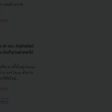
7.5 แสนล้านบาท
..
 Team
รือ AI ของ Alphabet
นระดับตำนานลาออกไป
ทัพ AI ครั้งใหญ่ Demis
 ด้าน Jeff Dean ตำนาน
ริษัทใหม่...
 Team
sabis