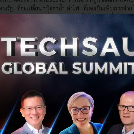
รัฐ” ที่จะเปลี่ยน “บิลค่าน้ำ-ค่าไฟ” ที่เคยเป็นเพียงรายจ่าย
(Alternative Data)
ที่ทรงพลังสำหรับใช้ยื่นขอสินเชื่อได้
้ถือเป็นการทลายกำแพงทางการเงินครั้งใหญ่ โดยเฉพาะสำหรับ
กอบอาชีพอิสระ หรือผู้ที่ไม่มีเอกสารแสดงรายได้ที่ชัดเจน ซึ่งมักเ
บบได้ยากที่สุด
็สร้างเครดิตได้
our Data”
ประชาชนที่เป็นเจ้าของมิเตอร์น้ำ-ไฟ สามารถเข้าไ
ระเงินย้อนหลัง 6 เดือนได้ด้วยตนเอง โดยไม่มีค่าใช้จ่ายใดๆ ข้อ
ัลที่สถาบันการเงินสามารถนำไปประมวลผลต่อได้ทันที (machi
รองความถูกต้องด้วยลายมือชื่อดิจิทัล (digital signature) ทำให้
ก้ไข