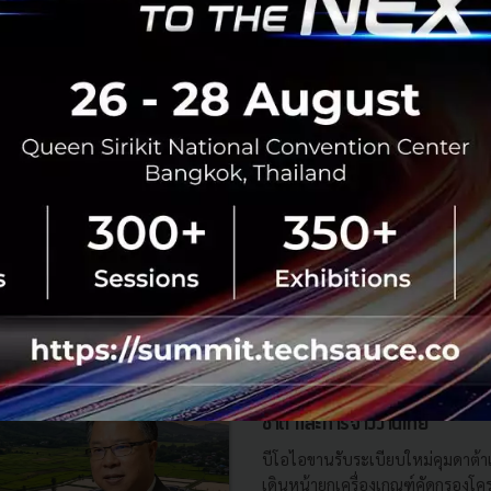
RTICLE
3 เรื่องที่ประเทศไทยต้อง Focu
นวัตกรรม–ปฏิรูประบบราชการ เ
สามารถประเทศ
นายอนุทิน ชาญวีรกูล นายกรัฐมนตร
กระทรวงมหาดไทย กล่าวปาฐกถาพิเศ
รับมือระเบียบโลกใหม่” ในงาน The
สิงหาคม 6, 2026
| By
Techsauce
0
News
ประเทศไทย
เศรษฐกิจไทย
BOI รื้อเกณฑ์ Data Center ชู 4
ยั่งยืน คุมเข้มใช้พลังงาน ทรัพ
ชาติ และการจ้างงานไทย
บีโอไอขานรับระเบียบใหม่คุมดาต้า
เดินหน้ายกเครื่องเกณฑ์คัดกรองโคร