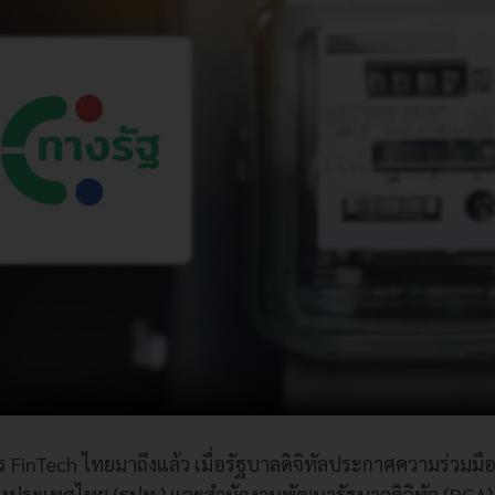
FinTech ไทยมาถึงแล้ว เมื่อรัฐบาลดิจิทัลประกาศความร่วมมือค
ประเทศไทย (ธปท.) และสำนักงานพัฒนารัฐบาลดิจิทัล (DGA) เ