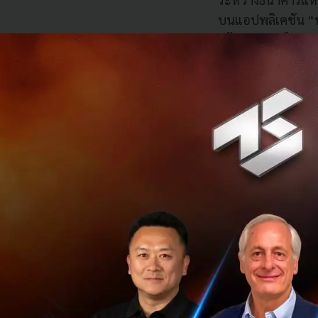
บนแอปพลิเคชัน “ทาง
“ข้อมูลทางเลือก” 
ความเคลื่อนไหวนี
(Freelancer) ผู้ประ
บริการสินเชื่อในระ
แค่มีวินัยจ่ายบิล ก
ภายใต้โครงการ
“Y
เพื่อขอประวัติการชำ
ในรูปแบบไฟล์ดิจิท
ที่สำคัญคือมีการรับ
โปร่งใสและไม่ถูกแ