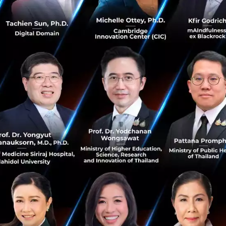
ัฒนะจันทร์ รองโฆษกประจำสำนักนายกรัฐมนตรี กล่าวว่า
“โครง
ส่งเสริมให้ประชาชนใช้ประโยชน์จาก ‘ข้อมูลของตนเอง’ เพ
ทางการเงิน โดยเฉพาะสำหรับกลุ่มที่เคยขาดหลักฐานทางราย
ที่ชัดเจนว่า พฤติกรรมการใช้จ่ายและวินัยทางการเงินที่ดี เช่น
จจัยบวกสำคัญที่สถาบันการเงินจะนำมาพิจารณาอนุมัติสินเชื่อ ไ
โลยีที่ใช้งานง่ายและปลอดภัย
ถูกออกแบบมาให้ง่ายและจบในแอปเดียว ผู้ใช้งานเพียงลงทะเ
จากนั้นไปที่เมนู “การเงิน/ประกัน” เลือก “ขอเอกสารประกอ
ำตามขั้นตอนเพียงไม่กี่คลิก ระบบจะสร้างเอกสารดิจิทัลและบั
อมสำหรับนำไปยื่นให้กับผู้ให้บริการสินเชื่อที่เข้าร่วมโครงการไ