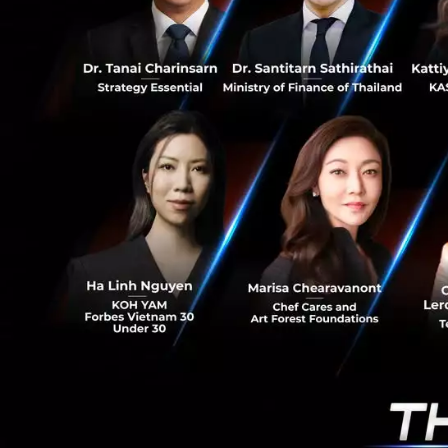
0
“รัฐบาลเดินหน้าใช้
ได้อย่างเสมอภาค พ
บริการดังกล่าวได้เริ
สนใจสามารถตรวจสอบร
ธนาคารแห่งประเทศไ
ธรรมและทั่วถึงมากขึ
ที่มา:
thaigov.go.t
News
DGA
ทางรัฐ
Fin