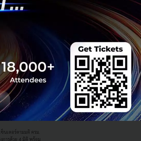
s สร้างคน–
พื่อยกระดับขีดความ
ีและรัฐมนตรีว่าการ
ษในหัวข้อ “ฝ่าวิกฤติ
 INTANIA Forum...
 Team
 มิติดันไทยสู่ฮับ AI
ยากรน้ำ พร้อมตอบโจทย์
เซ็นเตอร์ตามมติ ครม.
งการด้วย 4 มิติ พร้อม