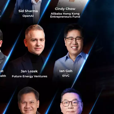
การนี้นับเป็นก้าว
ื่อสร้างโอกาสใน
ได้ในรูปแบบเดิม”
 การจ่ายบิลตรงเวลา
ม่แพ้สลิปเงินเดือน
บียนและยืนยันตัว
บการสมัครบริการ
นทึกลงในโทรศัพท์
ด้ทันที