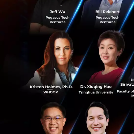
นางสาวศศิกานต์ ว
สำคัญของรัฐในการ
การเข้าถึงบริการ
นี่คือการส่งสัญญาณ
กำลังจะกลายเป็นปั
อีกต่อไป
เบื้องหลังคือเทคโน
กระบวนการทั้งหมด
ตนในแอป "ทางรัฐ" 
0
ทางการเงิน” แล้วท
ให้โดยอัตโนมัติ พร้