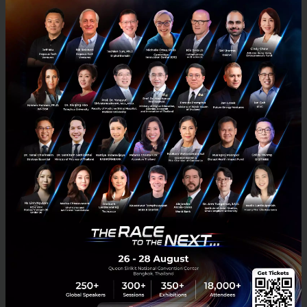
3 เรื่องที่ประเทศไทยต้อง Focus สร้างคน–นวัตกรรม–ปฏิรูป
ระบบราชการ เพื่อยกระดับขีดความสามารถประเทศ
นายอนุทิน ชาญวีรกูล นายกรัฐมนตรีและรัฐมนตรีว่าการกระทรวง
มหาดไทย กล่าวปาฐกถาพิเศษในหัวข้อ “ฝ่าวิกฤติ รับมือระเบียบโลก
ใหม่” ในงาน The INTANIA Forum...
สิงหาคม 6, 2026
| By
Techsauce Team
0
News
ประเทศไทย
เศรษฐกิจไทย