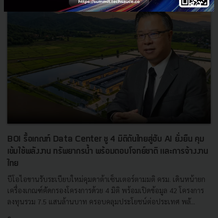
BOI รื้อเกณฑ์ Data Center ชู 4 มิติดันไทยสู่ฮับ AI ยั่งยืน คุม
เข้มใช้พลังงาน ทรัพยากรน้ำ พร้อมตอบโจทย์ชาติ และการจ้างงาน
ไทย
บีโอไอขานรับระเบียบใหม่คุมดาต้าเซ็นเตอร์ตามมติ ครม. เดินหน้ายก
เครื่องเกณฑ์คัดกรองโครงการด้วย 4 มิติ พร้อมเปิดข้อมูล 42 โครงการ
ลงทุนรวม 7.5 แสนล้านบาท ครอบคลุมประโยชน์ต่อประเทศ พลั...