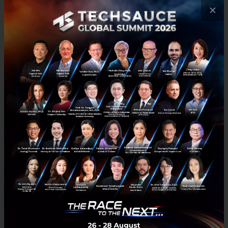
ภายในวันถัดไปหลังสั่งซื้อ...
×
ตุลาคม 30, 2023
| By
Techsauce Team
3
News
lazada
logistics
technology
e-commerce