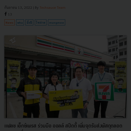
กันยายน 13, 2022
| By
Techsauce Team
13
News
wha
มั่งมี
โชห่วย
mungmee
แฟลช เอ็กซ์เพรส ร่วมมือ ออลล์ สปีดดี้ เพิ่มจุดรับส่งพัสดุตลอด