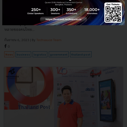
DES หนุนไปรษณีย์ไทย ผสานเทคโนโลยีใหม่ สู่สังคมดิจิทัล มุ่งเป็น
Top of Mind ดันทุกธุรกิจเติบโต
DES หนุนไปรษณีย์ไทย ผสานเทคโนโลยีใหม่ สู่สังคมดิจิทัล มุ่งเป็น Top of
Mind ดันทุกธุรกิจเติบโต ด้วย Big Data ตอบโจทย์ความต้องการที่หลาก
หลายของคนไทย...
กันยายน 6, 2023
| By
Techsauce Team
0
News
business
logistics
government
thailand-post