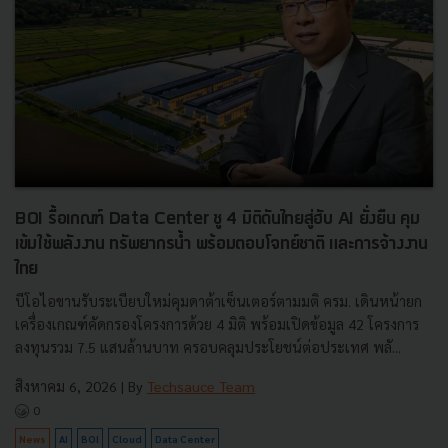
BOI รื้อเกณฑ์ Data Center ชู 4 มิติดันไทยสู่ฮับ AI ยั่งยืน คุม
เข้มใช้พลังงาน ทรัพยากรน้ำ พร้อมตอบโจทย์ชาติ และการจ้างงาน
ไทย
บีโอไอขานรับระเบียบใหม่คุมดาต้าเซ็นเตอร์ตามมติ ครม. เดินหน้ายก
เครื่องเกณฑ์คัดกรองโครงการด้วย 4 มิติ พร้อมเปิดข้อมูล 42 โครงการ
ลงทุนรวม 7.5 แสนล้านบาท ครอบคลุมประโยชน์ต่อประเทศ พลั...
สิงหาคม 6, 2026
| By
Techsauce Team
0
News
AI
BOI
Cloud
Data Center