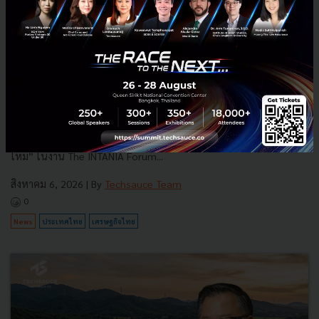
3 เรื่องที่ประเทศไทยต้อง Focus สร้างคน–นวัตกรรม–ปฏิรูป
ระบบราชการ เพื่อยกระดับขีดความสามารถประเทศ
นายอนุทิน ชาญวีรกูล นายกรัฐมนตรีและรัฐมนตรีว่าการกระทรวง
มหาดไทย กล่าวปาฐกถาพิเศษในหัวข้อ “ฝ่าวิกฤติ รับมือระเบียบโลก
ใหม่” ในงาน The INTANIA Forum...
สิงหาคม 6, 2026
| By
Techsauce Team
0
News
ประเทศไทย
เศรษฐกิจไทย