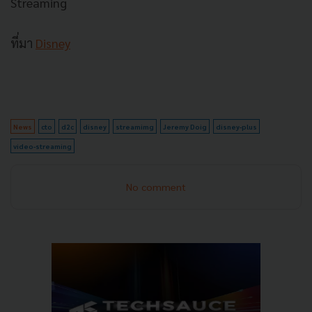
Streaming
ที่มา
Disney
News
cto
d2c
disney
streamimg
Jeremy Doig
disney-plus
video-streaming
No comment