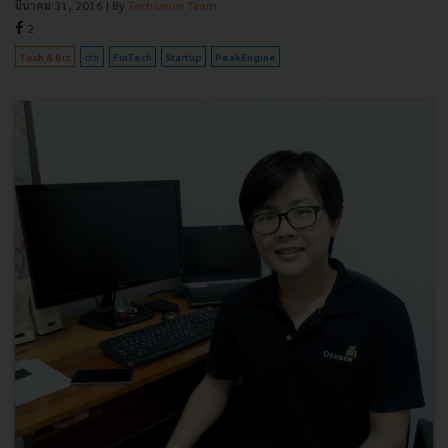
มีนาคม 31, 2016
| By
Techsauce Team
2
Tech & Biz
cto
FinTech
Startup
PeakEngine