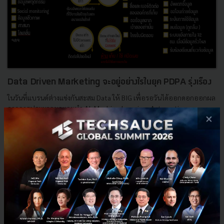
Data Driven Marketing จะอยู่อย่างไรในยุค PDPA รุ่งเรือง
ในวันที่แบรนด์ต่างแข่งกันสะสม Data ให้ BIG เพื่อรอวันได้ออกดอกออกผล
จากการประมวลผลและทำ AI, Machine learning, Automation,
×
Personalization กันเจ๋งๆซักที ดันมีกฎหมายใหม่ออกมาสั่งห้าม ...
กุมภาพันธ์ 19, 2020
| By
Techsauce Team
2.8k
Tech & Biz
CTO
CMO
PDPA
big-data