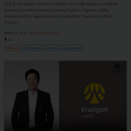
SCB TechX a joint venture between the SCBX Group and digital
business transformation company Publicis Sapient, today
announced the appointment of Jonathan Sharp as its Chief
Techno...
March 8, 2022
| By
Techsauce Team
12
PR News
cto
fintech
scb-tech-x
appointment