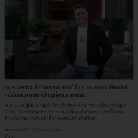
SCB TechX ตั้ง 'โจนาธาน ชาร์ป' ขึ้น CTO คนใหม่ เดินหน้าสู่
หนึ่งในบริษัทเทครายใหญ่ที่สุดของอาเซียน
SCB TechX ผู้เชี่ยวชาญให้บริการที่ปรึกษาด้านการขับเคลื่อนธุรกิจสู่ยุค
Digital Transformation ประกาศแต่งตั้ง คุณโจนาธาน ชาร์ป ขึ้นดำรง
ตำแหน่งประธานเจ้าหน้าที่ฝ่ายเทคโนโลยี เสริมทัพท...
มีนาคม 8, 2022
| By
Techsauce Team
185