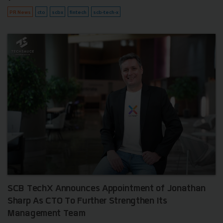
PR News
cto
scbx
fintech
scb-tech-x
SCB TechX Announces Appointment of Jonathan
Sharp As CTO To Further Strengthen Its
Management Team