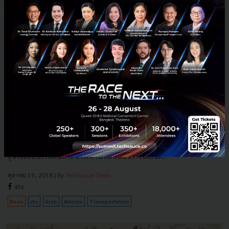
Grab ดึงตัวผู้บริหารระดับสูง Amazon มาเป็น CTO ดูแล
เทคโนโลยีด้านการเดินทางโดยเฉพาะ
Grab ประกาศแต่งตั้ง มาร์ค พอร์เตอร์ เป็นประธานเจ้าหน้าที่บริหารฝ่าย
เทคโนโลยีฝ่ายการเดินทาง โดยจะดูแลโครงสร้างเทคโนโลยีของ Grab และ
ธุรกิจให้บริการเดินทาง อาทิ การเรียกใช้บริการรถยนต...
ตุลาคม 19, 2018
| By
Techsauce Team
456
News
cto
Grab
Adecco
Transportation