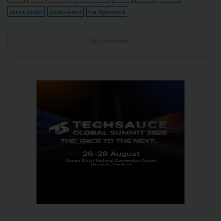
online doctor
doctor-a-to-z
thai-fight-covid
No comment