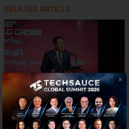
RELATED ARTICLE
×
3 เรื่องที่ประเทศไทยต้อง Focus สร้างคน–นวัตกรรม–ปฏิรูป
ระบบราชการ เพื่อยกระดับขีดความสามารถประเทศ
นายอนุทิน ชาญวีรกูล นายกรัฐมนตรีและรัฐมนตรีว่าการกระทรวง