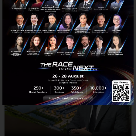
มหาดไทย กล่าวปาฐกถาพิเศษในหัวข้อ “ฝ่าวิกฤติ รับมือระเบียบโลก
ใหม่” ในงาน The INTANIA Forum...
สิงหาคม 6, 2026
| By
Techsauce Team
0
News
ประเทศไทย
เศรษฐกิจไทย